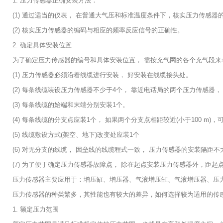
1. 压力传感器正确安装方法：
(1) 通过适当的仪表， 在普通大气压和标准温度条件下，核实压力传感器
(2) 核实压力传感器的编码与相应的频率反应信号的正确性。
2. 确定具体安装位置
为了确定压力传感器的编号和具体安装位置， 需按充气网的各个充气段来
(1) 压力传感器必须沿着线缆进行安装， 好安装在线缆接头处。
(2) 每条线缆装设压力传感器不少于4个， 靠近电话局的两个压力传感器， 
(3) 每条线缆的始端和末端分别安装1个。
(4) 每条线缆的分支点应装1个， 如果两个分支点相距较近(小于100 m)，
(5) 线缆敷设方式(架空、地下)改变处应装1个
(6) 对无分支的线缆， 因垒线的线缆程式一致， 压力传感器的安装隔距不
(7) 为了便于确定压力传感器故障点， 除在起点安装压力传感器外，距起
压力传感器主要应用于：增压缸、增压器、气液增压缸、气液增压器、压
压力传感器的种类繁多，其性能也有较大的差异，如何选择较为适用的传
1. 额定压力范围