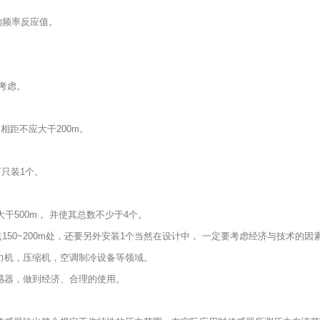
的频率反应值。
考虑。
相距不应大干200m。
可只装1个。
大干500m， 并使其总数不少于4个。
点150~200m处，还要另外安装1个当然在设计中， 一定要考虑经济与技术的
力机，压缩机，空调制冷设备等领域。
感器，做到经济、合理的使用。