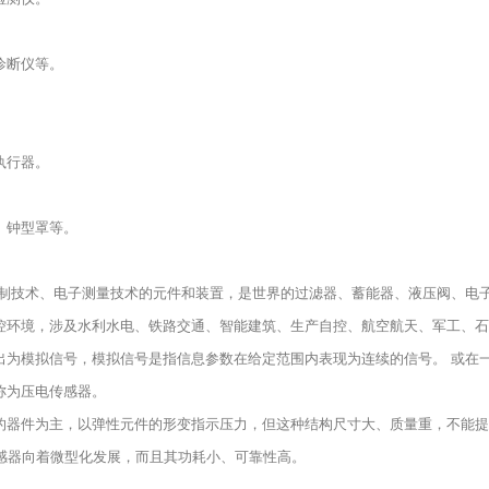
诊断仪等。
执行器。
、钟型罩等。
术、液压控制技术、电子测量技术的元件和装置，是世界的过滤器、蓄能器、液压阀
控环境，涉及水利水电、铁路交通、智能建筑、生产自控、航空航天、军工、石
出为模拟信号，模拟信号是指信息参数在给定范围内表现为连续的信号。 或在
称为压电传感器。
的器件为主，以弹性元件的形变指示压力，但这种结构尺寸大、质量重，不能提
感器向着微型化发展，而且其功耗小、可靠性高。