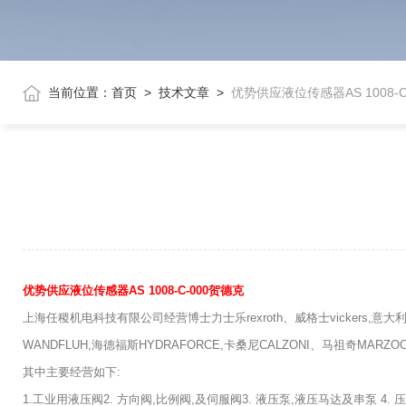
当前位置：
首页
>
技术文章
>
优势供应液位传感器AS 1008-C
优势供应液位传感器AS 1008-C-000贺德克
上海任稷机电科技有限公司经营博士力士乐rexroth、威格士vickers,意大利阿
WANDFLUH,海德福斯HYDRAFORCE,卡桑尼CALZONI、马祖奇MARZO
其中主要经营如下:
1.工业用液压阀2. 方向阀,比例阀,及伺服阀3. 液压泵,液压马达及串泵 4.