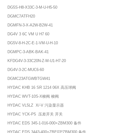
DG5S-H8-X33C-3-M-U-H5-50
DGMC7ATFH20
DGMFN-3-X-A2W-B2W-41
DG4V 3 6C VM U H7 60
DG5V-8-H-2C-E-1-VM-U-H-10
DGMPC-3-ABK-BAK-41
KFDG4V-3-33C20N-Z-M-U1-H7-20
DG4V-3-2C-MUC6-60
DGMC23ATGWBTGW41
HYDAC KHB 16 SR 1214 06X 高压球阀
HYDAC WVT-10S-X梭阀 梭阀
HYDAC VL5LZ X/-V 污染显示器
HYDAC YCK-P5 压差开关 开关
HYDAC EDS 345-1-016-000+ZBM300 备件
HYDAC EDS 3443-400+ZBE03*ZBM300 备件