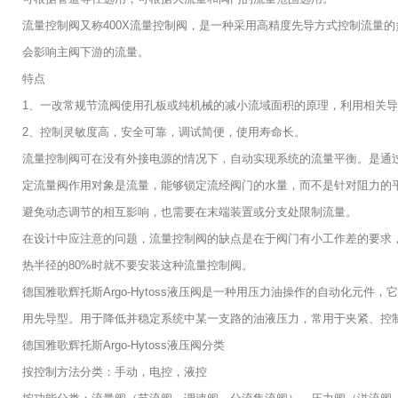
流量控制阀又称400X流量控制阀，是一种采用高精度先导方式控制流量
会影响主阀下游的流量。
特点
1、一改常规节流阀使用孔板或纯机械的减小流域面积的原理，利用相关
2、控制灵敏度高，安全可靠，调试简便，使用寿命长。
流量控制阀可在没有外接电源的情况下，自动实现系统的流量平衡。是通
定流量阀作用对象是流量，能够锁定流经阀门的水量，而不是针对阻力的
避免动态调节的相互影响，也需要在末端装置或分支处限制流量。
在设计中应注意的问题，流量控制阀的缺点是在于阀门有小工作差的要求，
热半径的80%时就不要安装这种流量控制阀。
德国雅歌辉托斯Argo-Hytoss液压阀是一种用压力油操作的自动化
用先导型。用于降低并稳定系统中某一支路的油液压力，常用于夹紧、控
德国雅歌辉托斯Argo-Hytoss液压阀分类
按控制方法分类：手动，电控，液控