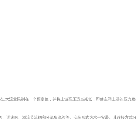
将过大流量限制在一个预定值，并将上游高压适当减低，即使主阀上游的压力发
流阀、调速阀、溢流节流阀和分流集流阀等。安装形式为水平安装。其连接方式