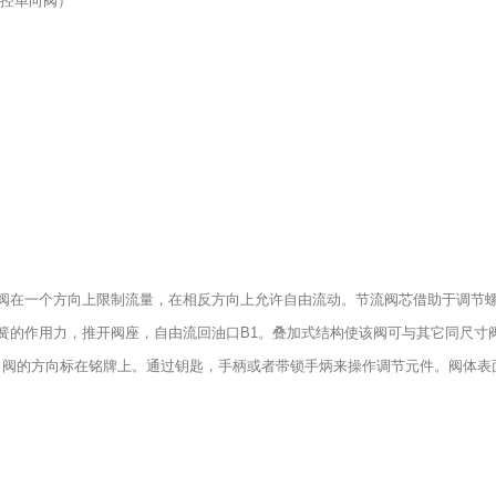
控单向阀）
该阀在一个方向上限制流量，在相反方向上允许自由流动。节流阀芯借助于调节
弹簧的作用力，推开阀座，自由流回油口B1。叠加式结构使该阀可与其它同尺寸
向阀的方向标在铭牌上。通过钥匙，手柄或者带锁手炳来操作调节元件。阀体表