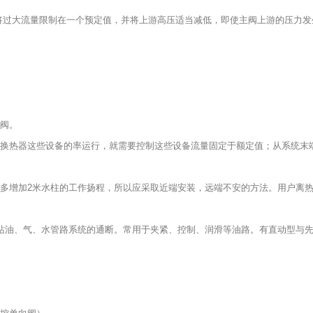
将过大流量限制在一个预定值，并将上游高压适当减低，即使主阀上游的压力发
阀。
换热器这些设备的率运行，就需要控制这些设备流量固定于额定值；从系统末
泵多增加2米水柱的工作扬程，所以应采取近端安装，远端不安的方法。用户离
水电站油、气、水管路系统的通断。常用于夹紧、控制、润滑等油路。有直动型与