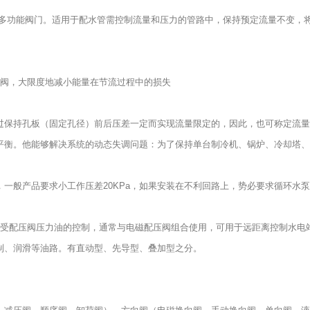
的多功能阀门。适用于配水管需控制流量和压力的管路中，保持预定流量不变，
导阀，大限度地减小能量在节流过程中的损失
过保持孔板（固定孔径）前后压差一定而实现流量限定的，因此，也可称定流量
平衡。他能够解决系统的动态失调问题：为了保持单台制冷机、锅炉、冷却塔、
一般产品要求小工作压差20KPa，如果安装在不利回路上，势必要求循环水
元件，它受配压阀压力油的控制，通常与电磁配压阀组合使用，可用于远距离控制
制、润滑等油路。有直动型、先导型、叠加型之分。