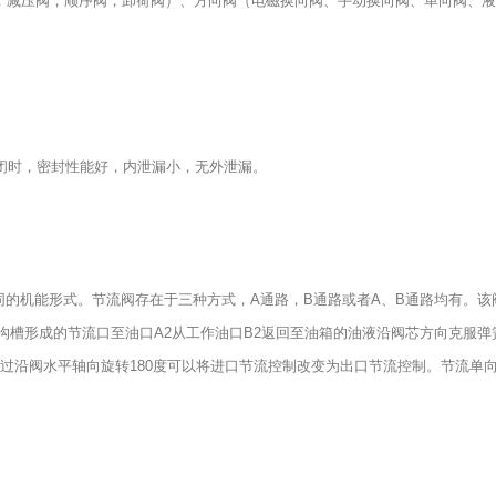
，减压阀，顺序阀，卸荷阀）、方向阀（电磁换向阀、手动换向阀、单向阀、液
口关闭时，密封性能好，内泄漏小，无外泄漏。
同的机能形式。节流阀存在于三种方式，A通路，B通路或者A、B通路均有。
沟槽形成的节流口至油口A2从工作油口B2返回至油箱的油液沿阀芯方向克服
过沿阀水平轴向旋转180度可以将进口节流控制改变为出口节流控制。节流单