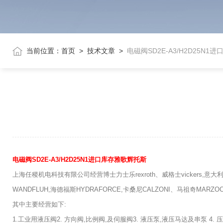
当前位置：
首页
>
技术文章
>
电磁阀SD2E-A3/H2D25N
电磁阀SD2E-A3/H2D25N1进口库存雅歌辉托斯
上海任稷机电科技有限公司经营博士力士乐rexroth、威格士vickers,意大利阿
WANDFLUH,海德福斯HYDRAFORCE,卡桑尼CALZONI、马祖奇MARZO
其中主要经营如下:
1.工业用液压阀2. 方向阀,比例阀,及伺服阀3. 液压泵,液压马达及串泵 4.