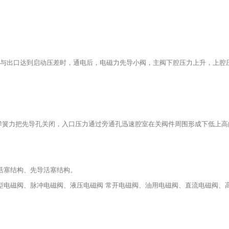
与出口达到启动压差时，通电后，电磁力先导小阀，主阀下腔压力上升，上腔
弹簧力把先导孔关闭，入口压力通过旁通孔迅速腔室在关阀件周围形成下低上高
活塞结构、先导活塞结构。
型电磁阀、脉冲电磁阀、液压电磁阀 常开电磁阀、油用电磁阀、直流电磁阀、