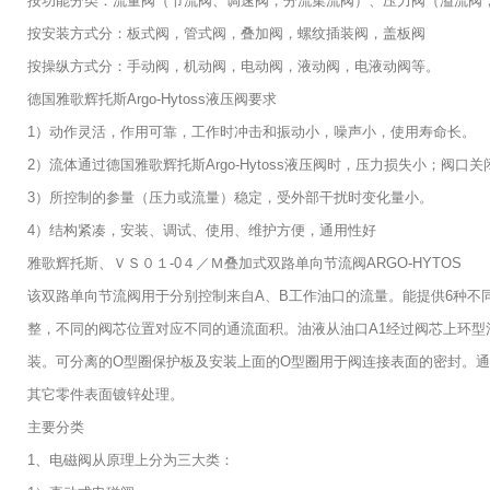
按功能分类：流量阀（节流阀、调速阀，分流集流阀）、压力阀（溢流阀
按安装方式分：板式阀，管式阀，叠加阀，螺纹插装阀，盖板阀
按操纵方式分：手动阀，机动阀，电动阀，液动阀，电液动阀等。
德国雅歌辉托斯Argo-Hytoss液压阀要求
1）动作灵活，作用可靠，工作时冲击和振动小，噪声小，使用寿命长。
2）流体通过德国雅歌辉托斯Argo-Hytoss液压阀时，压力损失小；阀
3）所控制的参量（压力或流量）稳定，受外部干扰时变化量小。
4）结构紧凑，安装、调试、使用、维护方便，通用性好
雅歌辉托斯、ＶＳ０１-0４／Ｍ叠加式双路单向节流阀ARGO-HYTOS
该双路单向节流阀用于分别控制来自A、B工作油口的流量。能提供6种不
整，不同的阀芯位置对应不同的通流面积。油液从油口A1经过阀芯上环型
装。可分离的O型圈保护板及安装上面的O型圈用于阀连接表面的密封。通
其它零件表面镀锌处理。
主要分类
1、电磁阀从原理上分为三大类：