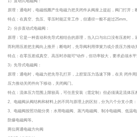
1）直动式电磁阀：
原理：通电时，电磁线圈产生电磁力把关闭件从阀座上提起，阀门打开；
特点：在真空、负压、零压时能正常工作，但通径一般不超过25mm。
2）分步直动式电磁阀：
原理：它是一种直动和先导式相结合的原理，当入口与出口没有压差时，
而利用压差把主阀向上推开；断电时，先导阀利用弹簧力或介质压力推动
特点：在零压差或真空、高压时亦能可*动作，但功率较大，要求必须水平
3）先导式电磁阀：
原理：通电时，电磁力把先导孔打开，上腔室压力迅速下降，在关 闭件
压力推动关闭件向下移动，关闭阀门。
特点：流体压力范围上限较高，可任意安装（需定制）但必须满足流体压
2、电磁阀从阀结构和材料上的不同与原理上的区别，分为六个分支小类
3、电磁阀按照功能分类：水用电磁阀、蒸汽电磁阀、制冷电磁阀、低温
防爆电磁阀等。
两位两通电磁方向阀