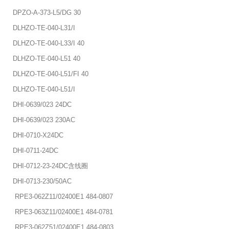
DPZO-A-373-L5/DG 30
DLHZO-TE-040-L31/I
DLHZO-TE-040-L33/I 40
DLHZO-TE-040-L51 40
DLHZO-TE-040-L51/FI 40
DLHZO-TE-040-L51/I
DHI-0639/023 24DC
DHI-0639/023 230AC
DHI-0710-X24DC
DHI-0711-24DC
DHI-0712-23-24DC含线圈
DHI-0713-230/50AC
RPE3-062Z11/02400E1 484-0807
RPE3-063Z11/02400E1 484-0781
RPE3-062Z51/02400E1 484-0803