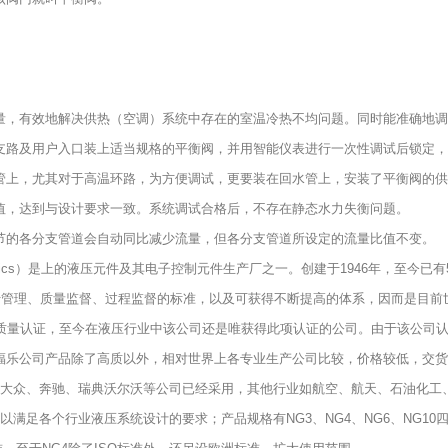
量，有效地解决供热（空调）系统中存在的室温冷热不均问题。同时能准确地调
支路及用户入口装上适当规格的平衡阀，并用智能仪表进行一次性调试后锁定，
管上，尤其对于高温环路，为方便调试，更要装在回水管上，安装了平衡阀的供
值，达到与设计要求一致。系统调试合格后，不存在静态水力失衡问题。
节的各分支管道会自动同比减少流量，但各分支管道所设定的流量比值不变。
ectronics）是上的液压元件及其电子控制元件生产厂之一。创建于1946年，至今已
，用于管理、质量监督、过程监督的标准，以及可获得不断提高的体系，因而是目前
000质量认证，至今在液压行业中该公司还是唯获得此项认证的公司。由于该公
福乐公司产品除了高质以外，相对世界上各专业生产公司比较，价格较低，交货
国大众、奔驰、瑞典沃尔沃等公司已经采用，其他行业如航空、航天、石油化工
个行业液压系统设计的要求；产品规格有NG3、NG4、NG6、NG10四个通径