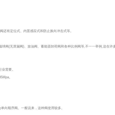
阀还有定位式、内置感应式和防止换向冲击式等。
球阀(无泄漏阀)、放油阀、蓄能器卸荷阀和各种比例阀等,不一一举例,这在许
行业需要。
5Mpa。
为单向顺序阀。一般说来，这种阀使用较多。