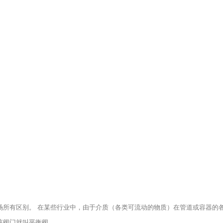
场所有区别。 在某些行业中，由于介质（各类可流动的物质）在管道或容器的
该阀门就叫平衡阀。