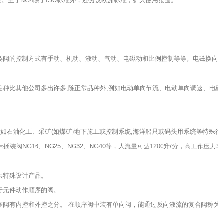
准。至于NG4除了ISO标准外，还另设欧洲标准，扩大使用范围。
类阀的控制方式有手动、机动、液动、气动、电磁动和比例控制等等。电磁换向
种比其他公司多出许多,除正常品种外,例如电动单向节流、电动单向调速、电磁
如石油化工、采矿(如煤矿)地下施工或控制系统,海洋船只或码头用系统等特殊
装阀NG16、NG25、NG32、NG40等，大流量可达1200升/分，高工作压力3
供特殊设计产品。
行元件动作顺序的阀。
序阀有内控和外控之分。 在顺序阀中装有单向阀，能通过反向液流的复合阀称