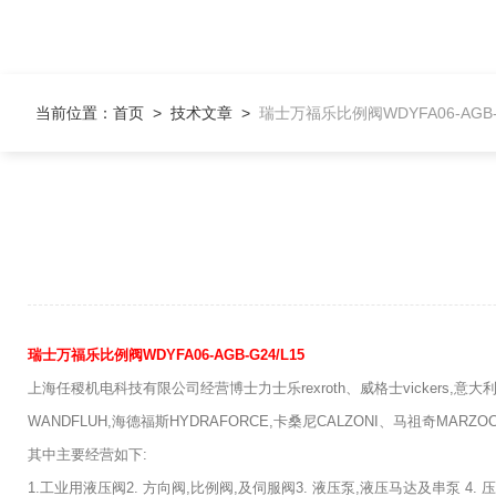
当前位置：
首页
>
技术文章
>
瑞士万福乐比例阀WDYFA06-AGB-G
瑞士万福乐比例阀WDYFA06-AGB-G24/L15
上海任稷机电科技有限公司经营博士力士乐rexroth、威格士vickers,意大利阿
WANDFLUH,海德福斯HYDRAFORCE,卡桑尼CALZONI、马祖奇MARZO
其中主要经营如下:
1.工业用液压阀2. 方向阀,比例阀,及伺服阀3. 液压泵,液压马达及串泵 4.