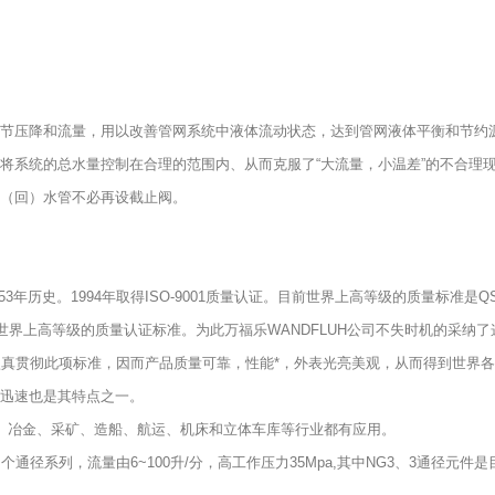
节压降和流量，用以改善管网系统中液体流动状态，达到管网液体平衡和节约
将系统的总水量控制在合理的范围内、从而克服了“大流量，小温差”的不合理
（回）水管不必再设截止阀。
有53年历史。1994年取得ISO-9001质量认证。目前世界上高等级的质量标准是QS
世界上高等级的质量认证标准。为此万福乐WANDFLUH公司不失时机的采纳
司认真贯彻此项标准，因而产品质量可靠，性能*，外表光亮美观，从而得到世界各
迅速也是其特点之一。
、冶金、采矿、造船、航运、机床和立体车库等行业都有应用。
系列，流量由6~100升/分，高工作压力35Mpa,其中NG3、3通径元件