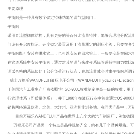
主要原理
平衡阀是一种具有数字锁定特殊功能的调节型阀门，
平衡阀
采用直流型阀体结构，具有更好的等百分比流量特性，能够合理地分配流
门设有开启度指示、开度锁定装置及用于流量测定的测压小阀，只要在各
平衡阀既可安装在供水管上，也可以安装在回水管上，一般要安装在回水
在管道系统中安装平衡阀，通过对其的调节来改变系统管道特性阻力数比
调试合格的系统如处于部分负荷运行状态，在总流量减少时由平衡阀所调
瑞士万福乐WANDFLUH液压电子公司（WANDFLUHHydaulics+El
于美国汽车工业生产厂商依照*的ISO-9001标准制定更高一级的标准
行管理体系（即质量体系），并于1998年在液压行业中首先通过QS-9
销售网络遍及欧洲、北美、大洋州、亚洲和非洲各地。在同类产品中，万
目前万福乐WANDFLUH产品在世界上几个大的汽车制造厂，例如德
万福乐公司产品另一个特点是品种规格齐全，约有几千个品种规格。可以满足各