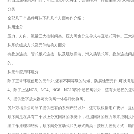
的自成通径系列产品，可以预见不久将来，会和NG4一样被采纳为ISO标
分类
全部几千个品种可从下列几个方面略作介绍；
从用途分
压力、方向、流量三大控制阀类。压力阀也分先导式与直动式两种。三大
从系统组成方式及元件结构方面分
有叠加连接、管式板式连接、以及螺纹插装、滑入插装式等。叠加连接阀品
的。
从元件应用环境分
除了正常环境使用的元件外,还有不同等级的防爆、防腐蚀型元件,可以满足
4、除了上述NG3、NG4、NG6、NG10四个通径阀以外，还有大通径的逻辑插
5、提供数字放大器与比例阀一体各种比例阀。
另外万福乐公司除了提供已有的系列产品以外，还可以根据用户要求，提
顺序阀是在具有二个以上分支回路的系统中，根据回路的压力等来控制执
按工作原理和结构，顺序阀分直动式和先导式两类；按压力控制方式，顺