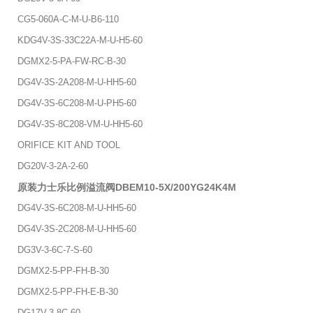
CG5-060A-C-M-U-B6-110
KDG4V-3S-33C22A-M-U-H5-60
DGMX2-5-PA-FW-RC-B-30
DG4V-3S-2A208-M-U-HH5-60
DG4V-3S-6C208-M-U-PH5-60
DG4V-3S-8C208-VM-U-HH5-60
ORIFICE KIT AND TOOL
DG20V-3-2A-2-60
原装力士乐比例溢流阀DBEM10-5X/200YG24K4M
DG4V-3S-6C208-M-U-HH5-60
DG4V-3S-2C208-M-U-HH5-60
DG3V-3-6C-7-S-60
DGMX2-5-PP-FH-B-30
DGMX2-5-PP-FH-E-B-30
DG17V-3-8C-60