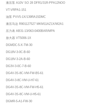
液压泵 A10V SO 28 DFR1/31R-PPA12NOO
VT-VRPA1-151
油泵 PVV5-1X/139RA15DMC
液压马达 R901127527 MKM11AZ1X/M2A1
压力表 AB31-13/063-0400BAR/MPA
放大器 VT5006-1X
DGMDC-5-X-TM-30
DG18V-3-0C-B-60
DG18V-3-2A-B-60
DG3V-3-0C-7-B-60
DG4V-3S-8C-VM-FW-B5-61
DG4V-3-8C-VM-U-H7-61
DG4V-3S-8C-VM-FW-H5-61
DG4V-3S-8C-VM-U-H5-61
DGMR-5-A1-FW-30