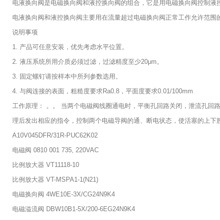
电液换向阀是电磁换向阀和液控换向阀的组合，它是用电磁换向阀控制液
电液换向阀和液控换向阀主要用在流量超过电磁换向阀正常工作允许范围
说明事项
1. 产品可任意安装，优先考虑水平位置。
2. 液压系统所用介质必须过滤，过滤精度至少20μm。
3. 固定螺钉请按样本中所列参数选用。
4. 与阀连接的表面，粗糙度要求Ra0.8，平面度要求0.01/100mm
工作原理： 。。 当两个电磁阀线圈通电时，平衡孔回路关闭，泄流孔
理后发出相应的指令，控制两个电磁导阀的通、断电状态，使活塞的上下
A10V045DFR/31R-PUC62K02
电磁阀 0810 001 735, 220VAC
比例放大器 VT11118-10
比例放大器 VT-MSPA1-1(N21)
电磁换向阀 4WE10E-3X/CG24N9K4
电磁溢流阀 DBW10B1-5X/200-6EG24N9K4