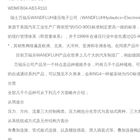
WDMFB04-AB3-R110
瑞士万福乐WANDFLUH液压电子公司（WANDFLUHHydaulics+El
来源于美国汽车工业生产厂商依照*的ISO-9001标准制定更高一级的
的现行管理体系（即质量体系），并于1998年在液压行业中首先通过QS
*，其销售网络遍及欧洲、北美、大洋州、亚洲和非洲各地。在同类产品
目前万福乐WANDFLUH产品在世界上几个大的汽车制造厂，例如德
万福乐公司产品另一个特点是品种规格齐全，约有几千个品种规格。可以满足各
的自成通径系列产品，可以预见不久将来，会和NG4一样被采纳为ISO标
分类
全部几千个品种可从下列几个方面略作介绍；
从用途分
压力、方向、流量三大控制阀类。压力阀也分先导式与直动式两种。三大
从系统组成方式及元件结构方面分
有叠加连接、管式板式连接、以及螺纹插装、滑入插装式等。叠加连接阀品
的。