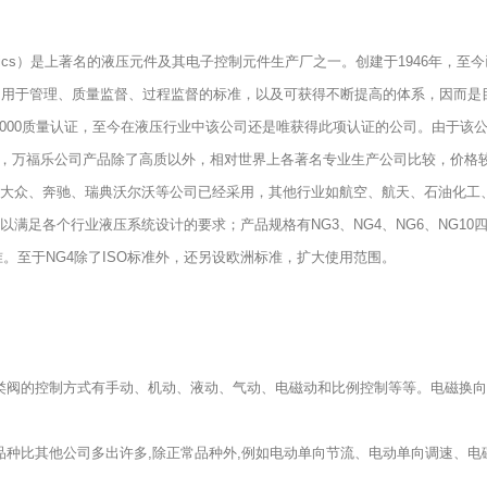
ectronics）是上著名的液压元件及其电子控制元件生产厂之一。创建于1946年，至
标准，用于管理、质量监督、过程监督的标准，以及可获得不断提高的体系，因而是
-9000质量认证，至今在液压行业中该公司还是唯获得此项认证的公司。由于
中，万福乐公司产品除了高质以外，相对世界上各著名专业生产公司比较，价格
国大众、奔驰、瑞典沃尔沃等公司已经采用，其他行业如航空、航天、石油化工
个行业液压系统设计的要求；产品规格有NG3、NG4、NG6、NG10四个通径
准。至于NG4除了ISO标准外，还另设欧洲标准，扩大使用范围。
类阀的控制方式有手动、机动、液动、气动、电磁动和比例控制等等。电磁换向
种比其他公司多出许多,除正常品种外,例如电动单向节流、电动单向调速、电磁