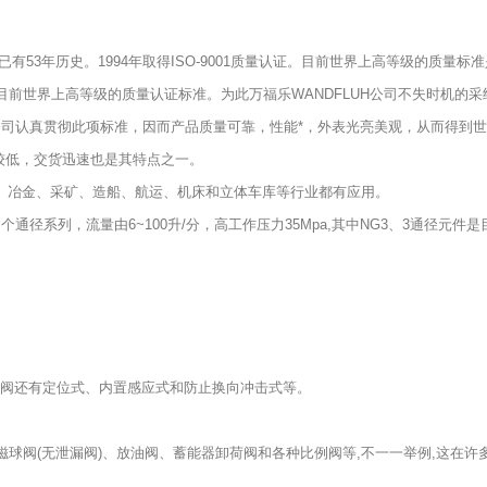
今已有53年历史。1994年取得ISO-9001质量认证。目前世界上高等级的质量标准是
目前世界上高等级的质量认证标准。为此万福乐WANDFLUH公司不失时机的
该公司认真贯彻此项标准，因而产品质量可靠，性能*，外表光亮美观，从而得到
较低，交货迅速也是其特点之一。
、冶金、采矿、造船、航运、机床和立体车库等行业都有应用。
系列，流量由6~100升/分，高工作压力35Mpa,其中NG3、3通径元件
阀还有定位式、内置感应式和防止换向冲击式等。
球阀(无泄漏阀)、放油阀、蓄能器卸荷阀和各种比例阀等,不一一举例,这在许