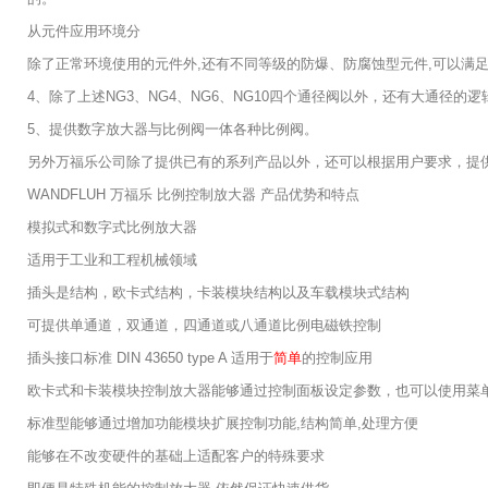
从元件应用环境分
除了正常环境使用的元件外,还有不同等级的防爆、防腐蚀型元件,可以满足
4、除了上述NG3、NG4、NG6、NG10四个通径阀以外，还有大通径的逻辑插
5、提供数字放大器与比例阀一体各种比例阀。
另外万福乐公司除了提供已有的系列产品以外，还可以根据用户要求，提
WANDFLUH 万福乐 比例控制放大器 产品优势和特点
模拟式和数字式比例放大器
适用于工业和工程机械领域
插头是结构，欧卡式结构，卡装模块结构以及车载模块式结构
可提供单通道，双通道，四通道或八通道比例电磁铁控制
插头接口标准 DIN 43650 type A 适用于
简单
的控制应用
欧卡式和卡装模块控制放大器能够通过控制面板设定参数，也可以使用菜
标准型能够通过增加功能模块扩展控制功能,结构简单,处理方便
能够在不改变硬件的基础上适配客户的特殊要求