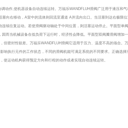
协调动作,使机器设备自动连续运转。万福乐WANDFLUH滑阀广泛用于液压和
活塞向右移动，A室中的流体则回流至通道 A并流向出口。当活塞到达右极限
自动连续往复运动。若使滑阀驱动轴处于中间位置，则活塞运动停止。平面型单
节，因而当机械设备在低负荷下运行时，经济性会降低。平面型双阀瓣滑阀增加
但密封性较差。万福乐WANDFLUH滑阀它适用于压力、温度不高的场合。
机能。滑阀机能直接影响执行元件的工作状态，不同的滑阀机能可满足系统的不同要求。正确选
置，使运动机构获得预定方向和行程的动作或者实现自动连续运转。