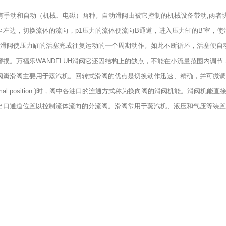
方式有手动和自动（机械、电磁）两种。自动滑阀由被它控制的机械设备带动,两者
左边，切换流体的流向，p1压力的流体便流向B通道，进入压力缸的B′室，使
样，滑阀使压力缸的活塞完成往复运动的一个周期动作。如此不断循环，活塞便
损。万福乐WANDFLUH滑阀它还因结构上的缺点，不能在小流量范围内调
瓣滑阀主要用于蒸汽机。回转式滑阀的优点是切换动作迅速、精确，并可微调，
原始位置(Normal position )时，阀中各油口的连通方式称为换向阀的滑阀
出口通道位置以控制流体流向的分流阀。滑阀常用于蒸汽机、液压和气压等装