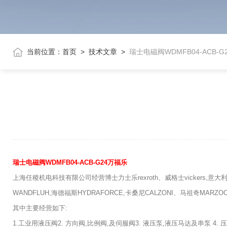
当前位置：
首页
>
技术文章
>
瑞士电磁阀WDMFB04-ACB-G
瑞士电磁阀WDMFB04-ACB-G24万福乐
上海任稷机电科技有限公司经营博士力士乐rexroth、威格士vickers,意大利阿
WANDFLUH,海德福斯HYDRAFORCE,卡桑尼CALZONI、马祖奇MARZO
其中主要经营如下:
1.工业用液压阀2. 方向阀,比例阀,及伺服阀3. 液压泵,液压马达及串泵 4.