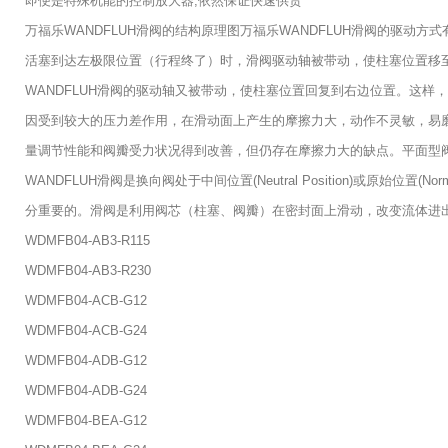
即便是特殊机能的控制放大器,依然保证快速供货
万福乐WANDFLUH滑阀的结构原理图万福乐WANDFLUH滑阀的驱动
活塞到达左极限位置（行程终了）时，滑阀驱动轴被带动，使柱塞位置移至
WANDFLUH滑阀的驱动轴又被带动，使柱塞位置回复到右边位置。这
因受到较大的压力差作用，在滑动面上产生的摩擦力大，动作不灵敏，易磨
量调节性能和阀瓣受力状况得到改善，但仍存在摩擦力大的缺点。平面型阀
WANDFLUH滑阀是换向阀处于中间位置(Neutral Position)或
分重要的。滑阀是利用阀芯（柱塞、阀瓣）在密封面上滑动，改变流体进
WDMFB04-AB3-R115
WDMFB04-AB3-R230
WDMFB04-ACB-G12
WDMFB04-ACB-G24
WDMFB04-ADB-G12
WDMFB04-ADB-G24
WDMFB04-BEA-G12