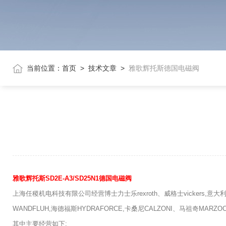
当前位置：
首页
>
技术文章
>
雅歌辉托斯德国电磁阀
雅歌辉托斯SD2E-A3/SD25N1德国电磁阀
上海任稷机电科技有限公司经营博士力士乐rexroth、威格士vickers,意大利阿
WANDFLUH,海德福斯HYDRAFORCE,卡桑尼CALZONI、马祖奇MARZO
其中主要经营如下: