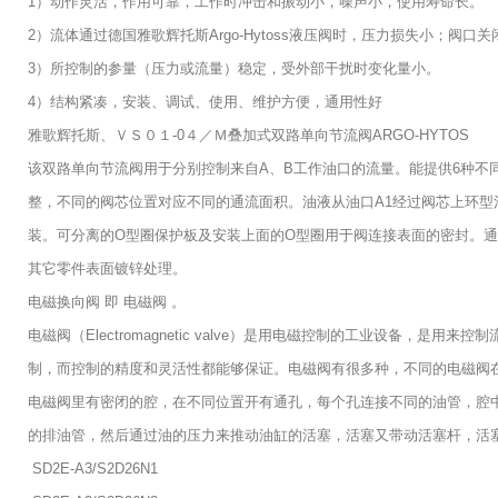
1）动作灵活，作用可靠，工作时冲击和振动小，噪声小，使用寿命长。
2）流体通过德国雅歌辉托斯Argo-Hytoss液压阀时，压力损失小；阀
3）所控制的参量（压力或流量）稳定，受外部干扰时变化量小。
4）结构紧凑，安装、调试、使用、维护方便，通用性好
雅歌辉托斯、ＶＳ０１-0４／Ｍ叠加式双路单向节流阀ARGO-HYTOS
该双路单向节流阀用于分别控制来自A、B工作油口的流量。能提供6种不
整，不同的阀芯位置对应不同的通流面积。油液从油口A1经过阀芯上环型
装。可分离的O型圈保护板及安装上面的O型圈用于阀连接表面的密封。通
其它零件表面镀锌处理。
电磁换向阀 即 电磁阀 。
电磁阀（Electromagnetic valve）是用电磁控制的工业
制，而控制的精度和灵活性都能够保证。电磁阀有很多种，不同的电磁阀
电磁阀里有密闭的腔，在不同位置开有通孔，每个孔连接不同的油管，腔
的排油管，然后通过油的压力来推动油缸的活塞，活塞又带动活塞杆，活
SD2E-A3/S2D26N1