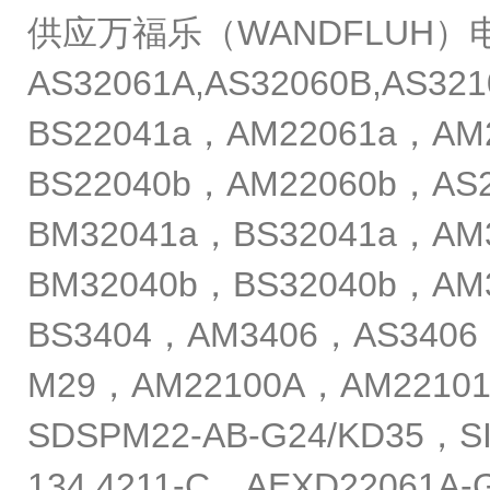
供应万福乐（WANDFLUH
AS32061A,AS32060B,AS3
BS22041a，AM22061a，AM
BS22040b，AM22060b，AS
BM32041a，BS32041a，AM
BM32040b，BS32040b，AM
BS3404，AM3406，AS3406
M29，AM22100A，AM22101
SDSPM22-AB-G24/KD35，S
134.4211-C，AEXD22061A-