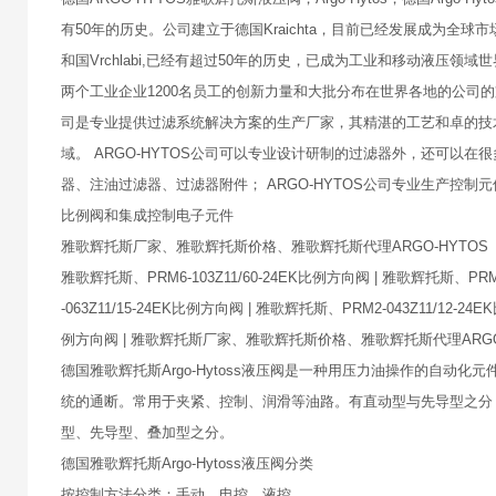
有50年的历史。公司建立于德国Kraichta，目前已经发展成为全
和国Vrchlabi,已经有超过50年的历史，已成为工业和移动液压领
两个工业企业1200名员工的创新力量和大批分布在世界各地的公司的支持
司是专业提供过滤系统解决方案的生产厂家，其精湛的工艺和卓的技
域。 ARGO-HYTOS公司可以专业设计研制的过滤器外，还可
器、注油过滤器、过滤器附件； ARGO-HYTOS公司专业生产控
比例阀和集成控制电子元件
雅歌辉托斯厂家、雅歌辉托斯价格、雅歌辉托斯代理ARGO-HYTOS
雅歌辉托斯、PRM6-103Z11/60-24EK比例方向阀 | 雅歌辉托斯、PRM6
-063Z11/15-24EK比例方向阀 | 雅歌辉托斯、PRM2-043Z11/12-2
例方向阀 | 雅歌辉托斯厂家、雅歌辉托斯价格、雅歌辉托斯代理ARG
德国雅歌辉托斯Argo-Hytoss液压阀是一种用压力油操作的自
统的通断。常用于夹紧、控制、润滑等油路。有直动型与先导型之分
型、先导型、叠加型之分。
德国雅歌辉托斯Argo-Hytoss液压阀分类
按控制方法分类：手动，电控，液控