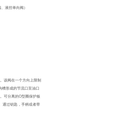
阀、液控单向阀）
有。该阀在一个方向上限制
沟槽形成的节流口至油口
装。可分离的O型圈保护板
。通过钥匙，手柄或者带