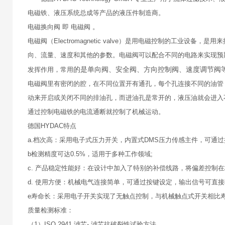
电磁铁、液压系统总成等产品的液压件制造商。
电磁换向阀 即 电磁阀 。
电磁阀（Electromagnetic valve）是用电磁控制的工
向、流量、速度和其他的参数。电磁阀可以配合不同的电路来实现预
的是单向阀、安全阀、方向控制阀、速度调节阀
发挥作用，常用
电磁阀里有密闭的腔，在不同位置开有通孔，每个孔连接不同的油管
动来开启或关闭不同的排油孔，而进油孔是常开的，液压油就会进入
通过控制电磁铁的电流通断就控制了机械运动。
德国HYDAC特点
a.档次高：采用电子式压力开关，内置式DMS压力传感主件，可通
b检测精度可达0.5%，适用于多种工作领域;
c. 产品稳定性能好：在设计中加入了特别的补偿线路，将偏差控制
d. 使用方便：机械电气连接简单，可通过按键设定，输出信号可直接输
e寿命长：采用电子开关实现了无触点控制，与机械触点式开关相比寿
质量检测标准：
（1）ISO 2941 滤芯- 滤芯抗破裂性试验方法