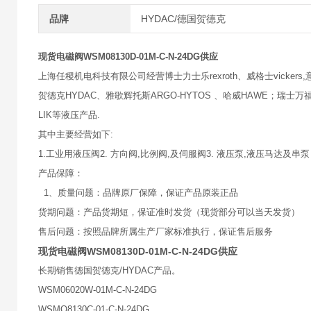
品牌
HYDAC/德国贺德克
现货电磁阀WSM08130D-01M-C-N-24DG供应
上海任稷机电科技有限公司经营博士力士乐rexroth、威格士vickers,意大
贺德克HYDAC、雅歌辉托斯ARGO-HYTOS 、哈威HAWE；瑞士万福乐
LIK等液压产品.
其中主要经营如下:
1.工业用液压阀2. 方向阀,比例阀,及伺服阀3. 液压泵,液压马达及串泵
产品保障：
1、质量问题：品牌原厂保障，保证产品原装正品
货期问题：产品货期短，保证准时发货（现货部分可以当天发货）
售后问题：按照品牌所属生产厂家标准执行，保证售后服务
现货电磁阀WSM08130D-01M-C-N-24DG供应
长期销售德国贺德克/HYDAC产品。
WSM06020W-01M-C-N-24DG
WSMO8130C-01-C-N-24DG