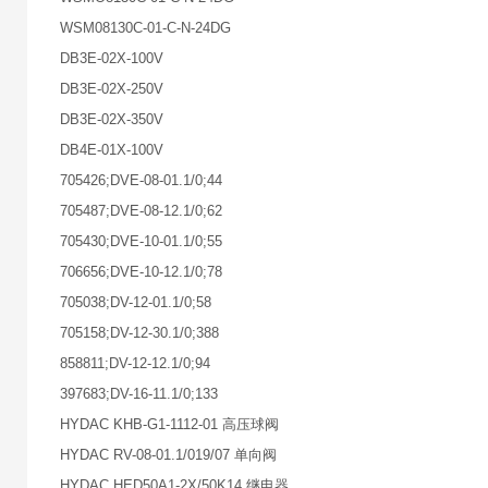
WSM08130C-01-C-N-24DG
DB3E-02X-100V
DB3E-02X-250V
DB3E-02X-350V
DB4E-01X-100V
705426;DVE-08-01.1/0;44
705487;DVE-08-12.1/0;62
705430;DVE-10-01.1/0;55
706656;DVE-10-12.1/0;78
705038;DV-12-01.1/0;58
705158;DV-12-30.1/0;388
858811;DV-12-12.1/0;94
397683;DV-16-11.1/0;133
HYDAC KHB-G1-1112-01 高压球阀
HYDAC RV-08-01.1/019/07 单向阀
HYDAC HED50A1-2X/50K14 继电器