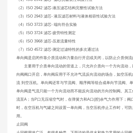
（2）ISO 2942 滤芯-液压滤芯结构完整性试验方法
（3）ISO 2943 滤芯- 液压滤芯材料与液体相容性试验方法
（4）ISO 3723 滤芯- 端向符合实验
（5）ISO 3724 滤芯-疲劳特性测定
（6）ISO 3968 滤芯-压差流量特性
（7）ISO 4572 滤芯-测定过滤特性的多次通过法
单向阀是启闭件靠介质流动和力量自行开启或关闭，以防止介质倒流
主要用于介质单向流动的管道上，只允许介质向一个方向流动，以
向阀阀口开启，单向阀应用于不允许气流反向流动的场合，如空压机
流 到空压机。单向阀还常与节流阀、顺序阀等组合成单向节流阀、
单向阀是气流只能一个方向流动而不能反向流动的方向控制阀。其工
流至A；当P口无压缩空气时，在弹簧力和A口(腔)余气力作用下；
时，在空压机与气罐之间设置一单向阀，当空压机停止工作时，可防
用。
止回阀
止回阀用途广泛，有很多种类，下面说的是供水和热力常用的止回阀