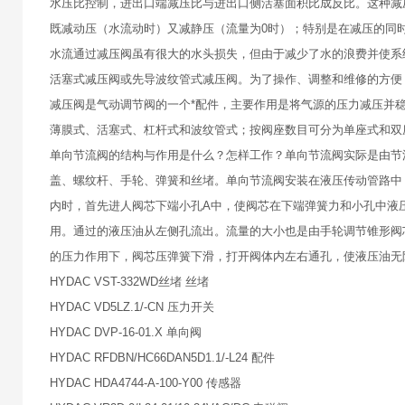
水压比控制，进出口端减压比与进出口侧活塞面积比成反比。这种减
既减动压（水流动时）又减静压（流量为0时）；特别是在减压的同
水流通过减压阀虽有很大的水头损失，但由于减少了水的浪费并使系
活塞式减压阀或先导波纹管式减压阀。为了操作、调整和维修的方便
减压阀是气动调节阀的一个*配件，主要作用是将气源的压力减压并
薄膜式、活塞式、杠杆式和波纹管式；按阀座数目可分为单座式和双
单向节流阀的结构与作用是什么？怎样工作？单向节流阀实际是由节
盖、螺纹杆、手轮、弹簧和丝堵。单向节流阀安装在液压传动管路中
内时，首先进人阀芯下端小孔A中，使阀芯在下端弹簧力和小孔中液
用。通过的液压油从左侧孔流出。流量的大小也是由手轮调节锥形阀
的压力作用下，阀芯压弹簧下滑，打开阀体内左右通孔，使液压油无
HYDAC VST-332WD丝堵 丝堵
HYDAC VD5LZ.1/-CN 压力开关
HYDAC DVP-16-01.X 单向阀
HYDAC RFDBN/HC66DAN5D1.1/-L24 配件
HYDAC HDA4744-A-100-Y00 传感器