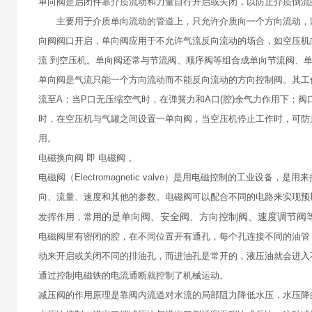
单向阀是启闭件靠介质流动和力量自行开启或关闭，以防止介质倒流
主要用于介质单向流动的管道上，只允许介质向一个方向流动，以
向阀阀口开启，单向阀应用于不允许气流反向流动的场合，如空压机
流 到空压机。单向阀还常与节流阀、顺序阀等组合成单向节流阀、
单向阀是气流只能一个方向流动而不能反向流动的方向控制阀。其工
流至A；当P口无压缩空气时，在弹簧力和A口(腔)余气力作用下；
时，在空压机与气罐之间设置一单向阀，当空压机停止工作时，可防
用。
电磁换向阀 即 电磁阀 。
电磁阀（Electromagnetic valve）是用电磁控制的工
向、流量、速度和其他的参数。电磁阀可以配合不同的电路来实现预
的是单向阀、安全阀、方向控制阀、速度调节阀
发挥作用，常用
电磁阀里有密闭的腔，在不同位置开有通孔，每个孔连接不同的油管
动来开启或关闭不同的排油孔，而进油孔是常开的，液压油就会进入
通过控制电磁铁的电流通断就控制了机械运动。
减压阀的作用原理是靠阀内流道对水流的局部阻力降低水压，水压降