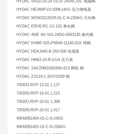
HYDAC VR2D.0/L24 01/10 24VAC/DC 电磁阀
HYDAC HED80P1X/100K14AS 压力继电器
HYDAC WSM10120ZR-01-C-N-230AG 方向阀
HYDAC ERVE/R1 1/2-102 单向阀
HYDAC 4WE 6H S01-24DG-6063145 换向阀
HYDAC KHMF-025-PN040-11146-02X 球阀
HYDAC HDA3445-B-250-000 传感器
HYDAC HM63-16-R-G1/4 压力表
HYDAC SAF20M16N180A-813 阀组 阀
HYDAC Z2S10-1-3X/VS030 阀
705933;RVP-12-01.1;137
705935;RVP-16-01.1;215
705937;RVP-20-01.1;308
705939;RVP-25-01.1;417
WKM08140X-01-C-N-24DG
WKM08140X-01-C-N-230AG