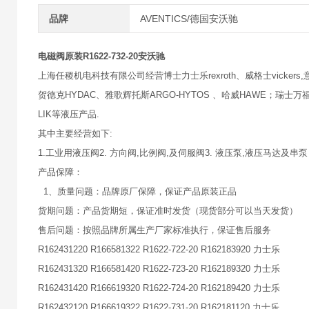
品牌
AVENTICS/德国安沃驰
电磁阀原装R1622-732-20安沃驰
上海任稷机电科技有限公司经营博士力士乐rexroth、威格士vickers,意大
贺德克HYDAC、雅歌辉托斯ARGO-HYTOS 、哈威HAWE；瑞士万福乐
LIK等液压产品.
其中主要经营如下:
1.工业用液压阀2. 方向阀,比例阀,及伺服阀3. 液压泵,液压马达及串泵
产品保障：
1、质量问题：品牌原厂保障，保证产品原装正品
货期问题：产品货期短，保证准时发货（现货部分可以当天发货）
售后问题：按照品牌所属生产厂家标准执行，保证售后服务
R162431220 R166581322 R1622-722-20 R162183920 力士乐
R162431320 R166581420 R1622-723-20 R162189320 力士乐
R162431420 R166619320 R1622-724-20 R162189420 力士乐
R162432120 R166619322 R1622-731-20 R162181120 力士乐