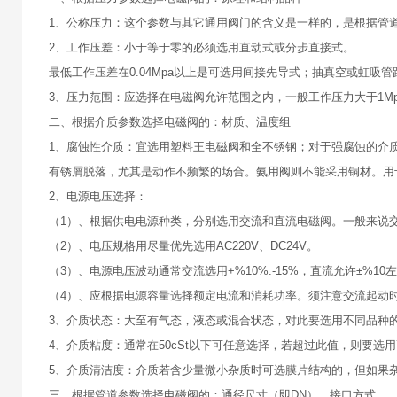
1、公称压力：这个参数与其它通用阀门的含义是一样的，是根据管
2、工作压差：小于等于零的必须选用直动式或分步直接式。
最低工作压差在0.04Mpa以上是可选用间接先导式；抽真空或虹吸
3、压力范围：应选择在电磁阀允许范围之内，一般工作压力大于1Mp
二、根据介质参数选择电磁阀的：材质、温度组
1、腐蚀性介质：宜选用塑料王电磁阀和全不锈钢；对于强腐蚀的介质
有锈屑脱落，尤其是动作不频繁的场合。氨用阀则不能采用铜材。用
2、电源电压选择：
（1）、根据供电电源种类，分别选用交流和直流电磁阀。一般来说
（2）、电压规格用尽量优先选用AC220V、DC24V。
（3）、电源电压波动通常交流选用+%10%.-15%，直流允许±%
（4）、应根据电源容量选择额定电流和消耗功率。须注意交流起动
3、介质状态：大至有气态，液态或混合状态，对此要选用不同品种
4、介质粘度：通常在50cSt以下可任意选择，若超过此值，则要选
5、介质清洁度：介质若含少量微小杂质时可选膜片结构的，但如果
三、根据管道参数选择电磁阀的：通径尺寸（即DN）、接口方式。