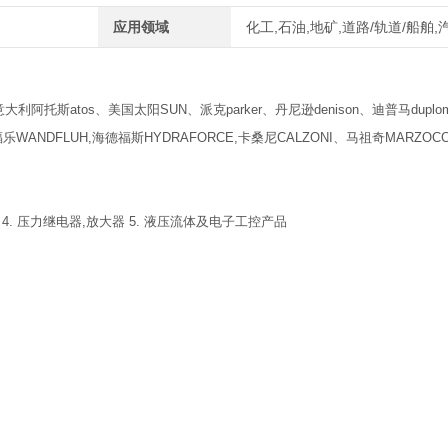
应用领域
化工,石油,地矿,道路/轨道/船舶
利阿托斯atos、美国太阳SUN、派克parker、丹尼逊denison、迪普马duplom
WANDFLUH,海德福斯HYDRAFORCE,卡桑尼CALZONI、马祖奇MARZOCC
 4. 压力继电器,放大器 5. 液压流体及电子工控产品