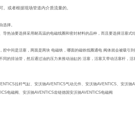
可。或者根据现场管道内介质流量的。
自由选择。
、导热油要选择采用耐高温的电磁线圈和密封材料的品种，而且要选择活塞式
，腔中间是活塞，两面是两块 电磁铁，哪面的磁铁线圈通电 阀体就会被吸引
不同的排油管，然后通过油的压力来推动油缸的 活塞，活塞又带动活塞杆，活
ENTICS拉杆气缸、安沃驰AVENTICS气动元件、安沃驰AVENTICS、安沃驰A
TICS电磁阀、安沃驰AVENTICS齿链德国安沃驰AVENTICS电磁阀