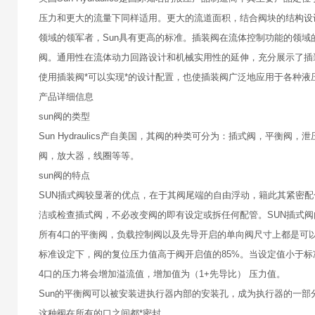
压力和更大的流量下同样适用。更大的流道面积，结合阀块的结构设计，将可
领域的领军者，Sun具有更高的标准。插装阀在流体控制功能的领
阀。通用性在流体动力回路设计和机械实用性的延伸，充分展示了插
使用插装阀*可以实现*的设计配置，也使插装阀广泛地应用于各种液
产品详细信息
sun阀的类型
Sun Hydraulics产自美国，其阀的种类可分为：插式阀，平
阀，放大器，线圈等等。
sun阀的特点
SUN插式阀较显著的优点，在于其阀尾端的自由浮动，籍此其紧密
洁或检查插式阀，不必改变阀的即有设定或拆任何配管。SUN插式
所有4口的平衡阀，负载控制阀以及先导开启的单向阀尺寸上都是可
标准设定下，阀的复位压力值高于阀开启值的85%。当设定值小于
4口的压力将会增加溢流值，增加值为（1+先导比） 压力值。
Sun的平衡阀可以被安装进执行器内部的安装孔，成为执行器的一部
这种阀在所有的口之间都*密封。