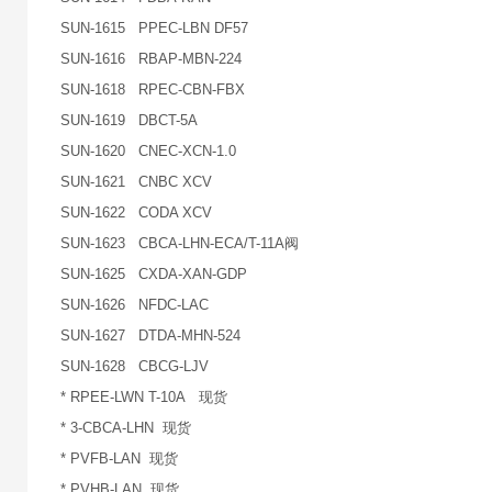
SUN-1615 PPEC-LBN DF57
SUN-1616 RBAP-MBN-224
SUN-1618 RPEC-CBN-FBX
SUN-1619 DBCT-5A
SUN-1620 CNEC-XCN-1.0
SUN-1621 CNBC XCV
SUN-1622 CODA XCV
SUN-1623 CBCA-LHN-ECA/T-11A阀
SUN-1625 CXDA-XAN-GDP
SUN-1626 NFDC-LAC
SUN-1627 DTDA-MHN-524
SUN-1628 CBCG-LJV
* RPEE-LWN T-10A 现货
* 3-CBCA-LHN 现货
* PVFB-LAN 现货
* PVHB-LAN 现货