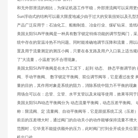
和无外部泄流的相比，为保证机器工作平稳，外部泄流阀可以采用更
Sun浮动式的结构可以最大限度地减少由于过大的安装扭矩以及孔型
产品广泛应用于：石油化工、船舶制造、冶金行业、煤矿钻采、造纸
美国太阳SUN平衡阀是一种具有数字锁定特殊功能的调节型阀门，
统中存在的室温冷热不均问题。同时能准确地调节压降和流量，用以
置及用于流量测定的测压小阀，只要在各支路及用户入口装上适当规
了“大流量，小温差”的不合理现象。
美国太阳SUN平衡阀是在水力工况下，起到 动态、 静态平衡调节
阀、手动平衡阀、 数字锁定平衡阀、双位调节阀等，它是通过改变 
量的目的，其作用对象是系统的阻力，消除系统中阻力不平衡的现象
用场合可以在：总管、立管、水平支管以及末端等使用，效果等同
美国太阳SUN动态平衡阀分为 动态流量平衡阀，动态压差平衡阀。
称：限流阀、定 流量阀、自动平衡阀等，它是跟据系统工况（压差
前后的压差增大时，通过阀门的自动关小的动作能够保持流量不增大
范围时，它毕竟不能提供额外的压力，此时阀门打到全开或全关位置
机出口处。