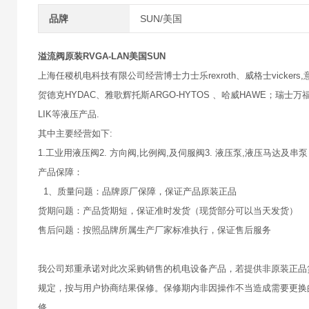
品牌
SUN/美国
溢流阀原装RVGA-LAN美国SUN
上海任稷机电科技有限公司经营博士力士乐rexroth、威格士vickers,意大
贺德克HYDAC、雅歌辉托斯ARGO-HYTOS 、哈威HAWE；瑞士万福乐
LIK等液压产品.
其中主要经营如下:
1.工业用液压阀2. 方向阀,比例阀,及伺服阀3. 液压泵,液压马达及串泵
产品保障：
1、质量问题：品牌原厂保障，保证产品原装正品
货期问题：产品货期短，保证准时发货（现货部分可以当天发货）
售后问题：按照品牌所属生产厂家标准执行，保证售后服务
我公司郑重承诺对此次采购销售的机电设备产品，若提供非原装正品
规定，按与用户协商结果保修。保修期内非因操作不当造成需要更换
修。