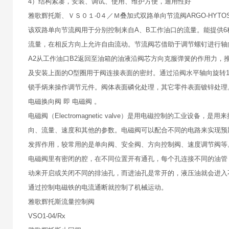
4）结构紧凑，安装、调试、使用、维护方便，通用性好
雅歌辉托斯、ＶＳ０１-0４／Ｍ叠加式双路单向节流阀ARGO-HYTO
该双路单向节流阀用于分别控制来自A、B工作油口的流量。能提供6
流量，在相反方向上允许自由流动。节流阀芯借助于调节螺钉进行轴
A2从工作油口B2返回至油箱的油液沿阀芯方向克服弹簧的作用力，
及安装上面的O型圈用于阀连接表面的密封。通过沿阀水平轴向旋转
锁手炳来操作调节元件。阀体表面磷化处理，其它零件表面镀锌处理
电磁换向阀 即 电磁阀 。
电磁阀（Electromagnetic valve）是用电磁控制的工
向、流量、速度和其他的参数。电磁阀可以配合不同的电路来实现预
发挥作用，较常用的是单向阀、安全阀、方向控制阀、速度调节阀等
电磁阀里有密闭的腔，在不同位置开有通孔，每个孔连接不同的油管
动来开启或关闭不同的排油孔，而进油孔是常开的，液压油就会进入
通过控制电磁铁的电流通断就控制了机械运动。
雅歌辉托斯流量控制阀
VSO1-04/Rx