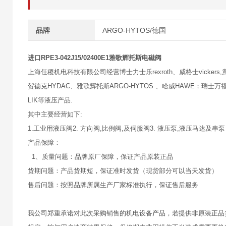
品牌
ARGO-HYTOS/德国
进口RPE3-042J15/02400E1雅歌辉托斯电磁阀
上海任稷机电科技有限公司经营博士力士乐rexroth、威格士vickers,意大
贺德克HYDAC、雅歌辉托斯ARGO-HYTOS 、哈威HAWE；瑞士万福乐
LIK等液压产品.
其中主要经营如下:
1.工业用液压阀2. 方向阀,比例阀,及伺服阀3. 液压泵,液压马达及串泵
产品保障：
1、质量问题：品牌原厂保障，保证产品原装正品
货期问题：产品货期短，保证准时发货（现货部分可以当天发货）
售后问题：按照品牌所属生产厂家标准执行，保证售后服务
我公司郑重承诺对此次采购销售的机电设备产品，若提供非原装正品