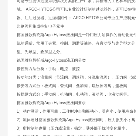
司是专业提供过滤系统解决方案的生产厂家，其精湛的工艺和卓的技
域。 ARGO-HYTOS公司可以专业设计研制的过滤器外，还可
器、注油过滤器、过滤器附件； ARGO-HYTOS公司专业生产控
比例阀和集成控制电子元件
德国雅歌辉托斯Argo-Hytoss液压阀是一种用压力油操作的自
统的通断。常用于夹紧、控制、润滑等油路。有直动型与先导型之分
型、先导型、叠加型之分。
德国雅歌辉托斯Argo-Hytoss液压阀分类
按控制方法分类：手动，电控，液控
按功能分类：流量阀（节流阀、调速阀，分流集流阀）、压力阀（溢
按安装方式分：板式阀，管式阀，叠加阀，螺纹插装阀，盖板阀
按操纵方式分：手动阀，机动阀，电动阀，液动阀，电液动阀等。
德国雅歌辉托斯Argo-Hytoss液压阀要求
1）动作灵活，作用可靠，工作时冲击和振动小，噪声小，使用寿命
2）流体通过德国雅歌辉托斯Argo-Hytoss液压阀时，压力损失
3）所控制的参量（压力或流量）稳定，受外部干扰时变化量小。