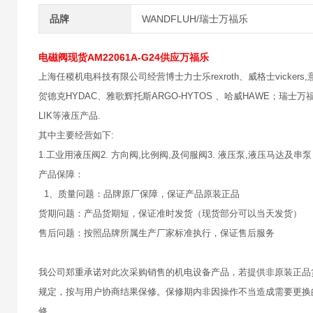
品牌
WANDFLUH/瑞士万福乐
电磁阀现货AM22061A-G24供应万福乐
上海任稷机电科技有限公司经营博士力士乐rexroth、威格士vickers,意大
贺德克HYDAC、雅歌辉托斯ARGO-HYTOS 、哈威HAWE；瑞士万福乐
LIK等液压产品.
其中主要经营如下:
1.工业用液压阀2. 方向阀,比例阀,及伺服阀3. 液压泵,液压马达及串泵
产品保障：
1、质量问题：品牌原厂保障，保证产品原装正品
货期问题：产品货期短，保证准时发货（现货部分可以当天发货）
售后问题：按照品牌所属生产厂家标准执行，保证售后服务
我公司郑重承诺对此次采购销售的机电设备产品，若提供非原装正品
规定，按与用户协商结果保修。保修期内非因操作不当造成需要更换
修。