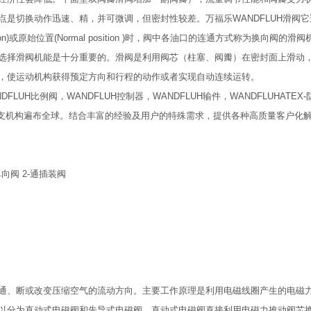
是切换动作迅速、精，并可微调，但密封性较差。万福乐WANDFLUH滑阀
tion)或原始位置(Normal position )时，阀中各油口的连通方式称为换向阀
选择滑阀机能是十分重要的。滑阀是利用阀芯（柱塞、阀瓣）在密封面上滑动
，使运动机构获得预定方向和行程的动作或者实现自动连续运转。
FLUH比例阀，WANDFLUH控制器，WANDFLUH输件，WANDFLUHATEX
,分支机构遍布全球。结合丰富的经验及用户的特殊需求，提供各种高质量客户化
向阀 2-通插装阀
通、断或改变压缩空气的流动方向。主要工作原理是利用电磁线圈产生的电磁
以分为直动式电磁阀和先导式电磁阀。直动式电磁阀直接利用电磁力推动阀芯