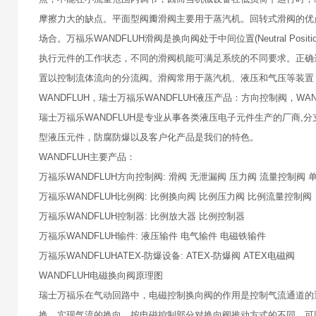
摩擦力大的缺点。平面型阀瓣滑阀主要用于蒸汽机。回转式滑阀的优点
场合。万福乐WANDFLUH滑阀是换向阀处于中间位置(Neutral Posi
执行元件的工作状态，不同的滑阀机能可满足系统的不同要求。正确
置以控制流体流向的分流阀。滑阀常用于蒸汽机、液压和气压等装置
WANDFLUH，瑞士万福乐WANDFLUH液压产品：方向控制阀，WAND
瑞士万福乐WANDFLUH是专业从事各类液压电子元件生产的厂商
型液压元件，防腐防爆以及客户化产品是我们的特色。
WANDFLUH主要产品：
万福乐WANDFLUH方向控制阀: 滑阀 无泄漏阀 压力阀 流量控制阀 单
万福乐WANDFLUH比例阀: 比例换向阀 比例压力阀 比例流量控制阀
万福乐WANDFLUH控制器: 比例放大器 比例控制器
万福乐WANDFLUH输件: 液压输件 电气输件 电磁铁输件
万福乐WANDFLUHATEX-防爆设备: ATEX-防爆阀 ATEX电磁阀
WANDFLUH电磁换向阀原理图
瑞士万福乐在气动回路中，电磁控制换向阀的作用是控制气流通道的
换，实现气流的换向。按电磁控制部分对换向阀推动方式的不同，可