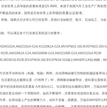
认证。目前世界上高等级的质量标准是QS-9000。来源于美国汽车工业生产厂商依照*的
等级的质量认证标准。
不断提高的体系，因而是目前世界上高
众、奔驰、瑞典沃尔沃等公司已经采用，其他行业如航空、航天、石油化工、冶
规格。可以满足各个行业液压系统设计的要求；
P02A01D24,AM22101A-G24,AS22061A-G24,MVSPM22-160,BVEPM22-250-G
-R230,AM32061A-G24,AM32060B-G24,AM32100B-G24,AM32101A-R230
0/MD35,MD35/16-R230,BSSPM18-160,BSSPM18-315瑞士WANDFLUH比例
的驱动方式有手动和自动（机械、电磁）两种。自动滑阀由被它控制的机械设备带动,
中。当活塞到达左极限位置（行程终了）时，滑阀驱动轴被带动，使柱塞位置移
A室中的流体则回流至通道 A并流向出口。当活塞到达右极限位置时，万福乐WAN
完成往复运动的一个周期动作。如此不断循环，活塞便自动连续往复运动。若
用，在滑动面上产生的摩擦力大，动作不灵敏，易磨损。万福乐WANDFLU
经济性会降低。平面型双阀瓣滑阀增加一副阀瓣），流量调节性能和阀瓣受力