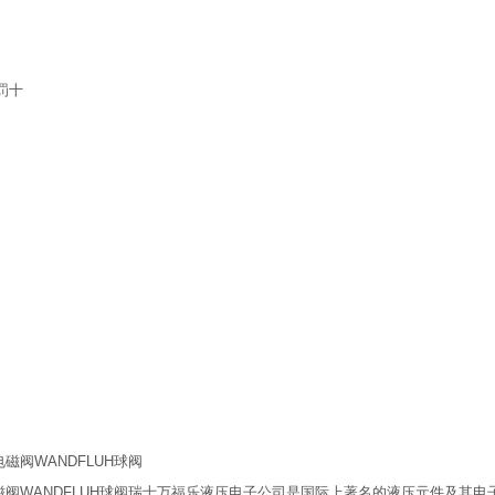
一罚十
电磁阀WANDFLUH球阀
UH电磁阀WANDFLUH球阀瑞士万福乐液压电子公司是国际上著名的液压元件及其