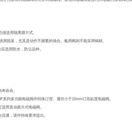
质必须选用隔离膜片式。
锈屑脱落，尤其是动作不频繁的场合。氨用阀则不能采用铜材。
合应选用防水，防尘品种。
影响寿命命。
用ZDF系列多功能电磁阀作特殊订货。通径小于15mm订高粘度电磁阀。
尚可选用直动膜片式电磁阀。
用双向流通，请作特殊要求提出。