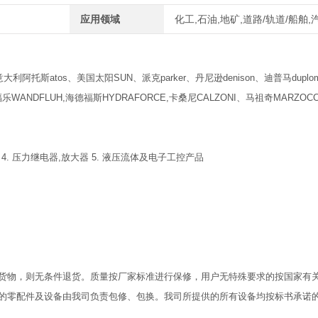
应用领域
化工,石油,地矿,道路/轨道/船舶
利阿托斯atos、美国太阳SUN、派克parker、丹尼逊denison、迪普马duplom
WANDFLUH,海德福斯HYDRAFORCE,卡桑尼CALZONI、马祖奇MARZOCC
 4. 压力继电器,放大器 5. 液压流体及电子工控产品
货物，则无条件退货。质量按厂家标准进行保修，用户无特殊要求的按国家有
的零配件及设备由我司负责包修、包换。我司所提供的所有设备均按标书承诺