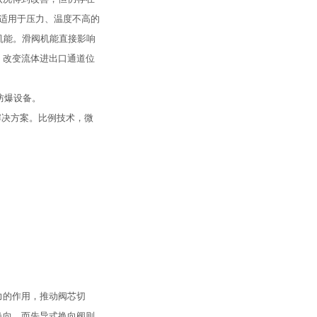
它适用于压力、温度不高的
的滑阀机能。滑阀机能直接影响
，改变流体进出口通道位
-防爆设备。
解决方案。比例技术，微
力的作用，推动阀芯切
换向，而先导式换向阀则