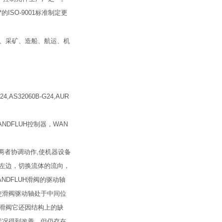
ISO-9001标准制定更
金、采矿、造船、航运、机
24,AS32060B-G24,AUR
阀，WANDFLUH控制器，WAN
两者协调动作,使机器设备
至左边，切换流体的流向，
DFLUH滑阀的驱动轴
使滑阀驱动轴处于中间位
H滑阀它还因结构上的缺
状况得到改善，但仍存在