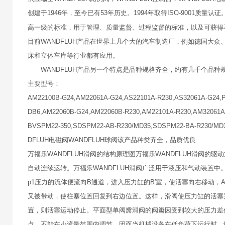
创建于1946年，至今已有53年历史。1994年取得ISO-9001质量
高一级的标准，用于管理、质量监督、过程监督的标准，以及可获得
目前WANDFLUH产品在世界上几个大的汽车制造厂，例如德国大
床和立体车库等行业都有应用。
WANDFLUH产品另一个特点是品种规格齐全，约有几千个品种
主要型号：
AM22100B-G24,AM22061A-G24,AS22101A-R230,AS32061A-G24,
DB6,AM22060B-G24,AM22060B-R230,AM22101A-R230,AM32061A
BVSPM22-350,SDSPM22-AB-R230/MD35,SDSPM22-BA-R23
DFLUH电磁阀WANDFLUH球阀该产品种类齐全，品质优良
万福乐WANDFLUH滑阀的结构原理图万福乐WANDFLUH滑阀
自动连续运转。万福乐WANDFLUH滑阀广泛用于液压和气动装置
p1压力的流体便流向B通道，进入压力缸的B′室，使活塞向右移动，
又被带动，使柱塞位置回复到右边位置。这样，滑阀使压力缸的活塞
置，则活塞运动停止。平面型单阀瓣滑阀的阀瓣因受到较大的压力差作
点，不能在小流量范围内调节，因而当机械设备在低负荷下运行时，