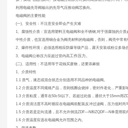
利用电磁先导阀输出的先导气压推动阀芯换向。
电磁阀的主要性能
(一)、安全性：不注意安全即会产生灾难
1、腐蚀性介质：宜选用塑料王电磁阀和全不锈钢;对于强腐蚀的介
中性介质，也宜选用铜合金为阀壳材料的电磁阀，否则，阀壳中常有
2、爆炸性环境：必须选用相应防爆等级产品，露天安装或粉尘多场
工作压力。
3、电磁阀公称压力应超过管内高
(二)、适用性：不适用等于花钱买废物，还要添麻烦
1、介质特性
1.1 质气，液态或混合状态分别选用不同品种的电磁阀。
1.2 介质温度不同规格产品，否则线圈会烧掉，密封件老化，严重
1.3 介质粘度，通常在50cSt以下。若超过此值，通径大于15mm
1.4 介质清洁度不高时都应在电磁阀前配装反冲过滤阀，压力低时
1.5 介质若是定向流通，且不允许倒流ZDF—N和ZQDF—N单需
1.6 介质温度应选在电磁阀允许范围之内。
2、管道参数