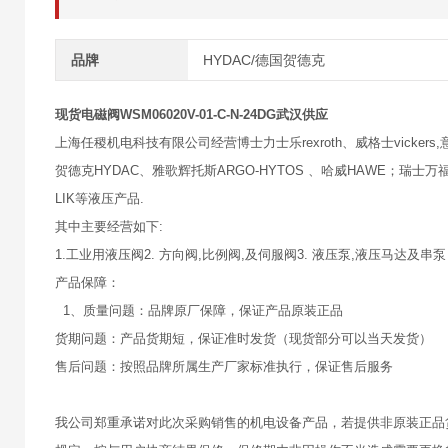
品牌
HYDAC/德国贺德克
现货电磁阀WSM06020V-01-C-N-24DG武汉供应
上海任稷机电科技有限公司经营博士力士乐rexroth、威格士vickers,意大
贺德克HYDAC、雅歌辉托斯ARGO-HYTOS 、哈威HAWE；瑞士万福乐
LIK等液压产品.
其中主要经营如下:
1.工业用液压阀2. 方向阀,比例阀,及伺服阀3. 液压泵,液压马达及串泵
产品保障：
1、质量问题：品牌原厂保障，保证产品原装正品
货期问题：产品货期短，保证准时发货（现货部分可以当天发货）
售后问题：按照品牌所属生产厂家标准执行，保证售后服务
我公司郑重承诺对此次采购销售的机电设备产品，若提供非原装正品