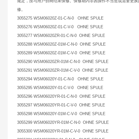
规定，按与用户协商结果保修。保修期内非因操作不当造成需要更换
修。
3055275 WSM06020Z-01-C-N-0 OHNE SPULE
3055276 WSM06020Z-01-C-V-0 OHNE SPULE
3055277 WSM06020ZR-01-C-N-0 OHNE SPULE
3055288 WSM06020Z-01M-C-N-0 OHNE SPULE
3055289 WSM06020Z-01M-C-V-0 OHNE SPULE
3055290 WSM06020ZR-01M-C-N-0 OHNE SPULE
3055291 WSM06020ZR-01M-C-V-0 OHNE SPULE
3055294 WSM06020Y-01-C-N-0 OHNE SPULE
3055295 WSM06020Y-01-C-V-0 OHNE SPULE
3055296 WSM06020YR-01-C-N-0 OHNE SPULE
3055297 WSM06020YR-01-C-V-0 OHNE SPULE
3055298 WSM06020Y-01M-C-V-0 OHNE SPULE
3055299 WSM06020YR-01M-C-N-0 OHNE SPULE
3055300 WSM06020YR-01M-C-V-0 OHNE SPULE