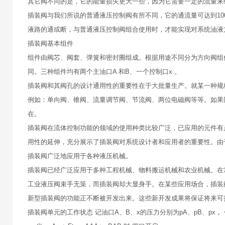
其它阀不同的是，它的能量损失更大一些，因为它需要一定的流量来
插装阀与我们所说的普通液压控制阀有所不同，它的通流量可达到1000
液路的通或断，与普通液压控制阀组合使用时，才能实现对系统油液
插装阀基本组件
组件由阀芯、阀套、弹簧和密封圈组成。根据用途不同分为方向阀组
同。三种组件均有两个主油口A 和B、一个控制口x 。
插装阀和其阀孔的设计通用性的重要性在于大批量生产。就某一种规
例如：单向阀、锥阀、流量调节阀、节流阀、两位电磁阀等等。如果
在。
插装阀在流体控制功能的领域的使用种类比较广泛，已应用的元件有
用性的延伸，充分展示了插装阀对系统设计者和应用者的重要性。由
插装阀广泛地应用于各种液压机械。
插装阀已经广泛应用于多种工程机械、物料搬运机械和农业机械。在
工业液压阀束手无策，而插装阀却大显身手。在某些应用场合，插装
新型插装阀的功能正不断被开发出来。这些新开发成果将保证将来可
插装阀单元的工作状态 记油口A、B、x的压力分别为pA、pB、px， 作用面积