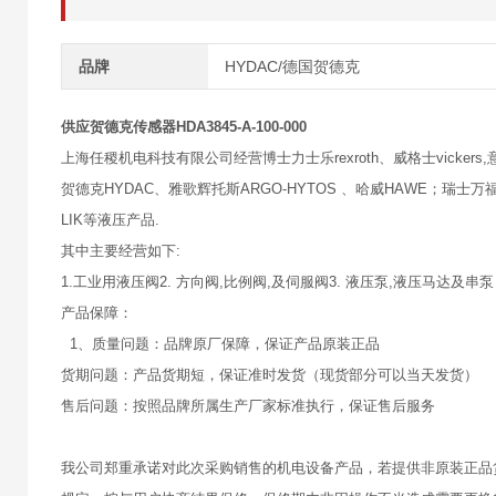
品牌
HYDAC/德国贺德克
供应贺德克传感器HDA3845-A-100-000
上海任稷机电科技有限公司经营博士力士乐rexroth、威格士vickers,意大
贺德克HYDAC、雅歌辉托斯ARGO-HYTOS 、哈威HAWE；瑞士万福乐
LIK等液压产品.
其中主要经营如下:
1.工业用液压阀2. 方向阀,比例阀,及伺服阀3. 液压泵,液压马达及串泵
产品保障：
1、质量问题：品牌原厂保障，保证产品原装正品
货期问题：产品货期短，保证准时发货（现货部分可以当天发货）
售后问题：按照品牌所属生产厂家标准执行，保证售后服务
我公司郑重承诺对此次采购销售的机电设备产品，若提供非原装正品