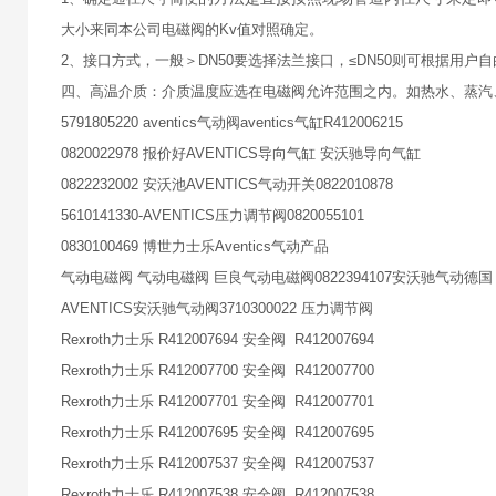
大小来同本公司电磁阀的Kv值对照确定。
2、接口方式，一般＞DN50要选择法兰接口，≤DN50则可根据用户
四、高温介质：介质温度应选在电磁阀允许范围之内。如热水、蒸汽
5791805220 aventics气动阀aventics气缸R412006215
0820022978 报价好AVENTICS导向气缸 安沃驰导向气缸
0822232002 安沃池AVENTICS气动开关0822010878
5610141330-AVENTICS压力调节阀0820055101
0830100469 博世力士乐Aventics气动产品
气动电磁阀 气动电磁阀 巨良气动电磁阀0822394107安沃驰气动德国
AVENTICS安沃驰气动阀3710300022 压力调节阀
Rexroth力士乐 R412007694 安全阀 R412007694
Rexroth力士乐 R412007700 安全阀 R412007700
Rexroth力士乐 R412007701 安全阀 R412007701
Rexroth力士乐 R412007695 安全阀 R412007695
Rexroth力士乐 R412007537 安全阀 R412007537
Rexroth力士乐 R412007538 安全阀 R412007538