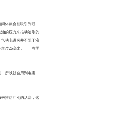
电阀体就会被吸引到哪
的油的压力来推动油刚的
；气动电磁阀并不限于液
不超过25毫米。 在零
制，所以就会用到电磁
力来推动油刚的活塞，这