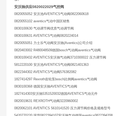
安沃驰供应0820022029气控阀
0820055052 安沃池AVENTICS气动阀0822060618
0820055102 aventics气动中国区销售
0830100630 气动调节阀优质气动调节阀
0830100631 AVENTICS气动阀0820224014
0820055051 力士乐气动阀安沃驰(Aventics)公司介绍
0820403002 R480048509德国bosch气动阀aventics气动阀
0830100432 AVENTICS安沃驰气动阀3710300022 压力调节阀
5812220100 安沃池AVENTICS气动阀0821401363
0822344302 AVENTICS气动阀576382082
1827414297 Rexroth齿轮泵bosch比例阀aventics气动阀
0830100368 德国安沃驰AVENTICS气动阀
1827414303安沃驰5351520032德国AVENTICS气动元件
0820019631 REXROTH气动阀3220960002
0820062101 AVENTICS 5610141520 压力调节阀价格及规格型号
5420770220 现货0822394107安沃驰气动德国aventics0822394208