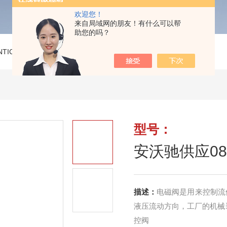
欢迎您！
来自局域网的朋友！有什么可以帮
助您的吗？
NTICS气动阀
>
安沃驰供应0820022029气控阀
型号：
安沃驰供应082
描述：
电磁阀是用来控制流
液压流动方向，工厂的机械装
控阀