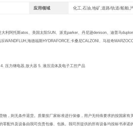
应用领域
化工,石油,地矿,道路/轨道/船舶
利阿托斯atos、美国太阳SUN、派克parker、丹尼逊denison、迪普马duplom
WANDFLUH,海德福斯HYDRAFORCE,卡桑尼CALZONI、马祖奇MARZOCC
 4. 压力继电器,放大器 5. 液压流体及电子工控产品
货物，则无条件退货。质量按厂家标准进行保修，用户无特殊要求的按国家有
的零配件及设备由我司负责包修、包换。我司所提供的所有设备均按标书承诺