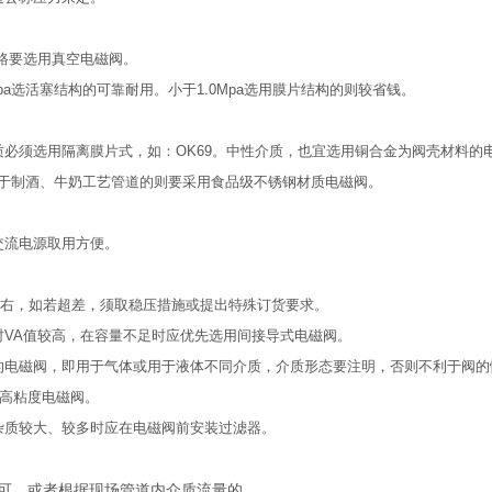
管路要选用真空电磁阀。
a选活塞结构的可靠耐用。小于1.0Mpa选用膜片结构的则较省钱。
必须选用隔离膜片式，如：OK69。中性介质，也宜选用铜合金为阀壳材料的
于制酒、牛奶工艺管道的则要采用食品级不锈钢材质电磁阀。
交流电源取用方便。
10左右，如若超差，须取稳压措施或提出特殊订货要求。
时VA值较高，在容量不足时应优先选用间接导式电磁阀。
的电磁阀，即用于气体或用于液体不同介质，介质形态要注明，否则不利于阀的
用高粘度电磁阀。
杂质较大、较多时应在电磁阀前安装过滤器。
可。或者根据现场管道内介质流量的。