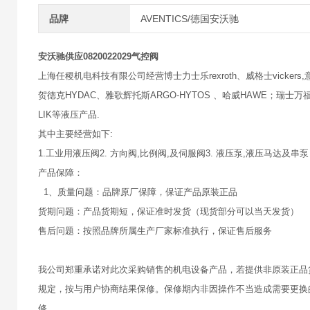
品牌
AVENTICS/德国安沃驰
安沃驰供应0820022029气控阀
上海任稷机电科技有限公司经营博士力士乐rexroth、威格士vickers,意大
贺德克HYDAC、雅歌辉托斯ARGO-HYTOS 、哈威HAWE；瑞士万福乐
LIK等液压产品.
其中主要经营如下:
1.工业用液压阀2. 方向阀,比例阀,及伺服阀3. 液压泵,液压马达及串泵
产品保障：
1、质量问题：品牌原厂保障，保证产品原装正品
货期问题：产品货期短，保证准时发货（现货部分可以当天发货）
售后问题：按照品牌所属生产厂家标准执行，保证售后服务
我公司郑重承诺对此次采购销售的机电设备产品，若提供非原装正品
规定，按与用户协商结果保修。保修期内非因操作不当造成需要更换
修。