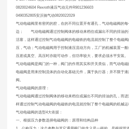
0820024604 Rexroth液压气动元件R901236603
0490352805安沃驰气动0820022029
气动电磁阀里有密闭的腔，在的不同位置开有通孔，气动电磁阀的每
边； 气动电磁阀通过控制阀体的移动来档住或漏出不同的排油的
活塞，这样通过控制气动电磁阀的电磁铁的电流就控制了整个电磁
压，气动；气动电磁阀用于控制液压流动方向，工厂的机械装置一般
压差或真空、高压时亦能可动作，但功率较大，要求必须水平安装。
气动电磁阀是阀门的一种，阀门的作用其实和开关类似，而气动电磁
电磁阀是用来控制流体的自动化基础元件，属于执行器；并不限于液
阀。
气动电磁阀的原理：
气动电磁阀通过控制阀体的移动来档住或漏出不同的排油的孔，而进
样通过控制气动电磁阀的电磁铁的电流就控制了整个电磁阀的机械运
气动电磁阀的选型4大依据：
一、根据压力参数选择电磁阀的：原理和结构品种
1、公称压力：这个参数与其它通用阀门的含义是一样的，是根据管