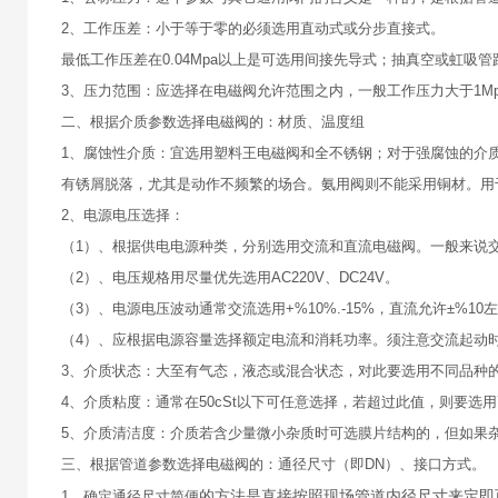
2、工作压差：小于等于零的必须选用直动式或分步直接式。
最低工作压差在0.04Mpa以上是可选用间接先导式；抽真空或虹吸
3、压力范围：应选择在电磁阀允许范围之内，一般工作压力大于1Mp
二、根据介质参数选择电磁阀的：材质、温度组
1、腐蚀性介质：宜选用塑料王电磁阀和全不锈钢；对于强腐蚀的介质
有锈屑脱落，尤其是动作不频繁的场合。氨用阀则不能采用铜材。用
2、电源电压选择：
（1）、根据供电电源种类，分别选用交流和直流电磁阀。一般来说
（2）、电压规格用尽量优先选用AC220V、DC24V。
（3）、电源电压波动通常交流选用+%10%.-15%，直流允许±%
（4）、应根据电源容量选择额定电流和消耗功率。须注意交流起动
3、介质状态：大至有气态，液态或混合状态，对此要选用不同品种
4、介质粘度：通常在50cSt以下可任意选择，若超过此值，则要选
5、介质清洁度：介质若含少量微小杂质时可选膜片结构的，但如果
三、根据管道参数选择电磁阀的：通径尺寸（即DN）、接口方式。
的方法是直接按照现场管道内径尺寸来定即
1、确定通径尺寸简便