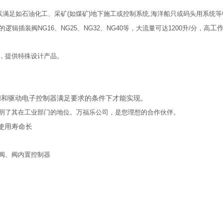
以满足如石油化工、采矿(如煤矿)地下施工或控制系统,海洋船只或码头用系统
工作
逻辑插装阀NG16、NG25、NG32、NG40等，大流量可达1200升/分，高
，提供特殊设计产品。
阀和驱动电子控制器满足要求的条件下才能实现。
明了其在工业部门的地位。万福乐公司，是您理想的合作伙伴。
使用寿命长
阀、阀内置控制器