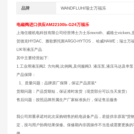
品牌
WANDFLUH/瑞士万福乐
电磁阀进口供应AM22100b-G24万福乐
上海任稷机电科技有限公司经营博士力士乐rexroth、威格士vickers,意大
贺德克HYDAC、雅歌辉托斯ARGO-HYTOS 、哈威HAWE；瑞士万福乐
LIK等液压产品.
其中主要经营如下:
1.工业用液压阀2. 方向阀,比例阀,及伺服阀3. 液压泵,液压马达及串泵
产品保障：
1、质量问题：品牌原厂保障，保证产品原装*
货期问题：产品货期短，保证准时发货（现货部分可以当天发货）
售后问题：按照品牌所属生产厂家标准执行，保证售后服务
我公司郑重承诺对此次采购销售的机电设备产品，若提供非原装*货
定，按与用户协商结果保修。保修期内非因操作不当造成需要更换的
修。