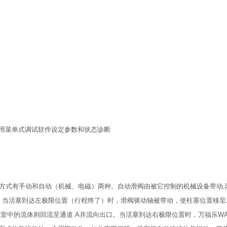
用菜单式调试软件设定参数和状态诊断
的驱动方式有手动和自动（机械、电磁）两种。自动滑阀由被它控制的机械设备带动,
中。当活塞到达左极限位置（行程终了）时，滑阀驱动轴被带动，使柱塞位置移
A室中的流体则回流至通道 A并流向出口。当活塞到达右极限位置时，万福乐WAN