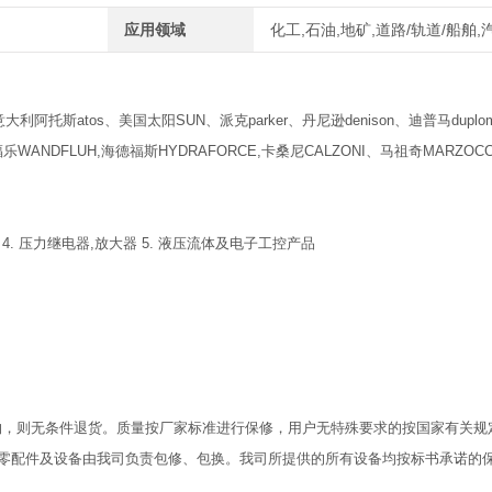
应用领域
化工,石油,地矿,道路/轨道/船舶
利阿托斯atos、美国太阳SUN、派克parker、丹尼逊denison、迪普马duplom
WANDFLUH,海德福斯HYDRAFORCE,卡桑尼CALZONI、马祖奇MARZOCC
 4. 压力继电器,放大器 5. 液压流体及电子工控产品
物，则无条件退货。质量按厂家标准进行保修，用户无特殊要求的按国家有关规
零配件及设备由我司负责包修、包换。我司所提供的所有设备均按标书承诺的