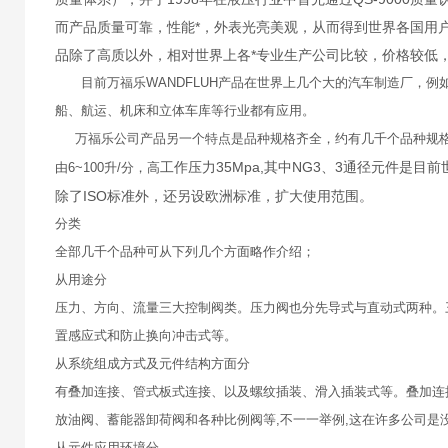
而产品质量可靠，性能*，外表光亮美观，从而得到世界各国用
品除了高质以外，相对世界上各*专业生产公司比较，价格较低
目前万福乐WANDFLUH产品在世界上几个大的汽车制造厂，例
船、航运、机床和立体车库等行业都有应用。
万福乐公司产品另一个特点是品种规格齐全，约有几千个品种规格。可
工作压力35Mpa,其中NG3、3通径元件是
由6~100升/分，高
除了ISO标准外，还另设欧洲标准，扩大使用范围。
分类
全部几千个品种可从下列几个方面略作介绍；
从用途分
压力、方向、流量三大控制阀类。压力阀也分先导式与直动式两种。
置感应式和防止换向冲击式等。
从系统组成方式及元件结构方面分
有叠加连接、管式板式连接、以及螺纹插装、滑入插装式等。叠加连接
放油阀、蓄能器卸荷阀和各种比例阀等,不一一举例,这在许多公司是
从元件应用环境分