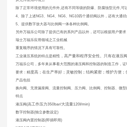
除了正常环境使用的元件外,还有不同等级的防爆、防腐蚀型元件,可
4、除了上述NG3、NG4、NG6、NG10四个通径阀以外，还有大通径的
5、提供数字放大器与比例阀一体各种比例阀。
另外万福乐公司除了提供已有的系列产品以外，还可以根据用户要求
瑞士万福乐应用领域之工业机械
重复顺序的情况下具有可靠性。
性，高产量和程序安全性。只有在液压
工业液压系统的特点是精
万福乐公司，多年来从事着大范围的液压阀和控制器的制造工作，证
度高；在生产率好；灵敏控制；结构紧密；维护方便；
要求：精
产品包括
换向阀、无泄漏座阀、流量控制阀、压力阀、比例阀、控制器、微型
特点
工作压力350bar/大流量120l/min)
液压阀(高
数字控制器(独立参数设定)
液压阀内置控制器(即插即用)