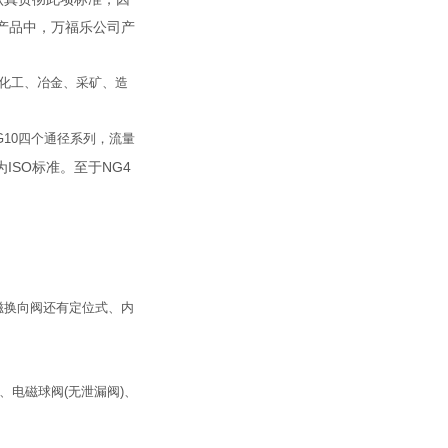
产品中，万福乐公司产
化工、冶金、采矿、造
10四个通径系列，流量
ISO标准。至于NG4
磁换向阀还有定位式、内
电磁球阀(无泄漏阀)、