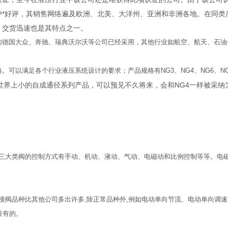
户*好评，其销售网络遍及欧洲、北美、大洋州、亚洲和非洲各地。在同类
，交货迅速也是其特点之一。
如德国大众、奔驰、瑞典沃尔沃等公司已经采用，其他行业如航空、航天、石油
以满足各个行业液压系统设计的要求；产品规格有NG3、NG4、NG6、NG
目前世界上小的自成通径系列产品，可以预见不久将来，会和NG4一样被采纳为
三大类阀的控制方式有手动、机动、液动、气动、电磁动和比例控制等等。电
阀品种比其他公司多出许多,除正常品种外,例如电动单向节流、电动单向调速、
没有的。