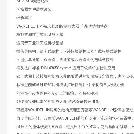
NG3,NG4紧密结构
可按照客户需求改装
经验丰富
WANDFLUH 万福乐 比例控制放大器 产品优势和特点
模拟式和数字式比例放大器
适用于工业和工程机械领域
插头是结构，欧卡式结构，卡装模块结构以及车载模块式结构
可提供单通道，双通道，四通道或八通道比例电磁铁控制
插头接口标准 DIN 43650 type A 适用于较简单的控制应用
欧卡式和卡装模块控制放大器能够通过控制面板设定参数，也可以使
标准型能够通过增加功能模块扩展控制功能,结构简单,处理方便
能够在不改变硬件的基础上适配客户的特殊要求
即便是特殊机能的控制放大器,依然保证快速供货
万福乐WANDFLUH滑阀的结构原理图万福乐WANDFLUH滑阀
自动连续运转。万福乐WANDFLUH滑阀广泛用于液压和气动装置
p1压力的流体便流向B通道，进入压力缸的B′室，使活塞向右移动，