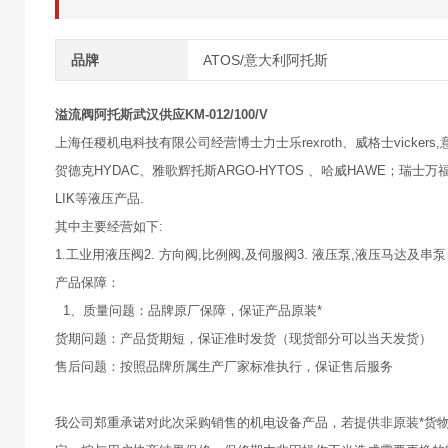
品牌
ATOS/意大利阿托斯
溢流阀阿托斯武汉供应KM-012/100/V
上海任稷机电科技有限公司经营博士力士乐rexroth、威格士vickers,意大
贺德克HYDAC、雅歌辉托斯ARGO-HYTOS 、哈威HAWE；瑞士万福乐
LIK等液压产品.
其中主要经营如下:
1.工业用液压阀2. 方向阀,比例阀,及伺服阀3. 液压泵,液压马达及串泵
产品保障：
1、质量问题：品牌原厂保障，保证产品原装*
货期问题：产品货期短，保证准时发货（现货部分可以当天发货）
售后问题：按照品牌所属生产厂家标准执行，保证售后服务
我公司郑重承诺对此次采购销售的机电设备产品，若提供非原装*货