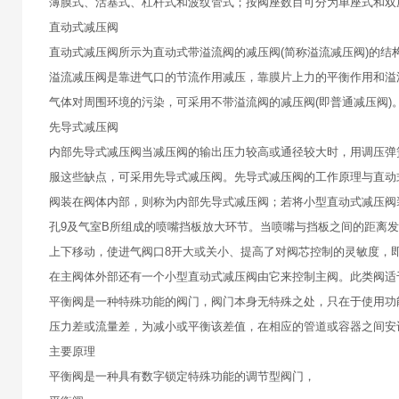
薄膜式、活塞式、杠杆式和波纹管式；按阀座数目可分为单座式和双
直动式减压阀
直动式减压阀所示为直动式带溢流阀的减压阀(简称溢流减压阀)的结
溢流减压阀是靠进气口的节流作用减压，靠膜片上力的平衡作用和溢
气体对周围环境的污染，可采用不带溢流阀的减压阀(即普通减压阀)
先导式减压阀
内部先导式减压阀当减压阀的输出压力较高或通径较大时，用调压弹
服这些缺点，可采用先导式减压阀。先导式减压阀的工作原理与直动
阀装在阀体内部，则称为内部先导式减压阀；若将小型直动式减压阀
孔9及气室B所组成的喷嘴挡板放大环节。当喷嘴与挡板之间的距离发
上下移动，使进气阀口8开大或关小、提高了对阀芯控制的灵敏度，
在主阀体外部还有一个小型直动式减压阀由它来控制主阀。此类阀适于
平衡阀是一种特殊功能的阀门，阀门本身无特殊之处，只在于使用功
压力差或流量差，为减小或平衡该差值，在相应的管道或容器之间安
主要原理
平衡阀是一种具有数字锁定特殊功能的调节型阀门，