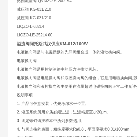
比例流量阀 QVMZO-A-20/2-S4
减压阀 KG-031/210
减压阀 KG-031/210
LIQZO-L-632L4
LIQZO-LE-252L4 60
溢流阀阿托斯武汉供应KM-012/100/V
电液换向阀是与电磁操纵的先导阀组合成一体的液动换向阀。
电液换向阀
电液换向阀是用控制油路中的压力油推动阀芯。
电液换向阀是电磁换向阀和液控换向阀的组合，它是用电磁换向阀控
电液换向阀和液控换向阀主要用在流量超过电磁换向阀正常工作允许
说明事项
1. 产品可任意安装，优先考虑水平位置。
2. 液压系统所用介质必须过滤，过滤精度至少20μm。
3. 固定螺钉请按样本中所列参数选用。
4. 与阀连接的表面，粗糙度要求Ra0.8，平面度要求0.01/100mm