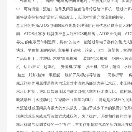
工作原理： 。。 当两个电磁阀线圈通电时，平衡孔回路关闭，泄
中，可将流量（流速）信号及阀塞位置信号传送给计算机，经过计算
而将活塞控制在所需的开启高度上，实现对管道介质流量的控制。
意大利阿托斯ATOS电磁阀库存现货处理我们还有优惠价供应意大利ATO
阀、ATOS柱塞泵 现货供应意大利ATOS电磁阀，ATOS比例阀，AT
界先 的电液元件制造商，具有*的技术，能通过带电子器件的集成式
快速、平稳和 精的控制. 主要用于钢铁，冶金，电力，注塑机，空调
产品应用于：注塑机 木材/造纸机械 装卸/包装机械 钢铁业/铸造
机 钻井/开采 起重机 升降机/叉车 推土机 道路，隧道，水
航空 船舶/航海 事舰艇 煤矿开采/防爆等装置 同步折弯 剪床
减压阀的作用原理是靠阀内流道对水流的局部阻力降低水压，水压降
水压比控制，进出口端减压比与进出口侧活塞面积比成反比。这种减
既减动压（水流动时）又减静压（流量为0时）；特别是在减压的同
水流通过减压阀虽有很大的水头损失，但由于减少了水的浪费并使系
活塞式减压阀或先导波纹管式减压阀。为了操作、调整和维修的方便
减压阀是气动调节阀的一个*配件，主要作用是将气源的压力减压并