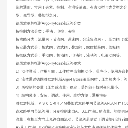
统的通断。常用于夹紧、控制、润滑等油路。有直动型与先导型之分
型、先导型、叠加型之分。
德国雅歌辉托斯Argo-Hytoss液压阀分类
按控制方法分类：手动，电控，液控
按功能分类：流量阀（节流阀、调速阀，分流集流阀）、压力阀（溢
按安装方式分：板式阀，管式阀，叠加阀，螺纹插装阀，盖板阀
按操纵方式分：手动阀，机动阀，电动阀，液动阀，电液动阀等。
德国雅歌辉托斯Argo-Hytoss液压阀要求
1）动作灵活，作用可靠，工作时冲击和振动小，噪声小，使用寿命
2）流体通过德国雅歌辉托斯Argo-Hytoss液压阀时，压力损失
3）所控制的参量（压力或流量）稳定，受外部干扰时变化量小。
4）结构紧凑，安装、调试、使用、维护方便，通用性好
雅歌辉托斯、ＶＳ０１-0４／Ｍ叠加式双路单向节流阀ARGO-HYTO
该双路单向节流阀用于分别控制来自A、B工作油口的流量。能提供6
流量，在相反方向上允许自由流动。节流阀芯借助于调节螺钉进行轴
A2从工作油口B2返回至油箱的油液沿阀芯方向克服弹簧的作用力，