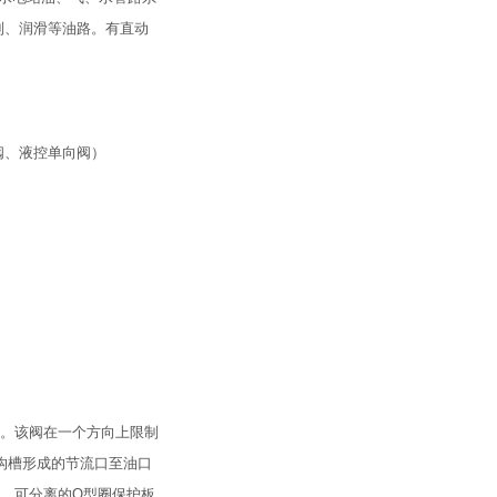
制、润滑等油路。有直动
阀、液控单向阀）
有。该阀在一个方向上限制
沟槽形成的节流口至油口
装。可分离的O型圈保护板