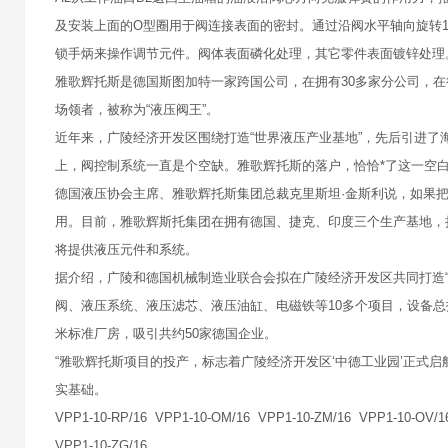
及安装上面的O型圈用于阀连接表面的密封。通过沿阀水平轴向旋转
锁手炳来操作调节元件。阀体表面磷化处理，其它零件表面镀锌处理
雅歌辉托斯是德国斯图加特一家跨国公司，在拥有30多家分公司，
场领者，被称为“液压阀王”。
近年来，广陵经济开发区围绕打造“世界液压产业基地”，先后引进了
上，阀控制系统一直是个空缺。雅歌辉托斯的落户，恰恰*了这一空
德国液压协会主席、雅歌辉托斯集团总裁克里斯坦·金斯利说，如果把
用。目前，雅歌辉斯托集团在拥有德国、捷克、印度三个生产基地，
将提供液压元件和系统。
据介绍，广陵和德国机械制造业联合会拟在广陵经济开发区共同打造“
阀、液压系统、液压滤芯、液压油缸、电磁铁等10多个项目，设备总投
米标准厂房，吸引共约50家德国企业。
“雅歌辉托斯项目的投产，标志着广陵经济开发区‘中德工业园’正式启
实基础。
VPP1-10-RP/16 VPP1-10-OM/16 VPP1-10-ZM/16 VPP1-10-OV/1
VPP1-10-ZG/16