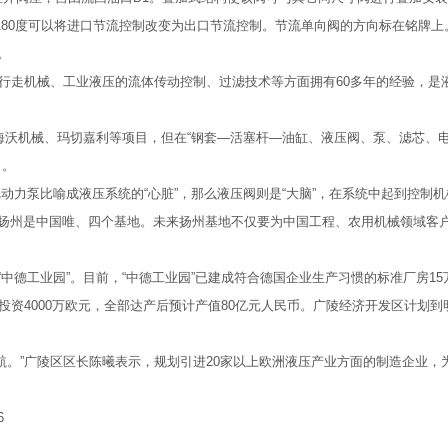
180度可以将进口节流控制改变为出口节流控制。节流单向阀的方向标在铭牌上
。
在行走机械、工业液压的流体传动控制、过滤技术等方面拥有60多年的经验，是
海沃机械、玛切嘉利等项目，但在“钢套—活塞杆—油缸、液压阀、泵、滤芯、电
白。
动力泵比喻成液压系统的“心脏”，那么液压阀则是“大脑”，在系统中起到控制
扬州是中国唯、四个基地。未来扬州基地不仅要为中国工程、农用机械领域客户
中德工业园”。目前，“中德工业园”已建成符合德国企业生产习惯的标准厂房1
资4000万欧元，全部达产后预计产值80亿元人民币。广陵经济开发区计划到
航。”广陵区区长陈曦表示，规划引进20家以上欧洲液压产业方面的制造企业，为
6