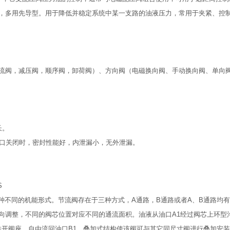
，多用先导型。用于降低并稳定系统中某一支路的油液压力，常用于夹紧、控
流阀，减压阀，顺序阀，卸荷阀）、方向阀（电磁换向阀、手动换向阀、单向
长。
小；阀口关闭时，密封性能好，内泄漏小，无外泄漏。
S
种不同的机能形式。节流阀存在于三种方式，A通路，B通路或者A、B通路均
向调整，不同的阀芯位置对应不同的通流面积。油液从油口A1经过阀芯上环型
推开阀座，自由流回油口B1。叠加式结构使该阀可与其它同尺寸阀进行叠加安