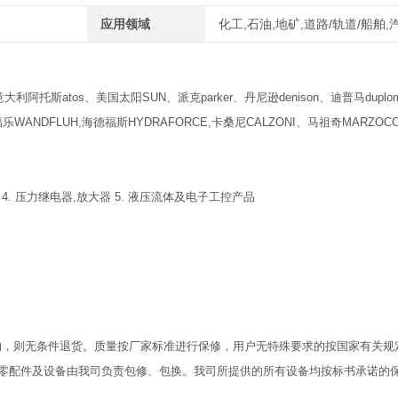
应用领域
化工,石油,地矿,道路/轨道/船舶
利阿托斯atos、美国太阳SUN、派克parker、丹尼逊denison、迪普马duplom
WANDFLUH,海德福斯HYDRAFORCE,卡桑尼CALZONI、马祖奇MARZOCC
 4. 压力继电器,放大器 5. 液压流体及电子工控产品
物，则无条件退货。质量按厂家标准进行保修，用户无特殊要求的按国家有关规
零配件及设备由我司负责包修、包换。我司所提供的所有设备均按标书承诺的