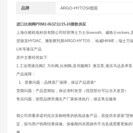
品牌
ARGO-HYTOS/德国
进口比例阀PRM2-063Z11/15-24雅歌供应
上海任稷机电科技有限公司经营博士力士乐rexroth、威格士vickers,意大
贺德克HYDAC、雅歌辉托斯ARGO-HYTOS 、哈威HAWE；瑞士万福乐
LIK等液压产品.
其中主要经营如下:
1.工业用液压阀2. 方向阀,比例阀,及伺服阀3. 液压泵,液压马达及串泵
产品保障：
1、质量问题：品牌原厂保障，保证产品原装*
货期问题：产品货期短，保证准时发货（现货部分可以当天发货）
售后问题：按照品牌所属生产厂家标准执行，保证售后服务
我公司郑重承诺对此次采购销售的机电设备产品，若提供非原装*货
定，按与用户协商结果保修。保修期内非因操作不当造成需要更换的
修。