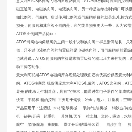
意大利ATOS比例阀的结构原理及特点，ATOS比例阀对流量的控
磁直通阀、电磁换向阀、电液换向阀。另一种是连续控制:阀口可以
如比例阀、伺服阀。所以使用比例阀或伺服阀的目的就是:以电控方式
损失，伺服阀和其它阀不同的是，它的能量损失更大一些，因为它需
ATOS比例阀产品优缺：
ATOS滑阀结构伺服阀的主阀一般来说和换向阀一样是滑阀结构，
似，只不过电液换向阀的前置级阀是电磁换向阀，而伺服阀的前置级
也就是说，ATOS伺服阀的主阀是靠前置级阀的输出压力来控制的，
动主阀芯动作。
意大利阿托斯ATOS电磁阀库存现货处理我们还有优惠价供应意大利ATO
阀、ATOS柱塞泵 现货供应意大利ATOS电磁阀，ATOS比例阀，AT
界先 的电液元件制造商，具有*的技术，能通过带电子器件的集成式
快速、平稳和 精的控制. 主要用于钢铁，冶金，电力，注塑机，空调
产品应用于：注塑机 木材/造纸机械 装卸/包装机械 钢铁业/铸造
机 钻井/开采 起重机 升降机/叉车 推土机 道路，隧道，水
航空 船舶/航海 事舰艇 煤矿开采/防爆等装置 同步折弯 剪床