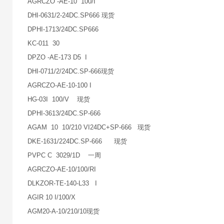
AGRCZO -AE-10 100/I
DHI-0631/2-24DC.SP666 现货
DPHI-1713/24DC.SP666
KC-011 30
DPZO -AE-173 D5 I
DHI-0711/2/24DC.SP-666现货
AGRCZO-AE-10-100 I
HG-03I 100/V 现货
DPHI-3613/24DC.SP-666
AGAM 10 10/210 VI24DC+SP-666 现货
DKE-1631/224DC.SP-666 现货
PVPC C 3029/1D 一周
AGRCZO-AE-10/100/RI
DLKZOR-TE-140-L33 I
AGIR 10 I/100/X
AGM20-A-10/210/10现货