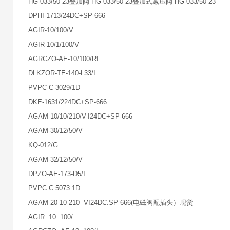
HG-033/50 23叠加阀 HG-033/50 23叠加式减压阀 HG-033/50 23
DPHI-1713/24DC+SP-666
AGIR-10/100/V
AGIR-10/1/100/V
AGRCZO-AE-10/100/RI
DLKZOR-TE-140-L33/I
PVPC-C-3029/1D
DKE-1631/224DC+SP-666
AGAM-10/10/210/V-I24DC+SP-666
AGAM-30/12/50/V
KQ-012/G
AGAM-32/12/50/V
DPZO-AE-173-D5/I
PVPC C 5073 1D
AGAM 20 10 210 VI24DC.SP 666(电磁阀配插头）现货
AGIR 10 100/