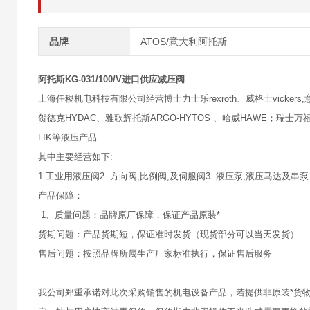
品牌
ATOS/意大利阿托斯
阿托斯KG-031/100/V进口供应减压阀
上海任稷机电科技有限公司经营博士力士乐rexroth、威格士vickers,意大
贺德克HYDAC、雅歌辉托斯ARGO-HYTOS 、哈威HAWE；瑞士万福乐
LIK等液压产品.
其中主要经营如下:
1.工业用液压阀2. 方向阀,比例阀,及伺服阀3. 液压泵,液压马达及串泵
产品保障：
1、质量问题：品牌原厂保障，保证产品原装*
货期问题：产品货期短，保证准时发货（现货部分可以当天发货）
售后问题：按照品牌所属生产厂家标准执行，保证售后服务
我公司郑重承诺对此次采购销售的机电设备产品，若提供非原装*货