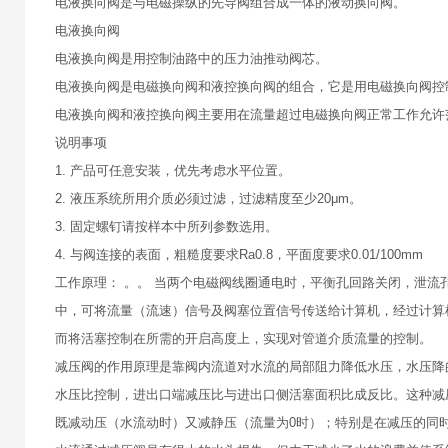
电液换向阀是与电磁操纵的先导阀组合成一体的液动换向阀。
电液换向阀
电液换向阀是用控制油路中的压力油推动阀芯。
电液换向阀是电磁换向阀和液控换向阀的组合，它是用电磁换向阀控
电液换向阀和液控换向阀主要用在流量超过电磁换向阀正常工作允许
说明事项
1. 产品可任意安装，优先考虑水平位置。
2. 液压系统所用介质必须过滤，过滤精度至少20μm。
3. 固定螺钉请按样本中所列参数选用。
4. 与阀连接的表面，粗糙度要求Ra0.8，平面度要求0.01/100mm
工作原理： 。。 当两个电磁阀线圈通电时，平衡孔回路关闭，泄
中，可将流量（流速）信号及阀塞位置信号传送给计算机，经过计算
而将活塞控制在所需的开启高度上，实现对管道介质流量的控制。
减压阀的作用原理是靠阀内流道对水流的局部阻力降低水压，水压降
水压比控制，进出口端减压比与进出口侧活塞面积比成反比。这种减
既减动压（水流动时）又减静压（流量为0时）；特别是在减压的同