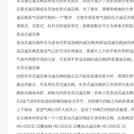
水流通过减压阀虽有很大的水头损失，但由于减少了水的浪费并使系
活塞式减压阀或先导波纹管式减压阀。为了操作、调整和维修的方便
减压阀是气动调节阀的一个*配件，主要作用是将气源的压力减压并
薄膜式、活塞式、杠杆式和波纹管式；按阀座数目可分为单座式和双
直动式减压阀
直动式减压阀所示为直动式带溢流阀的减压阀(简称溢流减压阀)的结
溢流减压阀是靠进气口的节流作用减压，靠膜片上力的平衡作用和溢
气体对周围环境的污染，可采用不带溢流阀的减压阀(即普通减压阀)
先导式减压阀
内部先导式减压阀当减压阀的输出压力较高或通径较大时，用调压弹
服这些缺点，可采用先导式减压阀。先导式减压阀的工作原理与直动
阀装在阀体内部，则称为内部先导式减压阀；若将小型直动式减压阀
孔9及气室B所组成的喷嘴挡板放大环节。当喷嘴与挡板之间的距离发
上下移动，使进气阀口8开大或关小、提高了对阀芯控制的灵敏度，
在主阀体外部还有一个小型直动式减压阀由它来控制主阀。此类阀适于
HG-033/32 23叠加阀 HG-033/32 23叠加式减压阀 HG-033/32 23