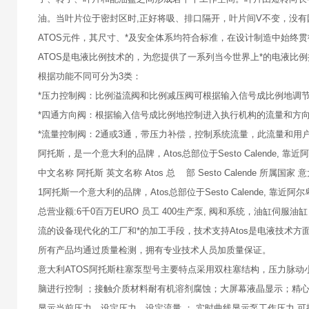
油。当叶片位于密封区时,正好将吸、排口隔开，叶片间V不变，没
ATOS元件，其尺寸、*及安全体系均符合标准，在设计制造中始终
ATOS是电液比例技术的，为您提供了一系列当今世界上*的电液比
根据功能不同可分为3类：
*压力控制阀：比例溢流阀和比例减压阀可根据输入信号成比例地调
*四通方向阀：根据输入信号成比例地控制进入执行机构的流量和方
*流量控制阀：2通或3通，带压力补偿，控制系统流量，此流量和用
阿托斯，是一个意大利的品牌，Atos总部位于Sesto Calende, 靠
中文名称 阿托斯 英文名称 Atos 总 部 Sesto Calende 所属国家 
1阿托斯一个意大利的品牌，Atos总部位于Sesto Calende, 靠近
总营业额:6千0百万EURO 员工 400生产泵, 阀和系统，油缸伺服
流的设备现代化的工厂和*的加工手段，技术支持Atos是电液技术方
所有产品均通过质量检测，拥有专业技术人员加质量保证。
意大利ATOS阿托斯柱塞泵型号主要特点采用双柱塞结构，压力脉动小
脑进行控制 ；接触介质材料耐有机溶剂腐蚀；大屏幕液晶显示；精心
显示当前压力、设定压力、设定流量 ； 实时曲线显示泵工作压力 可