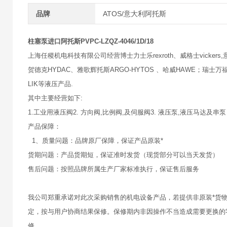
品牌
ATOS/意大利阿托斯
柱塞泵进口阿托斯PVPC-LZQZ-4046/1D/18
上海任稷机电科技有限公司经营博士力士乐rexroth、威格士vickers,意大
贺德克HYDAC、雅歌辉托斯ARGO-HYTOS 、哈威HAWE；瑞士万福乐
LIK等液压产品.
其中主要经营如下:
1.工业用液压阀2. 方向阀,比例阀,及伺服阀3. 液压泵,液压马达及串泵
产品保障：
1、质量问题：品牌原厂保障，保证产品原装*
货期问题：产品货期短，保证准时发货（现货部分可以当天发货）
售后问题：按照品牌所属生产厂家标准执行，保证售后服务
我公司郑重承诺对此次采购销售的机电设备产品，若提供非原装*货
定，按与用户协商结果保修。保修期内非因操作不当造成需要更换的
修。