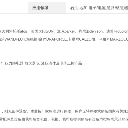
应用领域
石油,地矿,电子/电池,道路/轨道/
利阿托斯atos、美国太阳SUN、派克parker、丹尼逊denison、迪普马duplom
WANDFLUH,海德福斯HYDRAFORCE,卡桑尼CALZONI、马祖奇MARZOCC
 4. 压力继电器,放大器 5. 液压流体及电子工控产品
物，则无条件退货。质量按厂家标准进行保修，用户无特殊要求的按国家有关规
零配件及设备由我司负责包修、包换。我司所提供的所有设备均按标书承诺的