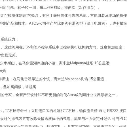
有困油问题。转子转一周，每工作V都吸、排两次（双作用泵）。
贯彻了“模块化制造”的概念，有利于获得简化可靠的系统，方便组装及现场的操
例控制产品和技术。ATOS公司生产的比例阀有滑阀型（源于电磁阀），也有插
节系统压力；
向。这些阀用在开环和闭环控制系统中以控制执行机构的方向、速度和加速度；
户负载无关。
近阿尔卑斯山，在马焦雷湖岸边的小镇，离米兰Malpensa机场 15公里远.
意大利
阿尔卑斯山，在马焦雷湖岸边的小镇，离米兰Malpensa机场 15公里远.
油缸，叠加阀阀板，常规阀
面的专家，全新产品设计和不断更新的利使Atos成为同行业世界领者之一，
，宝石球寿命长；采用进口宝石柱塞和宝石球，确保流量精.通过 RS232 接
设计的排气装置有效除去输送液体中的气泡。流量与压力设定可记忆 可与PLC
按两种方式设定流量和压力，快捷实用 ； 具有定时功能，方便设定泵的工作时