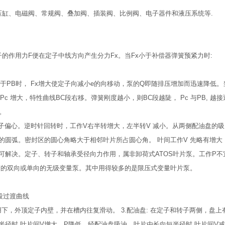
液压缸、电磁阀、常规阀、叠加阀、插装阀、比例阀、电子器件和液压系统等.
子的作用力F便在定子中线方向产生分力Fx。当Fx小于补偿器弹簧预紧力时:
于PB时， Fx增大使定子向减小e的向移动，泵的Q即随排压增加而迅速降低。当
 Pc 增大，特性曲线BC段右移。弹簧刚度越小，则BC段越陡， Pc 与PB, 越
。
定子偏心。逆时针回转时，工作V右半转增大，左半转V 减小。从两侧配油盘的
的圆弧。密封区的圆心角略大于相邻叶片所占圆心角。 叶间工作V 先略有增大
可解决。定子、转子和轴承受径向力作用，属非卸荷式ATOS叶片泵。工作P不
变的双向或单向的无级变量泵。其中用得较多的是限压式变量叶片泵。
四段过渡曲线
用下，外顶定子内壁，并在槽内往复滑动。 3.配油盘: 在定子和转子两侧，盘
径时,叶片间V增大，P降低，经配油盘吸油。叶片由长向短半径时,叶片间V