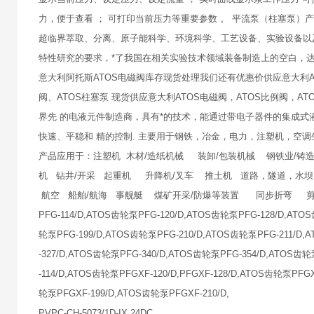
力，便于查看 ； 可打印当前压力等重要参数 。 平流泵（柱塞泵
超临界萃取、分离、原子能科学、环境科学、工艺设备、实验设备以
特性研究的要求，*了我国在相关实验技术领域装备制造上的空白，达
意大利阿托斯ATOS电磁阀库存现货处理我们还有优惠价供应意大利ATO
阀、ATOS柱塞泵 现货供应意大利ATOS电磁阀，ATOS比例阀，AT
界先 的电液元件制造商，具有*的技术，能通过带电子器件的集成式
快速、平稳和 精的控制. 主要用于钢铁，冶金，电力，注塑机，空调
产品应用于：注塑机 木材/造纸机械 装卸/包装机械 钢铁业/铸造
机 钻井/开采 起重机 升降机/叉车 推土机 道路，隧道，水
航空 船舶/航海 事舰艇 煤矿开采/防爆等装置 同步折弯 剪床
PFG-114/D,ATOS齿轮泵PFG-120/D,ATOS齿轮泵PFG-128/D,ATO
轮泵PFG-199/D,ATOS齿轮泵PFG-210/D,ATOS齿轮泵PFG-211/D
-327/D,ATOS齿轮泵PFG-340/D,ATOS齿轮泵PFG-354/D,ATOS齿轮
-114/D,ATOS齿轮泵PFGXF-120/D,PFGXF-128/D,ATOS齿轮泵PF
轮泵PFGXF-199/D,ATOS齿轮泵PFGXF-210/D,
PVPC-CH-5073/1D-IX 24DC