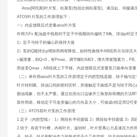
Atos(阿托斯)叶片泵、柱塞泵(包括比例柱塞泵)、液压缸、伺服
ATOS叶片泵的工作原理如下：
一）内反馈限压式变量atos叶片泵
作用力Fx 配油盘中线相对于定子中线顺转向偏转了θ角。排油p对定
1）定子与转子的偏心距保持大值
2）泵的Q随排出p增加而稍有降低，如特性曲线中AB段所示当排压大
=漏泄量，则Q=0，有Pmax。调节螺钉6和3，增大弹簧预紧力，PB,
而改变Qmax，AB段就上下平移。内反馈限压式变量泵只能单向变量
（二）单作用atos叶片泵的工作原理定子内腔型线是圆，转子轴与
叶片转到吸、排油口间的密封区时，所接触定子曲线不是与转子同心
困油现象，但不太严重。通过在排出口边缘开三角形卸荷槽的方法即
双作用差。移动定子可改变偏心的方向及大小，可做成n恒定而Q可
（三）ATOS双叶片泵的工作原理
1.定子（内腔型线）: 1）两段长半径圆弧 2）两段短半径圆弧 3）
2.转子: 有若干叶槽，内有叶片。旋转时，叶片受离心力及液压力作
子、转子、叶片和配油盘之间形成若干个工作空间。叶片由短转向长半