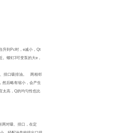
升到Pc时，e减小，Qt
接近。螺钉3可变泵的大e，
吸、排口吸排油。 两相邻
，然后略有缩小，会产生
宜太高，Q的均匀性也比
上有两对吸、排口，在定
减小，经配油盘的排出口排