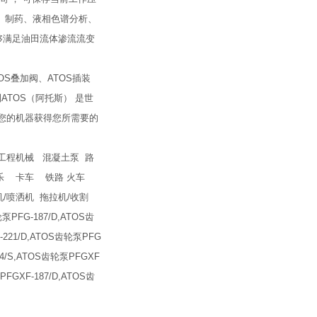
、制药、液相色谱分析、
够满足油田流体渗流流变
OS叠加阀、ATOS插装
ATOS（阿托斯） 是世
使您的机器获得您所需要的
工程机械 混凝土泵 路
乐 卡车 铁路 火车
/喷洒机 拖拉机/收割
泵PFG-187/D,ATOS齿
-221/D,ATOS齿轮泵PFG
354/S,ATOS齿轮泵PFGXF
PFGXF-187/D,ATOS齿