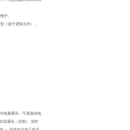
作维护。
装型（源于逻辑元件），
口与电脑通讯，可直接由电
实现通讯（定制） 实时
间 ； 可保存当前工作压