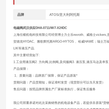
品牌
ATOS/意大利阿托斯
电磁阀武汉供应DHA-0711/M/7-X24DC
上海任稷机电科技有限公司经营博士力士乐rexroth、威格士vickers,意大
贺德克HYDAC、雅歌辉托斯ARGO-HYTOS 、哈威HAWE；瑞士万福乐
LIK等液压产品.
其中主要经营如下:
1.工业用液压阀2. 方向阀,比例阀,及伺服阀3. 液压泵,液压马达及串泵
产品保障：
1、质量问题：品牌原厂保障，保证产品原装*
货期问题：产品货期短，保证准时发货（现货部分可以当天发货）
售后问题：按照品牌所属生产厂家标准执行，保证售后服务
我公司郑重承诺对此次采购销售的机电设备产品，若提供非原装*货