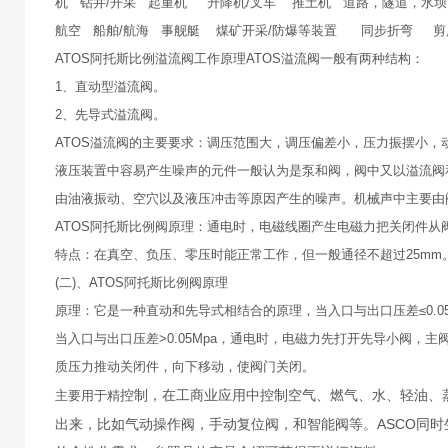
机 钻井/开采 起重机 升降机/叉车 推土机 道路，隧道，水
航空 船舶/航海 事舰艇 煤矿开采/防爆等装置 同步折弯 剪床
ATOS阿托斯比例溢流阀工作原理ATOS溢流阀一般有两种结构：
1、直动型溢流阀。
2、先导式溢流阀。
ATOS溢流阀的主要要求：调压范围大，调压偏差小，压力振摆小
液压装置中容易产生噪声的元件一般认为是泵和阀，阀中又以溢流阀
由油液振动、空穴以及液压冲击等原因产生的噪声。机械声中主要由
ATOS阿托斯比例阀原理：通电时，电磁线圈产生电磁力把关闭件
特点：在真空、负压、零压时能正常工作，但一般通径不超过25mm
(二)、ATOS阿托斯比例阀原理
原理：它是一种直动和先导式相结合的原理，当入口与出口压差≤0.
当入口与出口压差>0.05Mpa，通电时，电磁力先打开先导小阀
质压力推动关闭件，向下移动，使阀门关闭。
控制，在工商业应用中控制空气、燃气、水、轻油、
主要用于精
出来，比如气动操作阀，手动复位阀，和智能阀等。ASCO同