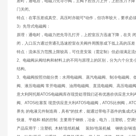
差时，通电后，电磁力先导小阀，主阀下腔压力上升，上腔压力下降
门关闭。
特点：在零压差或真空、高压时亦能可*动作，但功率较大，要求必
3）先导式电磁阀：
原理：通电时，电磁力把先导孔打开，上腔室压力迅速下降，在关 
闭，入口压力通过旁通孔迅速腔室在关阀件周围形成下低上高的压差
特点：流体压力范围上限较高，可任意安装（需定制）但必须满足流
2、电磁阀从阀结构和材料上的不同与原理上的区别，分为六个分支
结构。
3、电磁阀按照功能分类：水用电磁阀、蒸汽电磁阀、制冷电磁阀、
阀、液压电磁阀 常开电磁阀、油用电磁阀、直流电磁阀、高压电磁
意大利阿托斯ATOS电磁阀库存现货处理我们还有优惠价供应意大利ATO
阀、ATOS柱塞泵 现货供应意大利ATOS电磁阀，ATOS比例阀，AT
界先 的电液元件制造商，具有*的技术，能通过带电子器件的集成式
快速、平稳和 精的控制. 主要用于钢铁，冶金，电力，注塑机，空调
产品应用于：注塑机 木材/造纸机械 装卸/包装机械 钢铁业/铸造