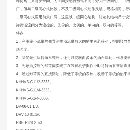
卸荷阀（又是安全阀）的主阀按配合形式不同可分为三级同心、二级
广，但与二级同心式比较，不及二级同心式动作灵敏，规格相同，行
二级同心式应用前景广阔，这里以二级同心结构，讨论其结构尺寸设
卸荷溢流阀分为液控的、先导的、比例的、单向的、双向的等等。
特点
1．利用较小流量的先导油推动流量放大阀的主阀芯移动，控制转向
动强度。
2．除优先供应转向系统外，还可以使转向多余的油合流到工作系统
3．先导油控制的卸荷阀实现了在装载机铲掘作业时将转向泵来油直
4．通过卸荷阀的直接回油，降低了系统的发热，改善了系统的热平
KHNVS-G11/2-3333、
KHNVS-G11/4-3333、
KHNVS-G1/4-3333、
DV-08-01.1/0、
DRV-10-01.1/0、
RBE-R3/8-X-50、