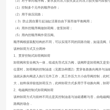
（3）对于单向顺序阀，要求反向压力损失及正向压力损失值均应较小
（1）控制多个元件的顺序动作；
（2）用于保压回路；
（ 3）防止因自重引起油缸活塞自由下落而做平衡阀用；
（4）用外控顺序阀做卸荷阀，使泵卸荷；
（5）用内控顺序阀作背压阀。
顺序阀根据装配结构的不同，可以实现不同的回路功能，如溢流阀、
该种卸荷方式又分两种
1、贯穿控制式卸荷阀卸荷
卸荷阀和安全阀为一体，组成先导式压力阀，该阀即是卸荷阀又是安
位置时，卸荷阀的控制油道（见图1b和图2）贯穿各路换向阀并与
油就从换向阀进入执行元件工作，其工作压力大小由导阀控制．此时
大，始终保持较低卸荷压力，此种卸荷方式多用于手动换向阀，卸荷
2、电磁阀控制式卸荷阀卸荷
该种卸荷方式与前种不同点是其控制油道与油箱通断与否，由电磁阀
路阀的场合．