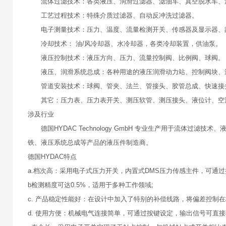
流体过滤技术：各类液压、润滑过滤器、滤油车、真空脱水车、
工艺过程技术：特殊介质过滤器、自动反冲洗过滤器。
电子测量技术：压力、温度、流量检测开关、传感器及显示器、
冷却技术： 油/风冷却器、水冷却器，各类冷却装置，供油泵。
液压控制技术：液压方向、压力、流量控制阀、比例阀、球阀
液压、润滑系统总成：各种用途的液压润滑动力站、控制阀块、
管道安装技术：球阀、管夹、法兰、管接头、胶管总成、快速接
其它：压力表、压力表开关、测压软管、测压接头、液位计、空
涉及行业
德国HYDAC Technology GmbH 专业生产用于流体过
铁、液压系统总成等产品的液压件制造商。
德国HYDAC特点
a.档次高：采用电子式压力开关，内置式DMS压力传感主件，可通
b检测精度可达0.5%，适用于多种工作领域;
c. 产品稳定性能好：在设计中加入了特别的补偿线路，将偏差控制
d. 使用方便：机械电气连接简单，可通过按键设定，输出信号可直接输