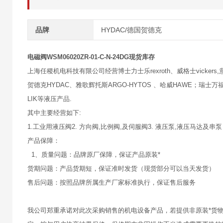
品牌
HYDAC/德国贺德克
电磁阀WSM06020ZR-01-C-N-24DG现货库存
上海任稷机电科技有限公司经营博士力士乐rexroth、威格士vickers,意大
贺德克HYDAC、雅歌辉托斯ARGO-HYTOS 、哈威HAWE；瑞士万福乐
LIK等液压产品.
其中主要经营如下:
1.工业用液压阀2. 方向阀,比例阀,及伺服阀3. 液压泵,液压马达及串泵
产品保障：
1、质量问题：品牌原厂保障，保证产品原装*
货期问题：产品货期短，保证准时发货（现货部分可以当天发货）
售后问题：按照品牌所属生产厂家标准执行，保证售后服务
我公司郑重承诺对此次采购销售的机电设备产品，若提供非原装*货