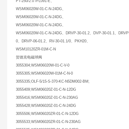
PT-250/2.0 /FL091-E、
WSM06020W-01-C-N-24DG、
WSM06020W-01-C-N-24DG、
WSM06020W-01-C-N-24DG、
WSM06020W-01-C-N-24DG、DRVP-30-01.2、DVP-30-01.1、DRVP-30
0、DRVP-06-01.2、RV-30-01.1/0、PKH20、
WSM10120ZR-01M-C-N
贺德克电磁球阀
3055304;WSM06020W-01-C-V-0
3055305;WSM06020W-01M-C-N-0
3055335;OLF-5/15-S-370-KC-N5DM002-BM;
3055409;WSM06020Z-01-C-N-12DG
3055416;WSM06020Z-01-C-N-230AG
3055428;WSM06020Z-01-C-N-24DG
3055506;WSM06020ZR-01-C-N-12DG
3055533;WSM06020ZR-01-C-N-230AG