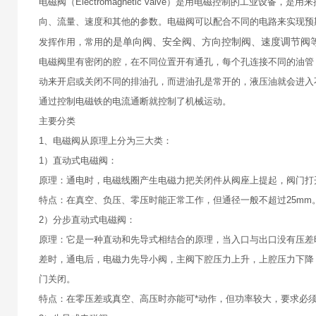
电磁阀（Electromagnetic valve）是用电磁控制的工
向、流量、速度和其他的参数。电磁阀可以配合不同的电路来实现预
的是单向阀、安全阀、方向控制阀、速度调节阀
发挥作用，常用
电磁阀里有密闭的腔，在不同位置开有通孔，每个孔连接不同的油管
动来开启或关闭不同的排油孔，而进油孔是常开的，液压油就会进入
通过控制电磁铁的电流通断就控制了机械运动。
主要分类
1、电磁阀从原理上分为三大类：
1）直动式电磁阀：
原理：通电时，电磁线圈产生电磁力把关闭件从阀座上提起，阀门打
特点：在真空、负压、零压时能正常工作，但通径一般不超过25mm
2）分步直动式电磁阀：
原理：它是一种直动和先导式相结合的原理，当入口与出口没有压差
差时，通电后，电磁力先导小阀，主阀下腔压力上升，上腔压力下降
门关闭。
特点：在零压差或真空、高压时亦能可*动作，但功率较大，要求必