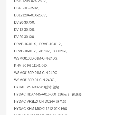
DB10120A-02X-250V、
DB4E-012-350V、
DB12120A-01X-250V、
DV-20-30.X/0、
DV-12-30.X/0、
DV-20-30.X/0、
DRVP-16-01.X、DRVP-16-01.2、
DRVP-10-01.2、915142、3000249、
WSM08130D-01M-C-N-24DG、
KHM-50-F6-11141-06X、
WSM08130D-01M-C-N-24DG、
WSM08130D-01-C-N-24DG、
HYDAC VST-332WD丝堵 丝堵
HYDAC HDA4445-A016-000（16bar） 传感器
HYDAC VR2LZ/-CN DC24V 继电器
HYDAC KHM-M60*2-1212-02X 球阀