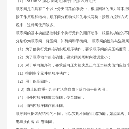
（7）ISO 4572 滤芯-测定过滤特性的多次通过法
顺序阀是在具有二个以上分支回路的系统中，根据回路的压力等来控
按工作原理和结构，顺序阀分直动式和先导式两类；按压力控制方式
说来，这种阀使用较多。
顺序阀的基本功能是控制多个执行元件的顺序动作，根据其功能的不
分别称为顺序阀、背压阀、卸荷阀和平衡阀。 顺序阀的性能与溢流
（1）为了使执行元件准确实现顺序动作，要求顺序阀的调压精度高
（2）为了顺序动作的准确性，要求阀关闭时内泄漏量小；
（3）对于单向顺序阀，要求反向压力损失及正向压力损失值均应较小
（1）控制多个元件的顺序动作；
（2）用于保压回路；
（ 3）防止因自重引起油缸活塞自由下落而做平衡阀用；
（4）用外控顺序阀做卸荷阀，使泵卸荷；
（5）用内控顺序阀作背压阀。
顺序阀根据装配结构的不同，可以实现不同的回路功能，如溢流阀、
电磁换向阀 即 电磁阀 。