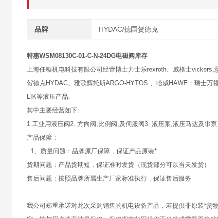
品牌
HYDAC/德国贺德克
特惠WSM08130C-01-C-N-24DG电磁阀库存
上海任稷机电科技有限公司经营博士力士乐rexroth、威格士vickers,意大
贺德克HYDAC、雅歌辉托斯ARGO-HYTOS 、哈威HAWE；瑞士万福乐
LIK等液压产品.
其中主要经营如下:
1.工业用液压阀2. 方向阀,比例阀,及伺服阀3. 液压泵,液压马达及串泵
产品保障：
1、质量问题：品牌原厂保障，保证产品原装*
货期问题：产品货期短，保证准时发货（现货部分可以当天发货）
售后问题：按照品牌所属生产厂家标准执行，保证售后服务
我公司郑重承诺对此次采购销售的机电设备产品，若提供非原装*货