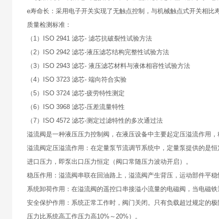
e寿命长：采用电子开关实现了无触点控制，与机械触点式开关相比寿
质量检测标准：
（1）ISO 2941 滤芯- 滤芯抗破裂性试验方法
（2）ISO 2942 滤芯-液压滤芯结构完整性试验方法
（3）ISO 2943 滤芯- 液压滤芯材料与液体相容性试验方法
（4）ISO 3723 滤芯- 端向符合实验
（5）ISO 3724 滤芯-疲劳特性测定
（6）ISO 3968 滤芯-压差流量特性
（7）ISO 4572 滤芯-测定过滤特性的多次通过法
溢流阀是一种液压压力控制阀，在液压设备中主要起定压溢流作用，
溢流阀定压溢流作用：在定量泵节流调节系统中，定量泵提供的是恒
进口压力，即泵出口压力恒定（阀口常随压力波动开启）。
稳压作用：溢流阀串联在回油路上，溢流阀产生背压，运动部件平稳
系统卸荷作用：在溢流阀的遥控口串接溢小流量的电磁阀，当电磁铁
安全保护作用：系统正常工作时，阀门关闭。只有负载超过规定的极
压力比系统高工作压力高10%～20%）。