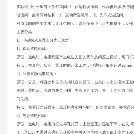
实际应用中一般有：作卸荷阀用，作远程调压阀，作高低压多级控制
溢流阀一般有两种结构：1、直动型溢流阀 。2、先导式溢流阀。
对溢流阀的主要要求：调压范围大，调压偏差小，压力振摆小，动作
主要分类
1、电磁阀从原理上分为三大类：
1）直动式电磁阀：
原理：通电时，电磁线圈产生电磁力把关闭件从阀座上提起，阀门打
特点：在真空、负压、零压时能正常工作，但通径一般不超过25mm
2）分步直动式电磁阀：
原理：它是一种直动和先导式相结合的原理，当入口与出口没有压差
差时，通电后，电磁力先导小阀，主阀下腔压力上升，上腔压力下降
门关闭。
特点：在零压差或真空、高压时亦能可*动作，但功率较大，要求必
3）先导式电磁阀：
原理：通电时，电磁力把先导孔打开，上腔室压力迅速下降，在关 
闭，入口压力通过旁通孔迅速腔室在关阀件周围形成下低上高的压差