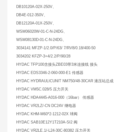
DB10120A-02X-250V、
DB4E-012-350V、
DB12120A-01X-250V、
WSM06020W-01-C-N-24DG、
WSM08130D-01-C-N-24DG、
3034141 MFZP-1/2.0/P/63/ 7/RV8/0.18/400-50
3034202 KFZP-3+4/2.2/P/90/28
HYDAC TFP100含接头ZBE03带3米连接线 接头
HYDAC EDS3346-2-060-000-E1 传感器
HYDAC HYDRAULICUNIT NM750/48-30CAR 液压站总成
HYDAC VM5C.028/5 压力开关
HYDAC HDA4445-A016-000（16bar） 传感器
HYDAC VR2LZ/-CN DC24V 继电器
HYDAC KHM-M60*2-1212-02X 球阀
HYDAC SAB10E12Y1T210A-SI2 阀
HYDAC VR2LE.1/-L24-30C-80382 压力开关