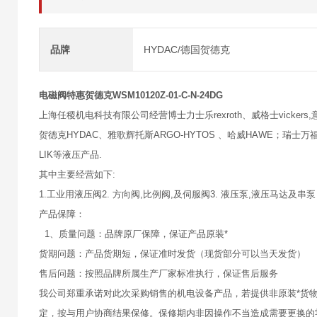
品牌
HYDAC/德国贺德克
电磁阀特惠贺德克WSM10120Z-01-C-N-24DG
上海任稷机电科技有限公司经营博士力士乐rexroth、威格士vickers,意大
贺德克HYDAC、雅歌辉托斯ARGO-HYTOS 、哈威HAWE；瑞士万福乐
LIK等液压产品.
其中主要经营如下:
1.工业用液压阀2. 方向阀,比例阀,及伺服阀3. 液压泵,液压马达及串泵
产品保障：
1、质量问题：品牌原厂保障，保证产品原装*
货期问题：产品货期短，保证准时发货（现货部分可以当天发货）
售后问题：按照品牌所属生产厂家标准执行，保证售后服务
我公司郑重承诺对此次采购销售的机电设备产品，若提供非原装*货
定，按与用户协商结果保修。保修期内非因操作不当造成需要更换的