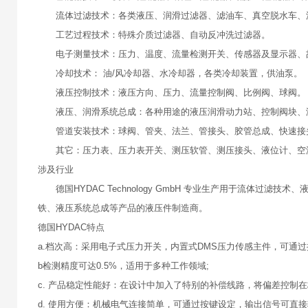
流体过滤技术：各类液压、润滑过滤器、滤油车、真空脱水车、
工艺过程技术：特殊介质过滤器、自动反冲洗过滤器。
电子测量技术：压力、温度、流量检测开关、传感器及显示器、
冷却技术： 油/风冷却器、水冷却器，各类冷却装置，供油泵。
液压控制技术：液压方向、压力、流量控制阀、比例阀、球阀
液压、润滑系统总成：各种用途的液压润滑动力站、控制阀块、
管道安装技术：球阀、管夹、法兰、管接头、胶管总成、快速接
其它：压力表、压力表开关、测压软管、测压接头、液位计、空
涉及行业
德国HYDAC Technology GmbH 专业生产用于流体过
铁、液压系统总成等产品的液压件制造商。
德国HYDAC特点
a.档次高：采用电子式压力开关，内置式DMS压力传感主件，可通
b检测精度可达0.5%，适用于多种工作领域;
c. 产品稳定性能好：在设计中加入了特别的补偿线路，将偏差控制
d. 使用方便：机械电气连接简单，可通过按键设定，输出信号可直接输