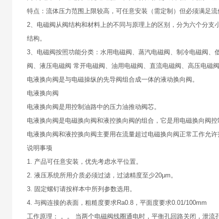
特点：流体压力范围上限较高，可任意安装（需定制）但必须满足流
2、电磁阀从阀结构和材料上的不同与原理上的区别，分为六个分支
结构。
3、电磁阀按照功能分类：水用电磁阀、蒸汽电磁阀、制冷电磁阀、
阀、液压电磁阀 常开电磁阀、油用电磁阀、直流电磁阀、高压电磁
电液换向阀是与电磁操纵的先导阀组合成一体的液动换向阀。
电液换向阀
电液换向阀是用控制油路中的压力油推动阀芯。
电液换向阀是电磁换向阀和液控换向阀的组合，它是用电磁换向阀控
电液换向阀和液控换向阀主要用在流量超过电磁换向阀正常工作允许
说明事项
1. 产品可任意安装，优先考虑水平位置。
2. 液压系统所用介质必须过滤，过滤精度至少20μm。
3. 固定螺钉请按样本中所列参数选用。
4. 与阀连接的表面，粗糙度要求Ra0.8，平面度要求0.01/100mm
工作原理： 。。 当两个电磁阀线圈通电时，平衡孔回路关闭，泄