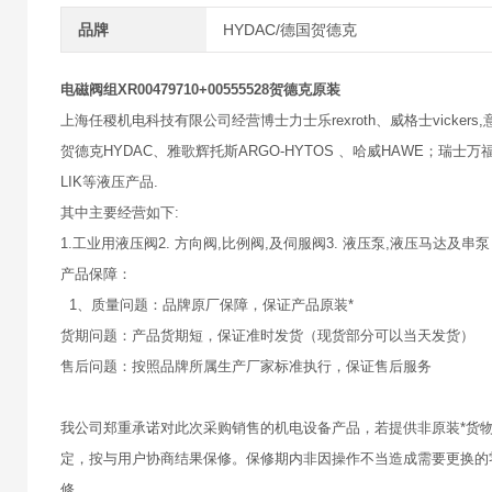
品牌
HYDAC/德国贺德克
电磁阀组XR00479710+00555528贺德克原装
上海任稷机电科技有限公司经营博士力士乐rexroth、威格士vickers,意大
贺德克HYDAC、雅歌辉托斯ARGO-HYTOS 、哈威HAWE；瑞士万福乐
LIK等液压产品.
其中主要经营如下:
1.工业用液压阀2. 方向阀,比例阀,及伺服阀3. 液压泵,液压马达及串泵
产品保障：
1、质量问题：品牌原厂保障，保证产品原装*
货期问题：产品货期短，保证准时发货（现货部分可以当天发货）
售后问题：按照品牌所属生产厂家标准执行，保证售后服务
我公司郑重承诺对此次采购销售的机电设备产品，若提供非原装*货
定，按与用户协商结果保修。保修期内非因操作不当造成需要更换的
修。