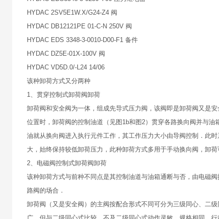
HYDAC 2SV5E1W.X/G24-Z4 阀
HYDAC DB12121PE 01-C-N 250V 阀
HYDAC EDS 3348-3-0010-D00-F1 备件
HYDAC DZ5E-01X-100V 阀
HYDAC VD5D.0/-L24 14/06
该种卸荷方式又分两种
1、贯穿控制式卸荷阀卸荷
卸荷阀和安全阀为一体，组成先导式压力阀，该阀即是卸荷阀又是安
位置时，卸荷阀的控制油道（见图1b和图2）贯穿各路换向阀并与
油就从换向阀进入执行元件工作，其工作压力大小由导阀控制．此时
大，始终保持较低卸荷压力，此种卸荷方式多用于手动换向阀，卸荷
2、电磁阀控制式卸荷阀卸荷
该种卸荷方式与前种不同点是其控制油道与油箱通断与否，由电磁阀
路阀的场合．
卸荷阀（又是安全阀）的主阀按配合形式不同可分为三级同心、二级
广，但与二级同心式比较，不及二级同心式动作灵敏，规格相同，行