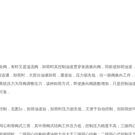
全阀，有时又是溢流阀．卸荷时其控制油道贯穿各路换向阀，同前述卸荷油道
油箱连通．卸荷时，大部分油液卸荷，通道短，压力损失低．任一路阀换向工作
系统压力为导阀调整压力．该种卸荷方式，即使换向阀路数增加，只是控制油
可靠．
控制，见图1c，卸荷油道短，卸荷时压力损失低，又便于自动控制，但卸荷的
同心和滑阀式三类．其中滑阀式结构工作压力低，控制压力精度不高；三级同
程相同时，二级同心结构的通油能力远大于三级同心结构；二级同心式控制压