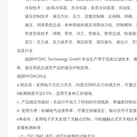
冷却技术： 油/风冷却器、水冷却器，各类冷却装置，供油泵。
液压控制技术：液压方向、压力、流量控制阀、比例阀、球阀
液压、润滑系统总成：各种用途的液压润滑动力站、控制阀块、
管道安装技术：球阀、管夹、法兰、管接头、胶管总成、快速接
其它：压力表、压力表开关、测压软管、测压接头、液位计、空
涉及行业
德国HYDAC Technology GmbH 专业生产用于流体过
铁、液压系统总成等产品的液压件制造商。
德国HYDAC特点
a.档次高：采用电子式压力开关，内置式DMS压力传感主件，可通
b检测精度可达0.5%，适用于多种工作领域;
c. 产品稳定性能好：在设计中加入了特别的补偿线路，将偏差控制
d. 使用方便：机械电气连接简单，可通过按键设定，输出信号可直接输
e寿命长：采用电子开关实现了无触点控制，与机械触点式开关相比寿
质量检测标准：
（1）ISO 2941 滤芯- 滤芯抗破裂性试验方法