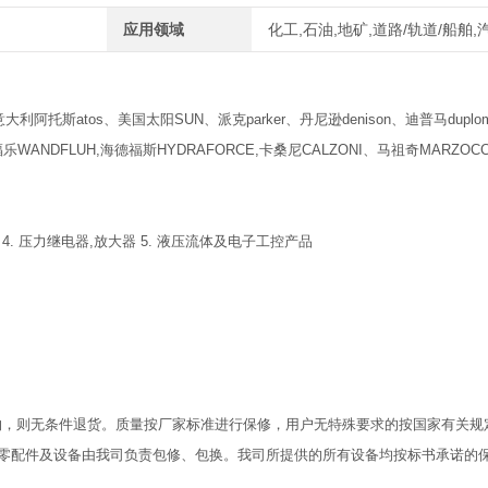
应用领域
化工,石油,地矿,道路/轨道/船舶
利阿托斯atos、美国太阳SUN、派克parker、丹尼逊denison、迪普马duplom
WANDFLUH,海德福斯HYDRAFORCE,卡桑尼CALZONI、马祖奇MARZOCC
 4. 压力继电器,放大器 5. 液压流体及电子工控产品
物，则无条件退货。质量按厂家标准进行保修，用户无特殊要求的按国家有关规
零配件及设备由我司负责包修、包换。我司所提供的所有设备均按标书承诺的