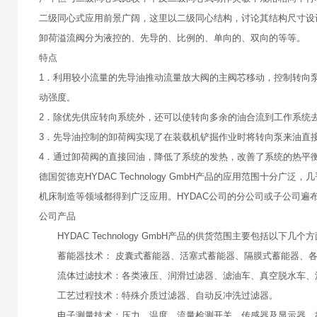
二级同心式应用前景广阔，这里以二级同心结构，讨论其结构尺寸设
卸荷溢流阀分为液控的、先导的、比例的、单向的、双向的等等。
特点
1．利用较小流量的先导油推动流量放大阀的主阀芯移动，控制转向
动强度。
2．除优先供应转向系统外，还可以使转向多余的油合流到工作系统
3．先导油控制的卸荷阀实现了在装载机铲掘作业时将转向泵来油直
4．通过卸荷阀的直接回油，降低了系统的发热，改善了系统的热平
德国贺德克HYDAC Technology GmbH产品的应用范围
机床制造等领域都得到广泛应用。HYDAC公司的分公司或子公司遍布
公司产品
HYDAC Technology GmbH产品的供货范围主要包括以下几个
蓄能器技术： 皮囊式蓄能器、活塞式蓄能器、隔膜式蓄能器、
流体过滤技术：各类液压、润滑过滤器、滤油车、真空脱水车、
工艺过程技术：特殊介质过滤器、自动反冲洗过滤器。
电子测量技术：压力、温度、流量检测开关、传感器及显示器、