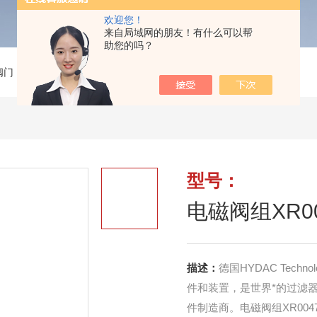
欢迎您！
来自局域网的朋友！有什么可以帮
助您的吗？
阀门
>
电磁阀组XR00479710+00555528贺德克原装
型号：
电磁阀组XR00
描述：
德国HYDAC Tec
件和装置，是世界*的过滤
件制造商。电磁阀组XR00479