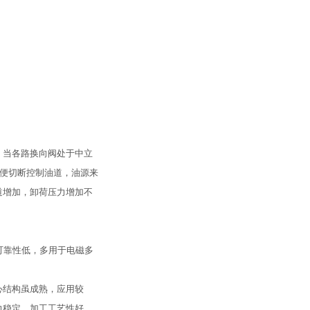
．当各路换向阀处于中立
，便切断控制油道，油源来
道增加，卸荷压力增加不
可靠性低，多用于电磁多
心结构虽成熟，应用较
力稳定，加工工艺性好，