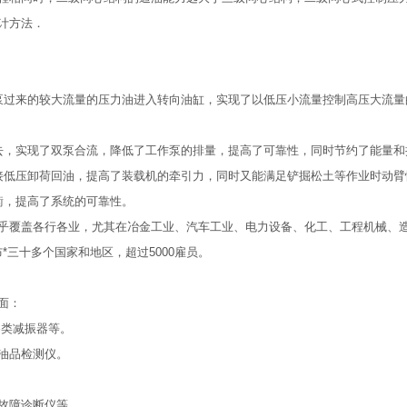
计方法．
泵过来的较大流量的压力油进入转向油缸，实现了以低压小流量控制高压大流量
去，实现了双泵合流，降低了工作泵的排量，提高了可靠性，同时节约了能量和
接低压卸荷回油，提高了装载机的牵引力，同时又能满足铲掘松土等作业时动臂
衡，提高了系统的可靠性。
十分广泛，几乎覆盖各行各业，尤其在冶金工业、汽车工业、电力设备、化工、工程机械
*三十多个国家和地区，超过5000雇员。
方面：
各类减振器等。
油品检测仪。
故障诊断仪等。