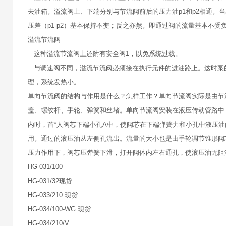
去油箱。溢流阀上、下端分别与节流阀前后的压力油p1和p2相通。
压差（p1-p2）基本保持不变；反之亦然。即通过阀的流量基本不受
溢流节流阀
这种溢流节流阀上还附有安全阀1，以免系统过载。
与调速阀不同，溢流节流阀必须接在执行元件的进油路上。这时泵的
理，系统发热小。
单向节流阀的结构与作用是什么？怎样工作？单向节流阀实际是由节
盖、螺纹杆、手轮、弹簧和丝堵。单向节流阀安装在液压传动管路中
内时，首*人阀芯下端小孔A中，使阀芯在下端弹簧力和小孔中液压
用。通过的液压油从左侧孔流出。流量的大小也是由手轮调节锥形阀
压力作用下，阀芯压弹簧下滑，打开阀体内左右通孔，使液压油无阻
HG-031/100
HG-031/32现货
HG-033/210 现货
HG-034/100-WG 现货
HG-034/210/V