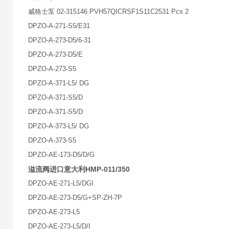
威格士泵 02-315146 PVH57QICRSF1S11C2531 Pcs 2
DPZO-A-271-S5/E31
DPZO-A-273-D5/6-31
DPZO-A-273-D5/E
DPZO-A-273-S5
DPZO-A-371-L5/ DG
DPZO-A-371-S5/D
DPZO-A-371-S5/D
DPZO-A-373-L5/ DG
DPZO-A-373-S5
DPZO-AE-173-D5/D/G
溢流阀进口意大利HMP-011/350
DPZO-AE-271-L5/DGI
DPZO-AE-273-D5/G+SP-ZH-7P
DPZO-AE-273-L5
DPZO-AE-273-L5/D/I