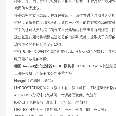
标准。这开启了我们的过滤技术的技术优势，不管是哪个原始设
候提供专家建议。
提高效率的旋风效应：在旋风效应下，流体在进入过滤器外壳时
这样，油就包围了滤芯表面，并以一种向下的螺旋式流动模式分
下来的螺旋式流动模式确保了重污染颗粒被带出并远离滤芯，防
这些较重的颗粒将积聚在过滤器的内部和底部，这取决于实际的流
滤芯更换的时间延长了7-10％。
带有PURE POWER的滤芯现在可以吸收多达50％的颗粒
电充电和放电的风险。
德国Hengst篮式过滤器16FKE原装
带有PURE POWER的过滤
上海任稷机电科技有限公司主营产品：
Hengst（过滤器、滤芯）
HYPROSTATIK海浮乐（静压主轴、静压丝杆、 PM流量控制器
AVENTICS安沃驰（气动阀、气源处理联件、气缸等）
KRACHT克拉赫特 (流量计、齿轮泵、溢流阀）
REXROTH力士乐（导轨滑块、液压元件泵、阀、放大器）