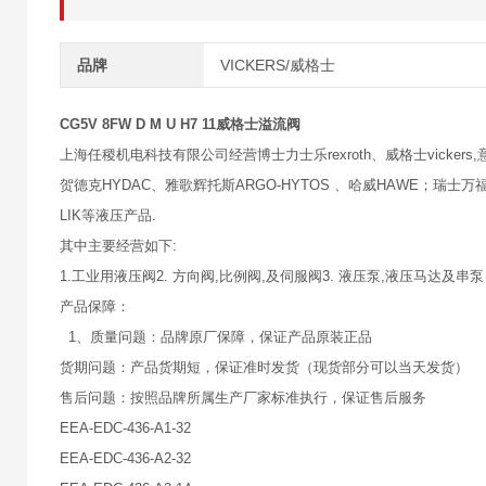
品牌
VICKERS/威格士
CG5V 8FW D M U H7 11威格士溢流阀
上海任稷机电科技有限公司经营博士力士乐rexroth、威格士vickers,意大
贺德克HYDAC、雅歌辉托斯ARGO-HYTOS 、哈威HAWE；瑞士万福乐
LIK等液压产品.
其中主要经营如下:
1.工业用液压阀2. 方向阀,比例阀,及伺服阀3. 液压泵,液压马达及串泵
产品保障：
1、质量问题：品牌原厂保障，保证产品原装正品
货期问题：产品货期短，保证准时发货（现货部分可以当天发货）
售后问题：按照品牌所属生产厂家标准执行，保证售后服务
EEA-EDC-436-A1-32
EEA-EDC-436-A2-32