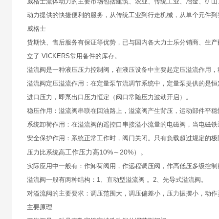
威格士流体动力的主要市场包括建筑、农业、传统工业、冶金、矿山
动力提供的快捷便利的服务，从传统工业到行走机械，从单个元件到
威格士
货期快、售后服务有保证等优势，已与国内各大力士乐分销商、生产
立了 VICKERS常用备件的库存。
溢流阀是一种液压压力控制阀，在液压设备中主要起定压溢流作用，
溢流阀定压溢流作用：在定量泵节流调节系统中，定量泵提供的是恒
进口压力，即泵出口压力恒定（阀口常随压力波动开启）。
稳压作用：溢流阀串联在回油路上，溢流阀产生背压，运动部件平稳
系统卸荷作用：在溢流阀的遥控口串接溢小流量的电磁阀，当电磁铁
安全保护作用：系统正常工作时，阀门关闭。只有负载超过规定的极
工作压力高10%～20%）。
压力比系统高
实际应用中一般有：作卸荷阀用，作远程调压阀，作高低压多级控制
溢流阀一般有两种结构：1、直动型溢流阀 。2、先导式溢流阀。
对溢流阀的主要要求：调压范围大，调压偏差小，压力振摆小，动作
主要原理