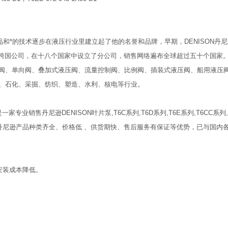
产品和*的技术逐步在液压行业里建立起了他的名誉和品牌，早期，DENISON丹
*的跨国公司，在十八个国家中设立了分公司，销售网络遍布全球超过五十个国家
阀、单向阀、叠加式液压阀、流量控制阀、比例阀、插装式液压阀、船用液压
、石化、采掘、纺织、塑造、水利、核电等行业。
销售丹尼逊DENISON叶片泵,T6C系列,T6D系列,T6E系列,T6CC系列,T6
借着丹尼逊产品种类齐全、价格低 、供货期快、售后服务有保证等优势，已与国内
安装成本降低。
。