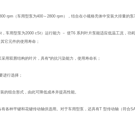
800 rpm（车用型泵为400～2800 rpm），结合在小规格壳体中安装大排量
 cSt，车用型泵为2000 cSt）运行能力 － 使T6 系列叶片泵能适应低温工况，
路中其它元件的使用寿命；
泵采用双唇结构的叶片，具有*的抗污染能力，使用寿命长；
要进行选择；
种安装的组合形式，由此可降低成本并提高性能。
形式，并配备有各种平键和花键传动轴供选用。对于车用型泵，还具有T 型传动轴（符合SA