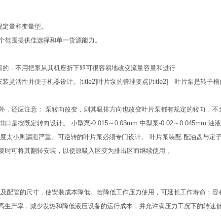
现定量和变量型。
整个范围提供佳选择和单一货源能力。
离的，不用把泵从其机座折下即可很容易地改变流量容量和进行
并便于机器设计。[title2]叶片泵的管理要点[/title2] 叶片泵是转子
外，还应注意： 泵转向改变，则其吸排方向也改变叶片泵都有规定的转向，不
定转向设计。 小型泵-0.015～0.03mm 中型泵-0.02～0.045mm 
难；粘度太小则漏泄严重。可逆转的叶片泵必须专门设计。 叶片泵装配 配油盘与定
要时可将其翻转安装，以使原吸入区变为排出区而继续使用 。
阀以及配管的尺寸，使安装成本降低。若降低工作压力使用，可延长工作寿命；容积
高生产率，减少发热和降低液压设备的运行成本，并允许满压力工况下的转速低至6