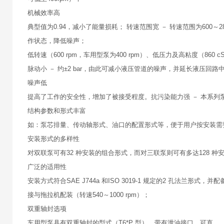
机械效率高
典型值为0.94，减小了能量损耗； 转速范围宽 － 转速范围为600～2
作状态，降低噪声；
低转速（600 rpm，车用型泵为400 rpm）、低压力及高粘度（860
脉动小 － 约±2 bar，由此可减小液压管道的噪声，并延长液压回
噪声低
提高了工作的安全性，增加了被接受程度。抗污染能力强 － 本系列
结构参数和形式丰富
如：泵芯排量、传动轴形式、油口的配置形式等，便于用户按安装需
安装形式的多样性
对双联泵可有32 种安装的组合形式，而对三联泵则可有多达128 
广泛的适用性
安装方式符合SAE J744a 和ISO 3019-1 规定的2 孔法兰
接与拖拉机配装（转速540～1000 rpm）；
双重轴封选项
车用型泵具有双重轴封的型式（T6*P 型），带有泄油接口，可直