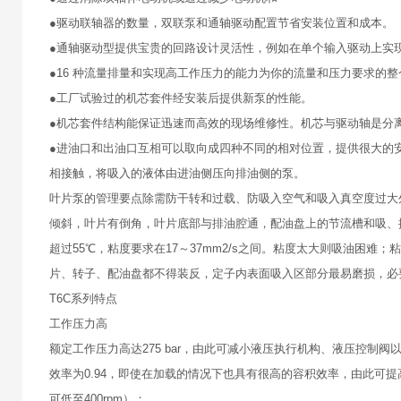
●驱动联轴器的数量，双联泵和通轴驱动配置节省安装位置和成本。
●通轴驱动型提供宝贵的回路设计灵活性，例如在单个输入驱动上实
●16 种流量排量和实现高工作压力的能力为你的流量和压力要求的
●工厂试验过的机芯套件经安装后提供新泵的性能。
●机芯套件结构能保证迅速而高效的现场维修性。机芯与驱动轴是分
●进油口和出油口互相可以取向成四种不同的相对位置，提供很大的安装灵活性
相接触，将吸入的液体由进油侧压向排油侧的泵。
叶片泵的管理要点除需防干转和过载、防吸入空气和吸入真空度过大
倾斜，叶片有倒角，叶片底部与排油腔通，配油盘上的节流槽和吸、排口是按既
超过55℃，粘度要求在17～37mm2/s之间。粘度太大则吸油困
片、转子、配油盘都不得装反，定子内表面吸入区部分最易磨损，必
T6C系列特点
工作压力高
额定工作压力高达275 bar，由此可减小液压执行机构、液压控制
效率为0.94，即使在加载的情况下也具有很高的容积效率，由此可提
可低至400rpm）；