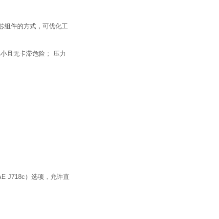
的泵芯组件的方式，可优化工
功耗小且无卡滞危险； 压力
E J718c）选项，允许直