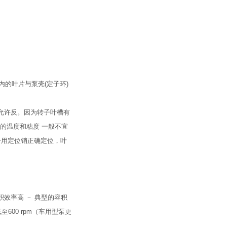
槽内的叶片与泵壳(定子环)
允许反。因为转子叶槽有
油液的温度和粘度 一般不宜
子用定位销正确定位，叶
效率高 － 典型的容积
00 rpm（车用型泵更