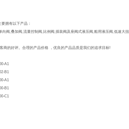
产品主要拥有以下产品：
,单向阀,叠加阀,流量控制阀,比例阀,插装阀及座阀式液压阀,船用液压阀,低速大
内外客商的好评。合理的产品价格 ，优良的产品品质是我们的追求目标!
00-A1
02-B1
00-A1
00-B1
00-C1