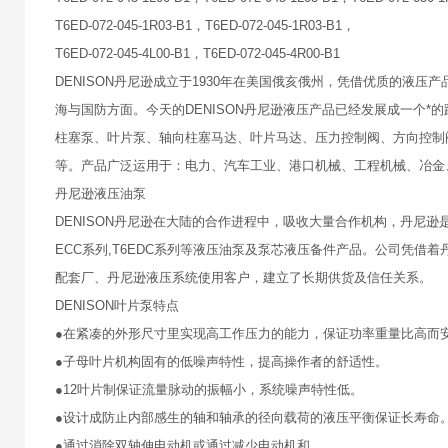
T6ED-072-045-1R03-B1，T6ED-072-045-1R03-B1，
T6ED-072-045-4L00-B1，T6ED-072-045-4R00-B1
DENISON丹尼逊成立于1930年在美国俄亥俄州，凭借优质的液压
海与国防方面。今天的DENISON丹尼逊液压产品已经发展成一个
柱塞泵、叶片泵、轴向柱塞马达、叶片马达、压力控制阀、方向控制
等。产品广泛运用于：电力、汽车工业、港口机械、工程机械、冶金
丹尼逊液压油泵
DENISON丹尼逊在大陆的合作进程中，吸收大量合作机构，丹尼逊是一家专业
ECC系列,T6EDC系列等液压油泵及泵芯液压备件产品。公司凭
配套厂、丹尼逊液压系统使用客户，建立了长期供货及信任关系。
DENISON叶片泵特点
●在紧凑的外形尺寸里实现高工作压力的能力，保证功率重量比高而
●子母叶片机构固有的低噪声特性，提高操作者的舒适性。
●12叶片制保证流量脉动的振幅小，系统噪声特性低。
●设计成防止内部感生的轴和轴承的径向载荷的液压平衡保证长寿命
●通过消除双轴伸电动机或通过减少电动机和