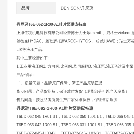
品牌
DENISON/丹尼逊
丹尼逊T6E-062-1R00-A1叶片泵供应特惠
上海任稷机电科技有限公司经营博士力士乐rexroth、威格士vickers,意大
贺德克HYDAC、雅歌辉托斯ARGO-HYTOS 、哈威HAWE；瑞士万福乐
LIK等液压产品.
其中主要经营如下:
1.工业用液压阀2. 方向阀,比例阀,及伺服阀3. 液压泵,液压马达及串泵
产品保障：
1、质量问题：品牌原厂保障，保证产品原装正品
货期问题：产品货期短，保证准时发货（现货部分可以当天发货）
售后问题：按照品牌所属生产厂家标准执行，保证售后服务
丹尼逊T6E-062-1R00-A1叶片泵供应特惠
T6ED-062-045-1R01-B1，T6ED-062-050-1L01-B1，T6ED-066-045-
T6ED-066-042-1R00-B1，T6ED-066-031-1R01-B1，T6ED-066-035-
T6ED-072-045-1L00-B1，T6ED-072-045-1L03-B1，T6ED-072-050-