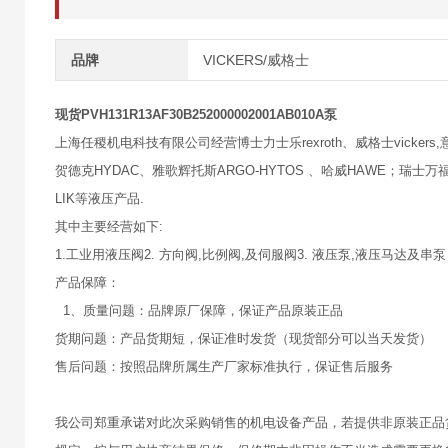
品牌
VICKERS/威格士
现货PVH131R13AF30B252000002001AB010A泵
上海任稷机电科技有限公司经营博士力士乐rexroth、威格士vickers,意大
贺德克HYDAC、雅歌辉托斯ARGO-HYTOS 、哈威HAWE；瑞士万福乐
LIK等液压产品.
其中主要经营如下:
1.工业用液压阀2. 方向阀,比例阀,及伺服阀3. 液压泵,液压马达及串泵
产品保障：
1、质量问题：品牌原厂保障，保证产品原装正品
货期问题：产品货期短，保证准时发货（现货部分可以当天发货）
售后问题：按照品牌所属生产厂家标准执行，保证售后服务
我公司郑重承诺对此次采购销售的机电设备产品，若提供非原装正品