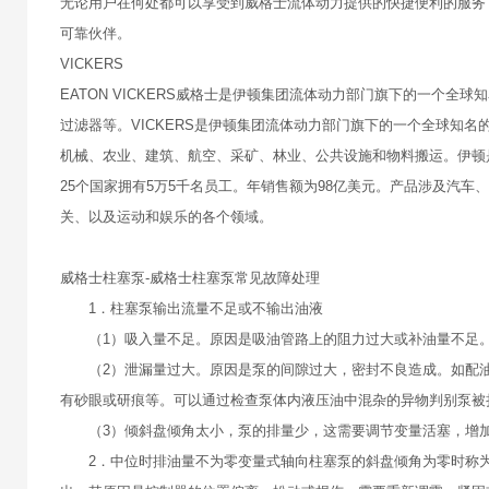
无论用户在何处都可以享受到威格士流体动力提供的快捷便利的服务
可靠伙伴。
VICKERS
EATON VICKERS威格士是伊顿集团流体动力部门旗下的一个
过滤器等。VICKERS是伊顿集团流体动力部门旗下的一个全球知
机械、农业、建筑、航空、采矿、林业、公共设施和物料搬运。伊顿
25个国家拥有5万5千名员工。年销售额为98亿美元。产品涉及汽
关、以及运动和娱乐的各个领域。
威格士柱塞泵-威格士柱塞泵常见故障处理
1．柱塞泵输出流量不足或不输出油液
（1）吸入量不足。原因是吸油管路上的阻力过大或补油量不足。
（2）泄漏量过大。原因是泵的间隙过大，密封不良造成。如配油
有砂眼或研痕等。可以通过检查泵体内液压油中混杂的异物判别泵被
（3）倾斜盘倾角太小，泵的排量少，这需要调节变量活塞，增
2．中位时排油量不为零变量式轴向柱塞泵的斜盘倾角为零时称为