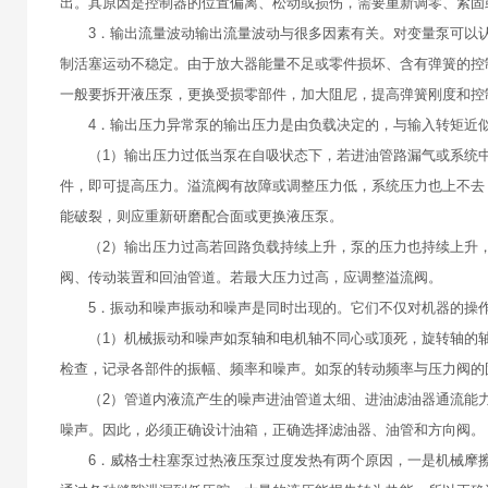
出。其原因是控制器的位置偏离、松动或损伤，需要重新调零、紧固
3．输出流量波动输出流量波动与很多因素有关。对变量泵可以认
制活塞运动不稳定。由于放大器能量不足或零件损坏、含有弹簧的控
一般要拆开液压泵，更换受损零部件，加大阻尼，提高弹簧刚度和控
4．输出压力异常泵的输出压力是由负载决定的，与输入转矩近似
（1）输出压力过低当泵在自吸状态下，若进油管路漏气或系统中
件，即可提高压力。溢流阀有故障或调整压力低，系统压力也上不去
能破裂，则应重新研磨配合面或更换液压泵。
（2）输出压力过高若回路负载持续上升，泵的压力也持续上升，
阀、传动装置和回油管道。若最大压力过高，应调整溢流阀。
5．振动和噪声振动和噪声是同时出现的。它们不仅对机器的操作
（1）机械振动和噪声如泵轴和电机轴不同心或顶死，旋转轴的轴
检查，记录各部件的振幅、频率和噪声。如泵的转动频率与压力阀的
（2）管道内液流产生的噪声进油管道太细、进油滤油器通流能力
噪声。因此，必须正确设计油箱，正确选择滤油器、油管和方向阀。
6．威格士柱塞泵过热液压泵过度发热有两个原因，一是机械摩擦