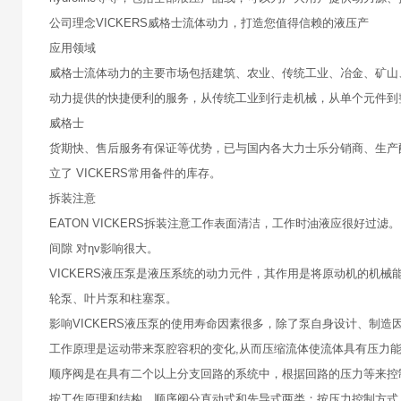
公司理念VICKERS威格士流体动力，打造您值得信赖的液压产
应用领域
威格士流体动力的主要市场包括建筑、农业、传统工业、冶金、矿山
动力提供的快捷便利的服务，从传统工业到行走机械，从单个元件到
威格士
货期快、售后服务有保证等优势，已与国内各大力士乐分销商、生产
立了 VICKERS常用备件的库存。
拆装注意
EATON VICKERS拆装注意工作表面清洁，工作时油液应很好
间隙 对ηv影响很大。
VICKERS液压泵是液压系统的动力元件，其作用是将原动机的机
轮泵、叶片泵和柱塞泵。
影响VICKERS液压泵的使用寿命因素很多，除了泵自身设计、制
工作原理是运动带来泵腔容积的变化,从而压缩流体使流体具有压力
顺序阀是在具有二个以上分支回路的系统中，根据回路的压力等来控
按工作原理和结构，顺序阀分直动式和先导式两类；按压力控制方式