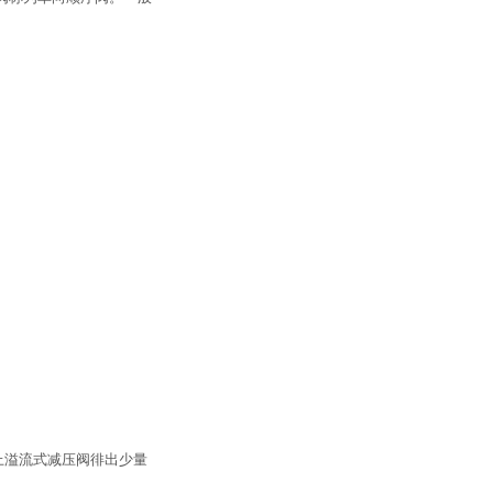
上溢流式减压阀徘出少量