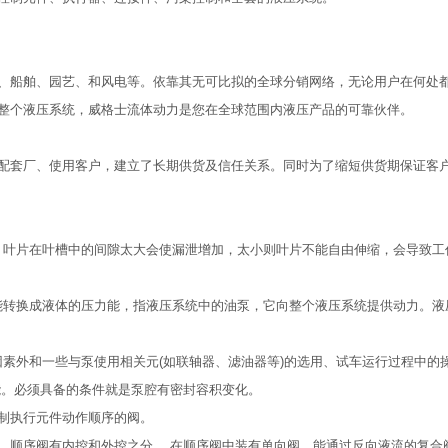
、船舶、园艺、和风电等。依靠其无可比拟的全球分销网络，无论用户在何处
整个液压系统，威格士流体动力是您在全球范围内液压产品的可靠伙伴。
配套厂、使用客户，建立了长期供货及信任关系。同时为了缩短供货期保证客
过滤。 叶片在叶槽中的间隙太大会使漏泄增加，太小则叶片不能自由伸缩，会导致工
械能转换成液体的压力能，指液压系统中的油泵，它向整个液压系统提供动力。
造因素外和一些与泵使用相关元(如联轴器、滤油器等)的选用、试车运行过程中的
能。必须具备的条件就是泵腔有密封容积变化。
制执行元件动作顺序的阀。
，顺序阀有内控和外控之分。 在顺序阀中装有单向阀，能通过反向液流的复合