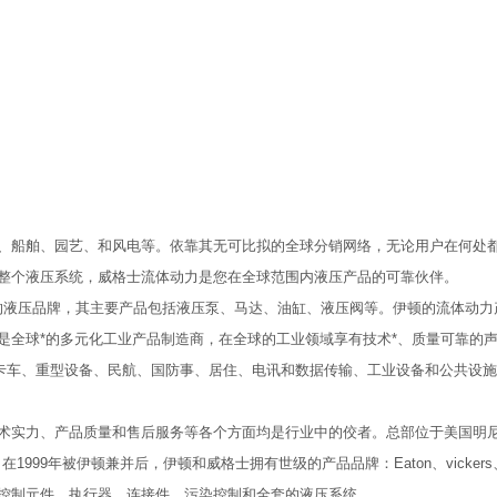
、船舶、园艺、和风电等。依靠其无可比拟的全球分销网络，无论用户在何处
整个液压系统，威格士流体动力是您在全球范围内液压产品的可靠伙伴。
名的液压品牌，其主要产品包括液压泵、马达、油缸、液压阀等。伊顿的流体动
全球*的多元化工业产品制造商，在全球的工业领域享有技术*、质量可靠的声
、卡车、重型设备、民航、国防事、居住、电讯和数据传输、工业设备和公共设
力、产品质量和售后服务等各个方面均是行业中的佼者。总部位于美国明尼达州的Ed
被伊顿兼并后，伊顿和威格士拥有世级的产品品牌：Eaton、vickers、char-
力源、控制元件、执行器、连接件、污染控制和全套的液压系统。