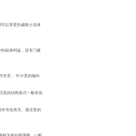
都可以享受到威格士流体
户的贴身利益，还专门建
作失常。 叶片泵的轴向
液压泵的结构形式一般有齿
操作等也有关。液压泵的
阀称为单向顺序阀。一般