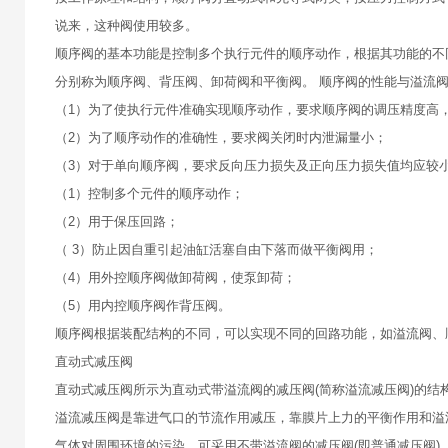
说来，这种阀使用较多。
顺序阀的基本功能是控制多个执行元件的顺序动作，根据其功能的不
分别称为顺序阀、背压阀、卸荷阀和平衡阀。 顺序阀的性能与溢流
（1）为了使执行元件准确实现顺序动作，要求顺序阀的调压精度高
（2）为了顺序动作的准确性，要求阀关闭时内泄漏量小；
（3）对于单向顺序阀，要求反向压力损失及正向压力损失值均应较小
（1）控制多个元件的顺序动作；
（2）用于保压回路；
（ 3）防止因自重引起油缸活塞自由下落而做平衡阀用；
（4）用外控顺序阀做卸荷阀，使泵卸荷；
（5）用内控顺序阀作背压阀。
顺序阀根据装配结构的不同，可以实现不同的回路功能，如溢流阀、
直动式减压阀
直动式减压阀所示为直动式带溢流阀的减压阀(简称溢流减压阀)的结
溢流减压阀是靠进气口的节流作用减压，靠膜片上力的平衡作用和溢
气体对周围环境的污染，可采用不带溢流阀的减压阀(即普通减压阀)