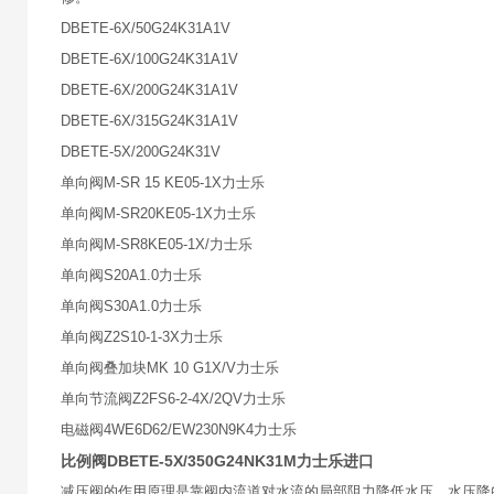
DBETE-6X/50G24K31A1V
DBETE-6X/100G24K31A1V
DBETE-6X/200G24K31A1V
DBETE-6X/315G24K31A1V
DBETE-5X/200G24K31V
单向阀M-SR 15 KE05-1X力士乐
单向阀M-SR20KE05-1X力士乐
单向阀M-SR8KE05-1X/力士乐
单向阀S20A1.0力士乐
单向阀S30A1.0力士乐
单向阀Z2S10-1-3X力士乐
单向阀叠加块MK 10 G1X/V力士乐
单向节流阀Z2FS6-2-4X/2QV力士乐
电磁阀4WE6D62/EW230N9K4力士乐
比例阀DBETE-5X/350G24NK31M力士乐进口
减压阀的作用原理是靠阀内流道对水流的局部阻力降低水压，水压降