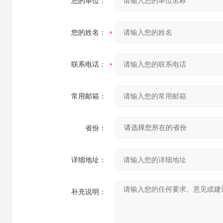
您的单位：
您的姓名：
联系电话：
常用邮箱：
省份：
详细地址：
补充说明：