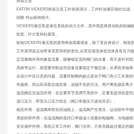
拆装注意
EATON VICKERS拆装注意工作表面清洁，工作时油液应很好
间隙 对ηv影响很大。
VICKERS液压泵是液压系统的动力元件，其作用是将原动机的机
轮泵、叶片泵和柱塞泵。
影响VICKERS液压泵的使用寿命因素很多，除了泵自身设计、制
工作原理是运动带来泵腔容积的变化,从而压缩流体使流体具有压力
定流量阀作用对象是流量，能够锁定流经阀门的水量，而不是针对阻
高效率运行，就需要控制这些设备流量固定于额定值；从系统末端来
在设计中应注意的问题，流量控制阀的缺点是在于阀门有小工作差的要
作扬程，所以应采取近端安装，远端不安的方法。用户离热源距离大
溢流阀定压溢流作用：在定量泵节流调节系统中，定量泵提供的是恒
进口压力，即泵出口压力恒定（阀口常随压力波动开启）。
稳压作用：溢流阀串联在回油路上，溢流阀产生背压，运动部件平稳
系统卸荷作用：在溢流阀的遥控口串接溢小流量的电磁阀，当电磁铁
安全保护作用：系统正常工作时，阀门关闭。只有负载超过规定的极