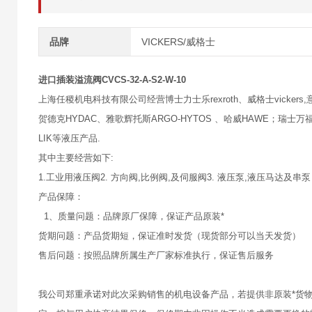
品牌
VICKERS/威格士
进口插装溢流阀CVCS-32-A-S2-W-10
上海任稷机电科技有限公司经营博士力士乐rexroth、威格士vickers,意大
贺德克HYDAC、雅歌辉托斯ARGO-HYTOS 、哈威HAWE；瑞士万福乐
LIK等液压产品.
其中主要经营如下:
1.工业用液压阀2. 方向阀,比例阀,及伺服阀3. 液压泵,液压马达及串泵
产品保障：
1、质量问题：品牌原厂保障，保证产品原装*
货期问题：产品货期短，保证准时发货（现货部分可以当天发货）
售后问题：按照品牌所属生产厂家标准执行，保证售后服务
我公司郑重承诺对此次采购销售的机电设备产品，若提供非原装*货