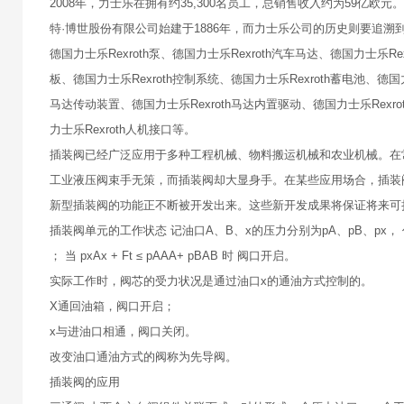
2008年，力士乐在拥有约35,300名员工，总销售收入约为59亿
特·博世股份有限公司始建于1886年，而力士乐公司的历史则要追溯到1
德国力士乐Rexroth泵、德国力士乐Rexroth汽车马达、德国力士乐Rex
板、德国力士乐Rexroth控制系统、德国力士乐Rexroth蓄电池、德国力
马达传动装置、德国力士乐Rexroth马达内置驱动、德国力士乐Rexrot
力士乐Rexroth人机接口等。
插装阀已经广泛应用于多种工程机械、物料搬运机械和农业机械。在
工业液压阀束手无策，而插装阀却大显身手。在某些应用场合，插装
新型插装阀的功能正不断被开发出来。这些新开发成果将保证将来可
插装阀单元的工作状态 记油口A、B、x的压力分别为pA、pB、px， 作用面积
； 当 pxAx + Ft ≤ pAAA+ pBAB 时 阀口开启。
实际工作时，阀芯的受力状况是通过油口x的通油方式控制的。
X通回油箱，阀口开启；
x与进油口相通，阀口关闭。
改变油口通油方式的阀称为先导阀。
插装阀的应用