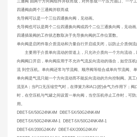
三通阀 由两个方向阀组件并联而成，对外形成一个压力油口、一个
四通阀由两个三通阀并联而成
先导阀可以是一个三位四通换向阀，见动画。
先导阀也可以是两个二位四通换向阀或四个二位三通换向阀，见动画
四通插装阀的工作状态数取决于先导换向阀的工作位置数。
单向阀是启闭件靠介质流动和力量自行开启或关闭，以防止介质倒流
主要用于介质单向流动的管道上，只允许介质向一个方向流动，以
向阀阀口开启，单向阀应用于不允许气流反向流动的场合，如空压机
流 到空压机。单向阀还常与节流阀、顺序阀等组合成单向节流阀、
单向阀是气流只能一个方向流动而不能反向流动的方向控制阀。其工
流至A；当P口无压缩空气时，在弹簧力和A口(腔)余气力作用下；
时，在空压机与气罐之间设置一单向阀，当空压机停止工作时，可防
用。
DBET-5X/50G24NK4M DBET-5X/50G24NK4M
DBET-5X/50G24NK4M-1 DBET-5X/50G24NK4M-1
DBET-6X/200G24K4V DBET-6X/200G24K4V