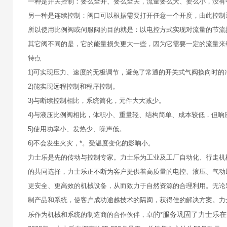
一种是开关控制：要么全开、要么全关，流量要么大、要么小，没有
另一种是连续控制：阀口可以根据需要打开任意一个开度，由此控制
所以使用比例阀或伺服阀的目的就是：以电控方式实现对流量的节流
其它阀不同的是，它的能量损失更大一些，因为它需要一定的流量来
特点
1)可实现压力、速度的无极调节，避免了常通的开关式气阀换向时的
2)能实现远程控制和程序控制。
3)与断续控制相比，系统简化，元件大大减少。
4)与液压比例阀相比，体积小、重量轻、结构简单、成本较低，但
5)使用功率小、发热少、噪声低。
6)不会发生火灾，*。受温度变化的影响小。
力士乐是先的传动与控制专家。力士乐为工业及工厂自动化、行走机
的共同选择，力士乐正不断为客户提供着高质量的电控、液压、气动
更安全、更高效的机械设备，从而致力于自然资源的合理利用。无论
制产品和系统，使客户成功逾越技术的隔阂，获得佳的解决方案。力
的*服务巩固了力士乐
乐作为机械和系统的制造商的合作伙伴，卓