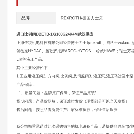
品牌
REXROTH/德国力士乐
进口比例阀DBETB-1X/180G24K4M武汉供应
上海任稷机电科技有限公司经营博士力士乐rexroth、威格士vickers,意大
贺德克HYDAC、雅歌辉托斯ARGO-HYTOS 、哈威HAWE；瑞士万福乐
LIK等液压产品.
其中主要经营如下:
1.工业用液压阀2. 方向阀,比例阀,及伺服阀3. 液压泵,液压马达及串泵
产品保障：
1、质量问题：品牌原厂保障，保证产品原装*
货期问题：产品货期短，保证准时发货（现货部分可以当天发货）
售后问题：按照品牌所属生产厂家标准执行，保证售后服务
我公司郑重承诺对此次采购销售的机电设备产品，若提供非原装*货