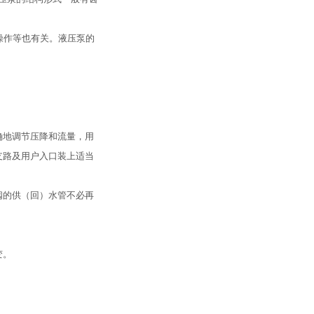
操作等也有关。液压泵的
确地调节压降和流量，用
支路及用户入口装上适当
阀的供（回）水管不必再
变。