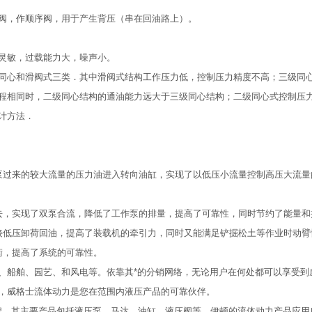
阀，作顺序阀，用于产生背压（串在回油路上）。
灵敏，过载能力大，噪声小。
同心和滑阀式三类．其中滑阀式结构工作压力低，控制压力精度不高；三级同
程相同时，二级同心结构的通油能力远大于三级同心结构；二级同心式控制压
计方法．
泵过来的较大流量的压力油进入转向油缸，实现了以低压小流量控制高压大流量
去，实现了双泵合流，降低了工作泵的排量，提高了可靠性，同时节约了能量和
接低压卸荷回油，提高了装载机的牵引力，同时又能满足铲掘松土等作业时动臂
衡，提高了系统的可靠性。
、船舶、园艺、和风电等。依靠其*的分销网络，无论用户在何处都可以享受到
，威格士流体动力是您在范围内液压产品的可靠伙伴。
品牌，其主要产品包括液压泵、马达、油缸、液压阀等。伊顿的流体动力产品应