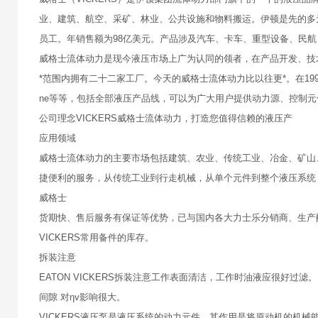
业、建筑、航空、采矿、林业、公共设施和物料搬运。伊顿是先的多元
员工。年销售额为98亿美元。产品涉及汽车、卡车、重型设备、民
威格士流体动力是现今液压市场上广为认同的领者，在产品开发、技术实
*范围内拥有二十二家工厂。今天的威格士流体动力比以往更*。在1999年被伊顿兼
ne等等，包括全部液压产品线，可以为广大用户提供动力源、控制
公司理念VICKERS威格士流体动力，打造您值得信赖的液压产
应用领域
威格士流体动力的主要市场包括建筑、农业、传统工业、冶金、矿山
捷便利的服务，从传统工业到行走机械，从单个元件到整个液压系统
威格士
货期快、售后服务有保证等优势，已与国内各大力士乐分销商、生产
VICKERS常用备件的库存。
拆装注意
EATON VICKERS拆装注意工作表面清洁，工作时油液应很好
间隙 对ηv影响很大。
VICKERS液压泵是液压系统的动力元件，其作用是将原动机的机