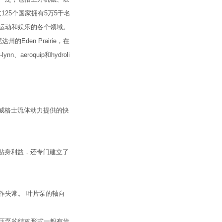
25个国家拥有5万5千名
运动和娱乐的各个领域。
en Prairie，在
eroquip和hydroli
威格士流体动力提供的快
贴身利益，还专门建立了
作失常。 叶片泵的轴向
液压泵的结构形式一般有齿