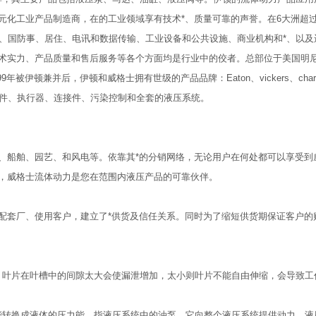
化工业产品制造商，在的工业领域享有技术*、质量可靠的声誉。在6大洲超过1
航、国防事、居住、电讯和数据传输、工业设备和公共设施、商业机构和*、以及
力、产品质量和售后服务等各个方面均是行业中的佼者。总部位于美国明尼达州的Ed
并后，伊顿和威格士拥有世级的产品品牌：Eaton、vickers、char-lynn、a
元件、执行器、连接件、污染控制和全套的液压系统。
、船舶、园艺、和风电等。依靠其*的分销网络，无论用户在何处都可以享受到
，威格士流体动力是您在范围内液压产品的可靠伙伴。
配套厂、使用客户，建立了*供货及信任关系。同时为了缩短供货期保证客户的
过滤。 叶片在叶槽中的间隙太大会使漏泄增加，太小则叶片不能自由伸缩，会导致工
械能转换成液体的压力能，指液压系统中的油泵，它向整个液压系统提供动力。