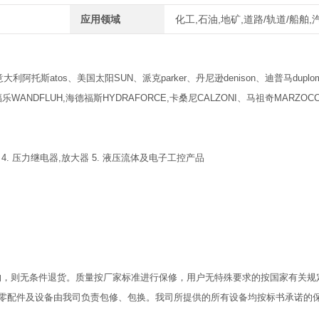
应用领域
化工,石油,地矿,道路/轨道/船舶
利阿托斯atos、美国太阳SUN、派克parker、丹尼逊denison、迪普马duplom
WANDFLUH,海德福斯HYDRAFORCE,卡桑尼CALZONI、马祖奇MARZOCC
 4. 压力继电器,放大器 5. 液压流体及电子工控产品
物，则无条件退货。质量按厂家标准进行保修，用户无特殊要求的按国家有关规
零配件及设备由我司负责包修、包换。我司所提供的所有设备均按标书承诺的