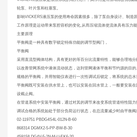
轮泵、叶片泵和柱塞泵。
影响VICKERS液压泵的使用寿命因素很多，除了泵自身设计、制
工作原理是运动带来泵腔容积的变化,从而压缩流体使流体具有压力
主要原理
平衡阀是一种具有数字锁定特殊功能的调节型阀门，
平衡阀
采用直流型阀体结构，具有更好的等百分比流量特性，能够合理地分
以改善管网系统中液体流动状态，达到管网液体平衡和节约源的目的
规格的平衡阀，并用智能仪表进行一次性调试后锁定，将系统的总水
平衡阀既可安装在供水管上，也可以安装在回水管上，一般要安装在
设截止阀。
在管道系统中安装平衡阀，通过对其的调节来改变系统管道特性阻力
调试合格的系统如处于部分负荷运行状态，在总流量减少时由平衡阀
02-119751 PBDG4S4L-012N-B-60
868314 DGMX2-5-PP-BW-B-30
459158 DG4V-5-2N-M-U-EK6-20