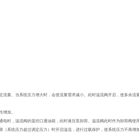
定流量。当系统压力增大时，会使流量需求减小。此时溢流阀开启，使多余流
性增加。
通电时，溢流阀的遥控口通油箱，此时液压泵卸荷。溢流阀此时作为卸荷阀使
限（系统压力超过调定压力）时开启溢流，进行过载保护，使系统压力不再增