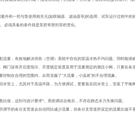
造因素外和一些与泵使用相关元(如联轴器、滤油器等)的选用、试车运行过程中的
能。必须具备的条件就是泵腔有密封容积变化。
配流量，有效地解决供热（空调）系统中存在的室温冷热不均问题。同时能准
。阀门设有开启度指示、开度锁定装置及用于流量测定的测压小阀，只要在各
量控制在合理的范围内、从而克服了“大流量，小温差”的不合理现象。
回水管上，尤其对于高温环路，为方便调试，更要装在回水管上，安装了平衡
数比值，达到与设计要求*。系统调试合格后，不存在静态水力失衡问题。
所调节的各分支管道会自动同比减少流量，但各分支管道所设定的流量比值不