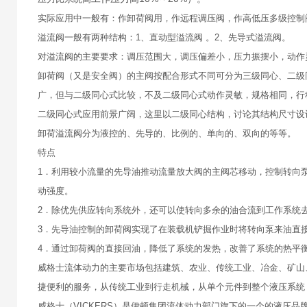
实际应用中一般有：作卸荷阀用，作远程调压阀，作高低压多级控制
溢流阀一般有两种结构：1、直动型溢流阀 。2、先导式溢流阀。
对溢流阀的主要要求：调压范围大，调压偏差小，压力振摆小，动作
卸荷阀（又是安全阀）的主阀按配合形式不同可分为三级同心、二级
广，但与二级同心式比较，不及二级同心式动作灵敏，规格相同，行
二级同心式应用前景广阔，这里以二级同心结构，讨论其结构尺寸设
卸荷溢流阀分为液控的、先导的、比例的、单向的、双向的等等。
特点
1．利用较小流量的先导油推动流量放大阀的主阀芯移动，控制转向
动强度。
2．除优先供应转向系统外，还可以使转向多余的油合流到工作系统
3．先导油控制的卸荷阀实现了在装载机铲掘作业时将转向泵来油直
4．通过卸荷阀的直接回油，降低了系统的发热，改善了系统的热平
威格士流体动力的主要市场包括建筑、农业、传统工业、冶金、矿山
捷便利的服务，从传统工业到行走机械，从单个元件到整个液压系统
威格士（VICKERS）是伊顿集团流体动力部门旗下的一个的液压