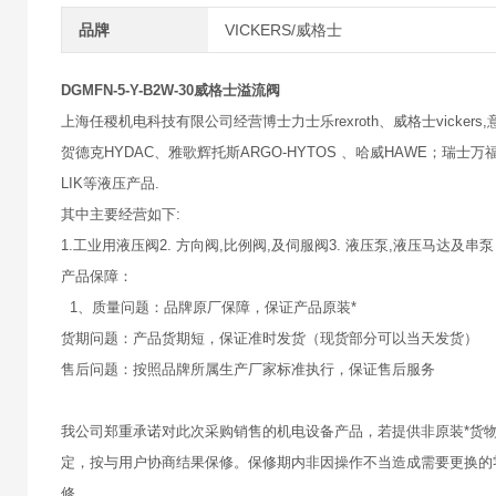
品牌
VICKERS/威格士
DGMFN-5-Y-B2W-30威格士溢流阀
上海任稷机电科技有限公司经营博士力士乐rexroth、威格士vickers,意大
贺德克HYDAC、雅歌辉托斯ARGO-HYTOS 、哈威HAWE；瑞士万福乐
LIK等液压产品.
其中主要经营如下:
1.工业用液压阀2. 方向阀,比例阀,及伺服阀3. 液压泵,液压马达及串泵
产品保障：
1、质量问题：品牌原厂保障，保证产品原装*
货期问题：产品货期短，保证准时发货（现货部分可以当天发货）
售后问题：按照品牌所属生产厂家标准执行，保证售后服务
我公司郑重承诺对此次采购销售的机电设备产品，若提供非原装*货
定，按与用户协商结果保修。保修期内非因操作不当造成需要更换的
修。