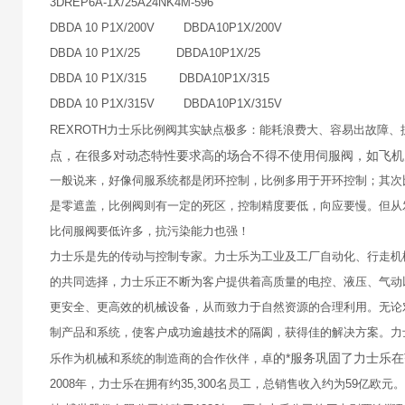
3DREP6A-1X/25A24NK4M-596
DBDA 10 P1X/200V DBDA10P1X/200V
DBDA 10 P1X/25 DBDA10P1X/25
DBDA 10 P1X/315 DBDA10P1X/315
DBDA 10 P1X/315V DBDA10P1X/315V
REXROTH力士乐比例阀其实缺点极多：能耗浪费大、容易出故障
点，在很多对动态特性要求高的场合不得不使用伺服阀，如飞
一般说来，好像伺服系统都是闭环控制，比例多用于开环控制；其次
是零遮盖，比例阀则有一定的死区，控制精度要低，向应要慢。但从
比伺服阀要低许多，抗污染能力也强！
力士乐是先的传动与控制专家。力士乐为工业及工厂自动化、行走机
的共同选择，力士乐正不断为客户提供着高质量的电控、液压、气动
更安全、更高效的机械设备，从而致力于自然资源的合理利用。无论
制产品和系统，使客户成功逾越技术的隔阂，获得佳的解决方案。力
的*服务巩固了力士乐
乐作为机械和系统的制造商的合作伙伴，卓
2008年，力士乐在拥有约35,300名员工，总销售收入约为59亿