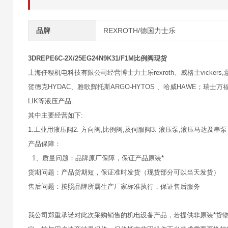
品牌
REXROTH/德国力士乐
3DREPE6C-2X/25EG24N9K31/F1M比例阀现货
上海任稷机电科技有限公司经营博士力士乐rexroth、威格士vickers,意大
贺德克HYDAC、雅歌辉托斯ARGO-HYTOS 、哈威HAWE；瑞士万福乐
LIK等液压产品.
其中主要经营如下:
1.工业用液压阀2. 方向阀,比例阀,及伺服阀3. 液压泵,液压马达及串泵
产品保障：
1、质量问题：品牌原厂保障，保证产品原装*
货期问题：产品货期短，保证准时发货（现货部分可以当天发货）
售后问题：按照品牌所属生产厂家标准执行，保证售后服务
我公司郑重承诺对此次采购销售的机电设备产品，若提供非原装*货