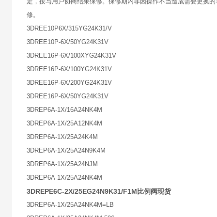
定，按与用户协商结果保修。保修期内非因操作不当造成需要更换的
修。
3DREE10P6X/315YG24K31/V
3DREE10P-6X/50YG24K31V
3DREE16P-6X/100XYG24K31V
3DREE16P-6X/100YG24K31V
3DREE16P-6X/200YG24K31V
3DREE16P-6X/50YG24K31V
3DREP6A-1X/16A24NK4M
3DREP6A-1X/25A12NK4M
3DREP6A-1X/25A24K4M
3DREP6A-1X/25A24N9K4M
3DREP6A-1X/25A24NJM
3DREP6A-1X/25A24NK4M
3DREPE6C-2X/25EG24N9K31/F1M比例阀现货
3DREP6A-1X/25A24NK4M=LB