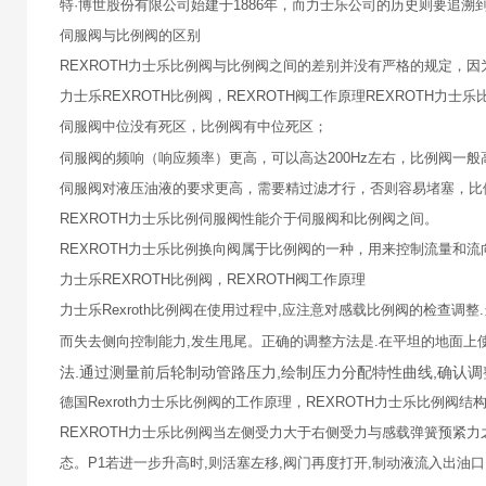
特·博世股份有限公司始建于1886年，而力士乐公司的历史则要追溯到
伺服阀与比例阀的区别
REXROTH力士乐比例阀与比例阀之间的差别并没有严格的规定，
力士乐REXROTH比例阀，REXROTH阀工作原理REXROTH力
伺服阀中位没有死区，比例阀有中位死区；
伺服阀的频响（响应频率）更高，可以高达200Hz左右，比例阀一般
伺服阀对液压油液的要求更高，需要精过滤才行，否则容易堵塞，
REXROTH力士乐比例伺服阀性能介于伺服阀和比例阀之间。
REXROTH力士乐比例换向阀属于比例阀的一种，用来控制流量和流
力士乐REXROTH比例阀，REXROTH阀工作原理
力士乐Rexroth比例阀在使用过程中,应注意对感载比例阀的检查调
而失去侧向控制能力,发生甩尾。正确的调整方法是.在平坦的地面上使
法.通过测量前后轮制动管路压力,绘制压力分配特性曲线,确认
德国Rexroth力士乐比例阀的工作原理，REXROTH力士乐比例阀
REXROTH力士乐比例阀当左侧受力大于右侧受力与感载弹簧预紧力
态。P1若进一步升高时,则活塞左移,阀门再度打开,制动液流入出油口