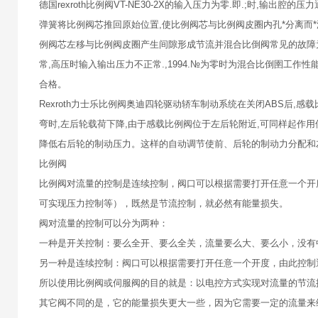
德国rexroth比例阀VT-NE30-2X的输入压力为零.即.;时,
弹簧将比例阀芯推回原始位置,使比例阀芯与比例阀皮圈内孔*分离而*泄压
例阀芯左移与比例阀皮圈产生间隙形成节流并混合比倒阀常见的故障为:
常,高压时输入输出压力不正常.,1994.№为零时为混合比倒圉工作
合格。
Rexroth力士乐比例阀奥迪四轮驱动轿车制动系统在关闭ABS后
弯时,左后轮载荷下降,由于感载比例阀位于左后轮附近,可同样起作用
降低右后轮的制动压力。这样的自动调节使前、后轮的制动力分配和
比例阀
比例阀对流量的控制是连续控制，阀口可以根据需要打开任意一个开
可实现压力控制等），既然是节流控制，就必然有能量损失。
阀对流量的控制可以分为两种：
一种是开关控制：要么全开、要么全关，流量要么大、要么小，没有
另一种是连续控制：阀口可以根据需要打开任意一个开度，由此控制
所以使用比例阀或伺服阀的目的就是：以电控方式实现对流量的节流
其它阀不同的是，它的能量损失更大一些，因为它需要一定的流量来