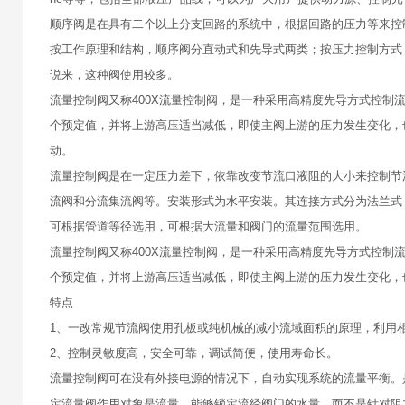
顺序阀是在具有二个以上分支回路的系统中，根据回路的压力等来控
按工作原理和结构，顺序阀分直动式和先导式两类；按压力控制方式
说来，这种阀使用较多。
流量控制阀又称400X流量控制阀，是一种采用高精度先导方式控
个预定值，并将上游高压适当减低，即使主阀上游的压力发生变化，
动。
流量控制阀是在一定压力差下，依靠改变节流口液阻的大小来控制节
流阀和分流集流阀等。安装形式为水平安装。其连接方式分为法兰式
可根据管道等径选用，可根据大流量和阀门的流量范围选用。
流量控制阀又称400X流量控制阀，是一种采用高精度先导方式控
个预定值，并将上游高压适当减低，即使主阀上游的压力发生变化，
特点
1、一改常规节流阀使用孔板或纯机械的减小流域面积的原理，利用
2、控制灵敏度高，安全可靠，调试简便，使用寿命长。
流量控制阀可在没有外接电源的情况下，自动实现系统的流量平衡。
定流量阀作用对象是流量，能够锁定流经阀门的水量，而不是针对阻