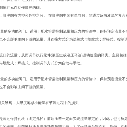
制执行元件动作顺序的阀。
，顺序阀有内控和外控之分。 在顺序阀中装有单向阀，能通过反向液流的复合
制流量的多功能阀门。适用于配水管需控制流量和压力的管路中，保持预定流量不
也不会影响主阀下游的流量。其连接方式分为法兰式与螺纹式；焊接式。控制
流口的流量，从而调节执行元件(液压缸或液压马达)运动速度的阀类。主要包
与螺纹式；焊接式。控制调节方式分为自动与手动。
制流量的多功能阀门。适用于配水管需控制流量和压力的管路中，保持预定流量不
也不会影响主阀下游的流量。
相关导阀，大限度地减小能量在节流过程中的损失
是通过保持孔板（固定孔径）前后压差一定而实现流量限定的，因此，也可称
力的平衡。他能够解决系统的动态失调问题：为了保持单台制冷机、锅炉、冷