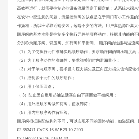
高效率运行，就需要控制这些设备流量固定于额定值；从系统末端来
在设计中应注意的问题，流量控制阀的缺点是在于阀门有小工作差的要
作扬程，所以应采取近端安装，远端不安的方法。用户离热源距离大
顺序阀的基本功能是控制多个执行元件的顺序动作，根据其功能的不
分别称为顺序阀、背压阀、卸荷阀和平衡阀。 顺序阀的性能与溢流
（1）为了使执行元件准确实现顺序动作，要求顺序阀的调压精度高
（2）为了顺序动作的准确性，要求阀关闭时内泄漏量小；
（3）对于单向顺序阀，要求反向压力损失及正向压力损失值均应较小
（1）控制多个元件的顺序动作；
（2）用于保压回路；
（ 3）防止因自重引起油缸活塞自由下落而做平衡阀用；
（4）用外控顺序阀做卸荷阀，使泵卸荷；
（5）用内控顺序阀作背压阀。
顺序阀根据装配结构的不同，可以实现不同的回路功能，如溢流阀、
02-353471 CVCS-16-W-B29-10-Z200
02-156332 CVI-16-D16-M-40