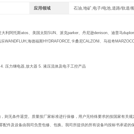
应用领域
石油,地矿,电子/电池,道路/轨道
利阿托斯atos、美国太阳SUN、派克parker、丹尼逊denison、迪普马duplom
WANDFLUH,海德福斯HYDRAFORCE,卡桑尼CALZONI、马祖奇MARZOCC
 4. 压力继电器,放大器 5. 液压流体及电子工控产品
物，则无条件退货。质量按厂家标准进行保修，用户无特殊要求的按国家有关规
零配件及设备由我司负责包修、包换。我司所提供的所有设备均按标书承诺的