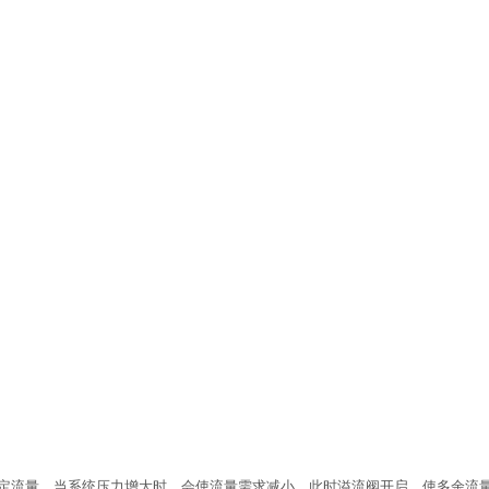
定流量。当系统压力增大时，会使流量需求减小。此时溢流阀开启，使多余流