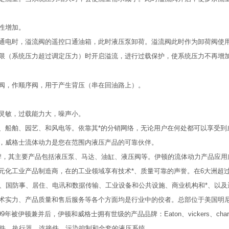
性增加。
通电时，溢流阀的遥控口通油箱，此时液压泵卸荷。溢流阀此时作为卸荷阀使
限（系统压力超过调定压力）时开启溢流，进行过载保护，使系统压力不再增
阀，作顺序阀，用于产生背压（串在回油路上）。
灵敏，过载能力大，噪声小。
、船舶、园艺、和风电等。依靠其*的分销网络，无论用户在何处都可以享受到
，威格士流体动力是您在范围内液压产品的可靠伙伴。
品牌，其主要产品包括液压泵、马达、油缸、液压阀等。伊顿的流体动力产品应
化工业产品制造商，在的工业领域享有技术*、质量可靠的声誉。在6大洲超过1
航、国防事、居住、电讯和数据传输、工业设备和公共设施、商业机构和*、以及
力、产品质量和售后服务等各个方面均是行业中的佼者。总部位于美国明尼达州的Ed
并后，伊顿和威格士拥有世级的产品品牌：Eaton、vickers、char-lynn、a
元件、执行器、连接件、污染控制和全套的液压系统。