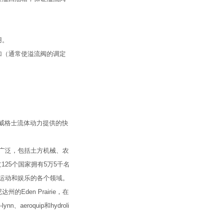
用。
加（通常使溢流阀的调定
威格士流体动力提供的快
用广泛，包括土方机械、农
25个国家拥有5万5千名
运动和娱乐的各个领域。
en Prairie，在
eroquip和hydroli