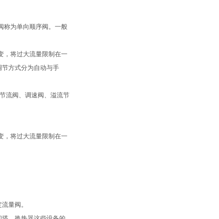
阀称为单向顺序阀。一般
变，将过大流量限制在一
调节方式分为自动与手
括节流阀、调速阀、溢流节
变，将过大流量限制在一
定流量阀。
却塔、换热器这些设备的