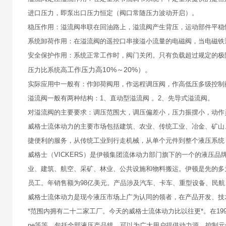
进口压力，即泵出口压力恒定（阀口常随压力波动开启）。
稳压作用：溢流阀串联在回油路上，溢流阀产生背压，运动部件平稳
系统卸荷作用：在溢流阀的遥控口串接溢小流量的电磁阀，当电磁铁
安全保护作用：系统正常工作时，阀门关闭。只有负载超过规定的极
工作压力高10%～20%）。
压力比系统高
实际应用中一般有：作卸荷阀用，作远程调压阀，作高低压多级控制
溢流阀一般有两种结构：1、直动型溢流阀 。2、先导式溢流阀。
对溢流阀的主要要求：调压范围大，调压偏差小，压力振摆小，动作
威格士流体动力的主要市场包括建筑、农业、传统工业、冶金、矿山
捷便利的服务，从传统工业到行走机械，从单个元件到整个液压系统
威格士（VICKERS）是伊顿集团流体动力部门旗下的一个的液压
业、建筑、航空、采矿、林业、公共设施和物料搬运。伊顿是先的多元
员工。年销售额为98亿美元。产品涉及汽车、卡车、重型设备、民
威格士流体动力是现今液压市场上广为认同的领者，在产品开发、技术实
*范围内拥有二十二家工厂。今天的威格士流体动力比以往更*。在1999年被伊顿兼
ne等等，包括全部液压产品线，可以为广大用户提供动力源、控制