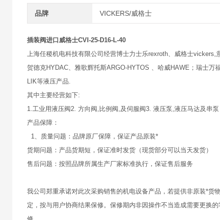
品牌
VICKERS/威格士
插装阀进口威格士CVI-25-D16-L-40
上海任稷机电科技有限公司经营博士力士乐rexroth、威格士vickers,意大
贺德克HYDAC、雅歌辉托斯ARGO-HYTOS 、哈威HAWE；瑞士万福乐
LIK等液压产品.
其中主要经营如下:
1.工业用液压阀2. 方向阀,比例阀,及伺服阀3. 液压泵,液压马达及串泵
产品保障：
1、质量问题：品牌原厂保障，保证产品原装*
货期问题：产品货期短，保证准时发货（现货部分可以当天发货）
售后问题：按照品牌所属生产厂家标准执行，保证售后服务
我公司郑重承诺对此次采购销售的机电设备产品，若提供非原装*货
定，按与用户协商结果保修。保修期内非因操作不当造成需要更换的
修。