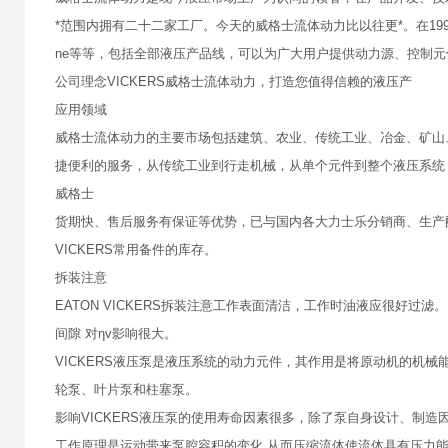
*范围内拥有二十二家工厂。今天的威格士流体动力比以往更*。在1999年被伊顿兼
ne等等，包括全部液压产品线，可以为广大用户提供动力源、控制
公司理念VICKERS威格士流体动力，打造您值得信赖的液压产
应用领域
威格士流体动力的主要市场包括建筑、农业、传统工业、冶金、矿山
捷便利的服务，从传统工业到行走机械，从单个元件到整个液压系统
威格士
货期快、售后服务有保证等优势，已与国内各大力士乐分销商、生产
VICKERS常用备件的库存。
拆装注意
EATON VICKERS拆装注意工作表面清洁，工作时油液应很好
间隙 对ηv影响很大。
VICKERS液压泵是液压系统的动力元件，其作用是将原动机的机
轮泵、叶片泵和柱塞泵。
影响VICKERS液压泵的使用寿命因素很多，除了泵自身设计、制
工作原理是运动带来泵腔容积的变化,从而压缩流体使流体具有压力