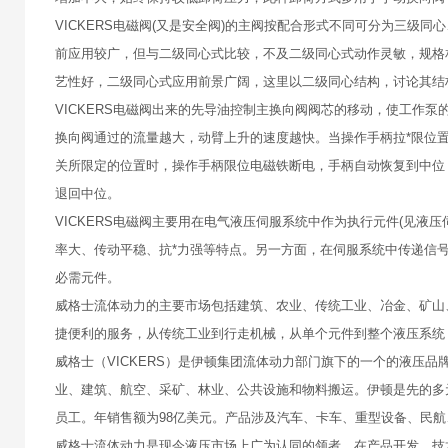
VICKERS电磁阀(又是安全阀)的主阀按配合形式不同可分为三
前应用较广，但与二级同心式比较，不及二级同心式动作灵敏，规格
艺性好，二级同心式应用前景广阔，这里以二级同心结构，讨论其结
VICKERS电磁阀出来的先导油控制主换向阀阀芯的移动，使工作
换向阀通过的流量越大，动臂上升的速度越快。当操作手柄拉*限位
关所限定的位置时，操作手柄限位电磁铁断电，手柄自动恢复到中位
退回中位。
VICKERS电磁阀主要用在电气液压伺服系统中作为执行元件(见
率大、传动平稳、抗*力强等特点。另一方面，在伺服系统中传递信
必需元件。
威格士流体动力的主要市场包括建筑、农业、传统工业、冶金、矿山
捷便利的服务，从传统工业到行走机械，从单个元件到整个液压系统
威格士（VICKERS）是伊顿集团流体动力部门旗下的一个的液压
业、建筑、航空、采矿、林业、公共设施和物料搬运。伊顿是先的多元
员工。年销售额为98亿美元。产品涉及汽车、卡车、重型设备、民
威格士流体动力是现今液压市场上广为认同的领者，在产品开发、技术实