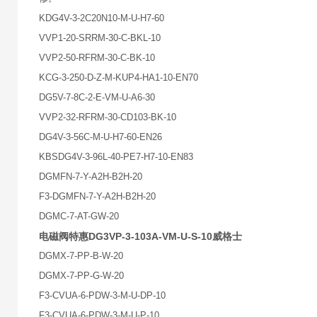
KDG4V-3-2C20N10-M-U-H7-60
VVP1-20-SRRM-30-C-BKL-10
VVP2-50-RFRM-30-C-BK-10
KCG-3-250-D-Z-M-KUP4-HA1-10-EN70
DG5V-7-8C-2-E-VM-U-A6-30
VVP2-32-RFRM-30-CD103-BK-10
DG4V-3-56C-M-U-H7-60-EN26
KBSDG4V-3-96L-40-PE7-H7-10-EN83
DGMFN-7-Y-A2H-B2H-20
F3-DGMFN-7-Y-A2H-B2H-20
DGMC-7-AT-GW-20
电磁阀特惠DG3VP-3-103A-VM-U-S-10威格士
DGMX-7-PP-B-W-20
DGMX-7-PP-G-W-20
F3-CVUA-6-PDW-3-M-U-DP-10
F3-CVUA-6-PDW-3-M-U-P-10