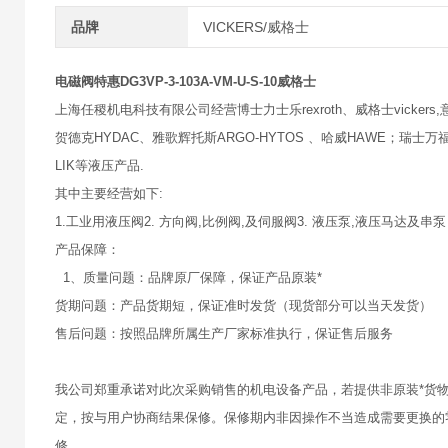
品牌
VICKERS/威格士
电磁阀特惠DG3VP-3-103A-VM-U-S-10威格士
上海任稷机电科技有限公司经营博士力士乐rexroth、威格士vickers,意大
贺德克HYDAC、雅歌辉托斯ARGO-HYTOS 、哈威HAWE；瑞士万福乐
LIK等液压产品.
其中主要经营如下:
1.工业用液压阀2. 方向阀,比例阀,及伺服阀3. 液压泵,液压马达及串泵
产品保障：
1、质量问题：品牌原厂保障，保证产品原装*
货期问题：产品货期短，保证准时发货（现货部分可以当天发货）
售后问题：按照品牌所属生产厂家标准执行，保证售后服务
我公司郑重承诺对此次采购销售的机电设备产品，若提供非原装*货
定，按与用户协商结果保修。保修期内非因操作不当造成需要更换的
修。