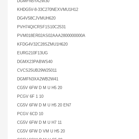
DGMFN5YA2W30
KHDG5V-8-33C270NEXVMU1H12
DG4V58CJVMUH620
PVH74QICRSF1S10C2531
PVM018ER02AS02AAA2800000000A
KFDG4V32C28SZMU1H620
EURG210F13UG
DGMX23PABWS40
CVCS25UB29W25011
DGMFN3XA2WB2W41
CG5V 6FW D M U H5 20
PCGV 6F 1 10
CG5V 6FW D M U H5 20 EN7
PCGV 6CD 10
CG5V 6FW D M U H7 11
CG5V 6FW D VM U H5 20