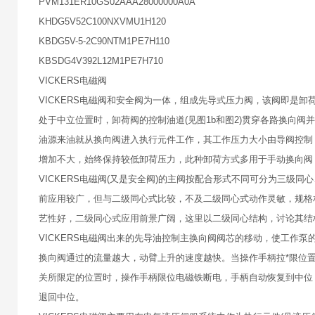
PVM131ER10GS02AAA28000000A0A
KHDG5V52C100NXVMU1H120
KBDG5V-5-2C90NTM1PE7H110
KBSDG4V392L12M1PE7H710
VICKERS电磁阀
VICKERS电磁阀和安全阀为一体，组成先导式压力阀，该阀即是
处于中立位置时，卸荷阀的控制油道(见图1b和图2)贯穿各路换向
油源来油就从换向阀进入执行元件工作，其工作压力大小由导阀控制
增加不大，始终保持较低卸荷压力，此种卸荷方式多用于手动换向阀
VICKERS电磁阀(又是安全阀)的主阀按配合形式不同可分为三
前应用较广，但与二级同心式比较，不及二级同心式动作灵敏，规格
艺性好，二级同心式应用前景广阔，这里以二级同心结构，讨论其结
VICKERS电磁阀出来的先导油控制主换向阀阀芯的移动，使工作
换向阀通过的流量越大，动臂上升的速度越快。当操作手柄拉*限位
关所限定的位置时，操作手柄限位电磁铁断电，手柄自动恢复到中位
退回中位。