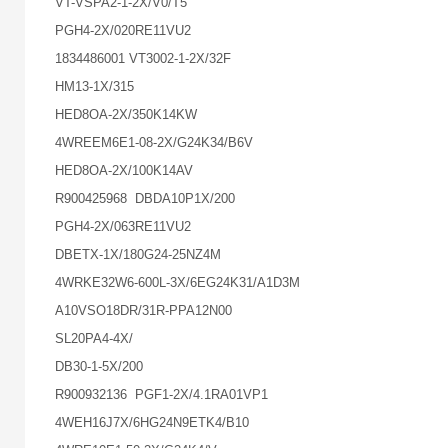
VT-VSPA2-1-2X/V0/T5
PGH4-2X/020RE11VU2
1834486001 VT3002-1-2X/32F
HM13-1X/315
HED8OA-2X/350K14KW
4WREEM6E1-08-2X/G24K34/B6V
HED8OA-2X/100K14AV
R900425968 DBDA10P1X/200
PGH4-2X/063RE11VU2
DBETX-1X/180G24-25NZ4M
4WRKE32W6-600L-3X/6EG24K31/A1D3M
A10VSO18DR/31R-PPA12N00
SL20PA4-4X/
DB30-1-5X/200
R900932136 PGF1-2X/4.1RA01VP1
4WEH16J7X/6HG24N9ETK4/B10