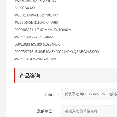
4WRE10E1-50-2X/G24K4/V
SL20PB4-4X/
4WEH10D4X/6EG24N9ETK4
4WE6D6X/EG110N9K4/V/60
R900905251 LT 07 MKA-2X/100/02M
4WRE10W50-2X/G24K4/V
DBW10B3-5X/100-6EG24N9K4
R900727975 5-3WE10A3X/CG24N9K4QSABG24SSO9
4WRE10EA75-2X/G24K4/V
产品咨询
产品：
您的单位：