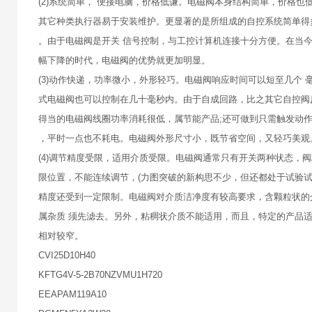
(2)系统简单， 便接电脑，价格低谦。电磁阀本身结构简单，价格也
其它种类执行器易于安装维护。更显著的是所组成的自控系统简单得
。由于电磁阀是开关 信号控制，与工控计算机连接十分方便。在当
幅下降的时代，电磁阀的优势就更加明显。
(3)动作快递，功率微小，外形轻巧。电磁阀响应时间可以短至几个 
式电磁阀也可以控制在几十毫秒内。由于自成回路，比之其它自控阀
得当的电磁阀线圈功率消耗很低，属节能产品;还可做到只需触发动作
，平时一点也不耗电。电磁阀外形尺寸小，既节省空间，又轻巧美观
(4)调节精度受限，适用介质受限。电磁阀通常只有开关两种状态，
限位置，不能连续调节，(力图突破的新构思不少，但还都处于试验试
精度还受到一定限制。电磁阀对介质洁净度有较高要求，含颗粒状的
属杂质 须先滤去。另外，粘稠状介质不能适用，而且，特定的产品
相对较窄。
CVI25D10H40
KFTG4V-5-2B70NZVMU1H720
EEAPAM119A10