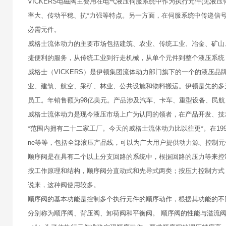
VICKERS电磁阀主要用在电气液压伺服系统中作为执行元件(见
率大、传动平稳、抗*力强等特点。另一方面，在伺服系统中传递信
必需元件。
威格士流体动力的主要市场包括建筑、农业、传统工业、冶金、矿山
捷便利的服务，从传统工业到行走机械，从单个元件到整个液压系统
威格士（VICKERS）是伊顿集团流体动力部门旗下的一个的液压
业、建筑、航空、采矿、林业、公共设施和物料搬运。伊顿是先的多元
员工。年销售额为98亿美元。产品涉及汽车、卡车、重型设备、民
威格士流体动力是现今液压市场上广为认同的领者，在产品开发、技术实
*范围内拥有二十二家工厂。今天的威格士流体动力比以往更*。在1999年被伊顿兼
ne等等，包括全部液压产品线，可以为广大用户提供动力源、控制
顺序阀是在具有二个以上分支回路的系统中，根据回路的压力等来控
按工作原理和结构，顺序阀分直动式和先导式两类；按压力控制方式
说来，这种阀使用较多。
顺序阀的基本功能是控制多个执行元件的顺序动作，根据其功能的不
分别称为顺序阀、背压阀、卸荷阀和平衡阀。 顺序阀的性能与溢流