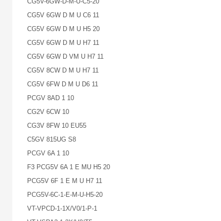
CG5V-6GW-D-M-U-C5-20
CG5V 6GW D M U C6 11
CG5V 6GW D M U H5 20
CG5V 6GW D M U H7 11
CG5V 6GW D VM U H7 11
CG5V 8CW D M U H7 11
CG5V 6FW D M U D6 11
PCGV 8AD 1 10
CG2V 6CW 10
CG3V 8FW 10 EU55
C5GV 815UG S8
PCGV 6A 1 10
F3 PCG5V 6A 1 E MU H5 20
PCG5V 6F 1 E M U H7 11
PCG5V-6C-1-E-M-U-H5-20
VT-VPCD-1-1X/V0/1-P-1