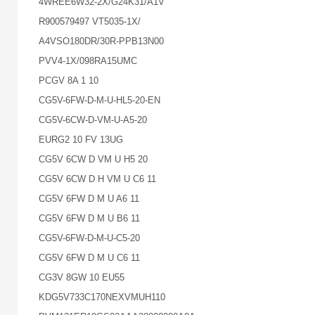
4WREE6W32-2X/G24K31/A1V
R900579497 VT5035-1X/
A4VSO180DR/30R-PPB13N00
PVV4-1X/098RA15UMC
PCGV 8A 1 10
CG5V-6FW-D-M-U-HL5-20-EN
CG5V-6CW-D-VM-U-A5-20
EURG2 10 FV 13UG
CG5V 6CW D VM U H5 20
CG5V 6CW D H VM U C6 11
CG5V 6FW D M U A6 11
CG5V 6FW D M U B6 11
CG5V-6FW-D-M-U-C5-20
CG5V 6FW D M U C6 11
CG3V 8GW 10 EU55
KDG5V733C170NEXVMUH110