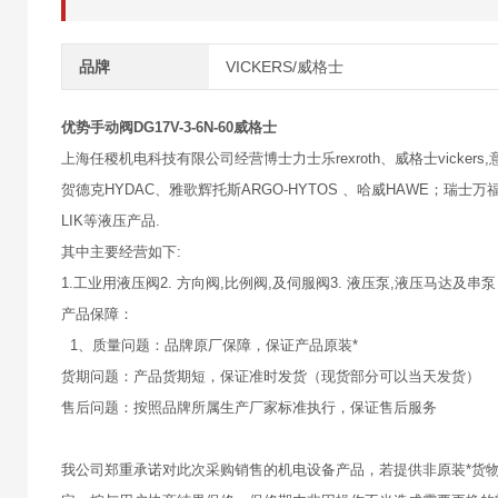
品牌
VICKERS/威格士
优势手动阀DG17V-3-6N-60威格士
上海任稷机电科技有限公司经营博士力士乐rexroth、威格士vickers,意大
贺德克HYDAC、雅歌辉托斯ARGO-HYTOS 、哈威HAWE；瑞士万福乐
LIK等液压产品.
其中主要经营如下:
1.工业用液压阀2. 方向阀,比例阀,及伺服阀3. 液压泵,液压马达及串泵
产品保障：
1、质量问题：品牌原厂保障，保证产品原装*
货期问题：产品货期短，保证准时发货（现货部分可以当天发货）
售后问题：按照品牌所属生产厂家标准执行，保证售后服务
我公司郑重承诺对此次采购销售的机电设备产品，若提供非原装*货