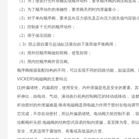
（1）为了使执行元件准确实现顺序动作，要求顺序阀的调压精度高
（2）为了顺序动作的准确性，要求阀关闭时内泄漏量小；
（3）对于单向顺序阀，要求反向压力损失及正向压力损失值均应较小
（1）控制多个元件的顺序动作；
（2）用于保压回路；
（ 3）防止因自重引起油缸活塞自由下落而做平衡阀用；
（4）用外控顺序阀做卸荷阀，使泵卸荷；
（5）用内控顺序阀作背压阀。
顺序阀根据装配结构的不同，可以实现不同的回路功能，如溢流阀、
VICKERS电磁阀的主要特点
(1)外漏堵绝，内漏易控，使用安全。内外泄漏是危及安全的要素。
杆伸出，由电动、气动、液动执行机构控制阀芯的转动或移动 。这都
杆动密封的外泄漏难题;唯有电磁阀是用电磁力作用于密封在电动调
芯完成，不存在动密封，所以外漏易堵绝。电动阀力矩控制不易 ，
拉断阀杆头部;电磁阀的结构型式容易控制内泄漏，直至降为零。所
安全，尤其适用于腐蚀性、有毒或高低温的介质。