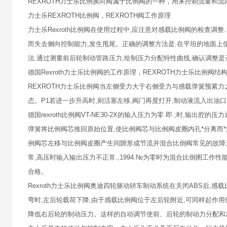
REXROTH力士乐比例换向阀属于比例阀的一种，用来控制流量和流
力士乐REXROTH比例阀，REXROTH阀工作原理
力士乐Rexroth比例阀在使用过程中,应注意对感载比例阀的检查调
而失去侧向控制能力,发生甩尾。正确的调整方法是.在平坦的地面上使
法.通过测量前后轮制动管路压力,绘制压力分配特性曲线,确认调整是
德国Rexroth力士乐比例阀的工作原理，REXROTH力士乐比例阀
REXROTH力士乐比例阀当左侧受力大于右侧受力与感载弹簧预紧力
态。P1若进一步升高时,则活塞左移,阀门再度打开,制动液流入出油口
德国rexroth比例阀VT-NE30-2X的输入压力为零.即.;时,
弹簧将比例阀芯推回原始位置,使比例阀芯与比例阀皮圈内孔*分离而*泄压
例阀芯左移与比例阀皮圈产生间隙形成节流并混合比倒阀常见的故障为:
常,高压时输入输出压力不正常.,1994.№为零时为混合比倒圉工作
合格。
Rexroth力士乐比例阀奥迪四轮驱动轿车制动系统在关闭ABS后
弯时,左后轮载荷下降,由于感载比例阀位于左后轮附近,可同样起作用
降低右后轮的制动压力。这样的自动调节使前、后轮的制动力分配和