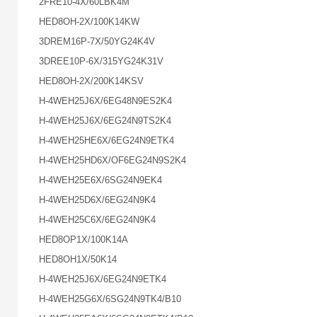
2FRE10-4X/60LBK4M
HED8OH-2X/100K14KW
3DREM16P-7X/50YG24K4V
3DREE10P-6X/315YG24K31V
HED8OH-2X/200K14KSV
H-4WEH25J6X/6EG48N9ES2K4
H-4WEH25J6X/6EG24N9TS2K4
H-4WEH25HE6X/6EG24N9ETK4
H-4WEH25HD6X/OF6EG24N9S2K4
H-4WEH25E6X/6SG24N9EK4
H-4WEH25D6X/6EG24N9K4
H-4WEH25C6X/6EG24N9K4
HED8OP1X/100K14A
HED8OH1X/50K14
H-4WEH25J6X/6EG24N9ETK4
H-4WEH25G6X/6SG24N9TK4/B10