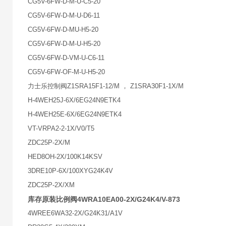
CG5V-6FW-D-M-U-C5-20
CG5V-6FW-D-M-U-D6-11
CG5V-6FW-D-MU-H5-20
CG5V-6FW-D-M-U-H5-20
CG5V-6FW-D-VM-U-C6-11
CG5V-6FW-OF-M-U-H5-20
力士乐控制阀Z1SRA15F1-12/M ， Z1SRA30F1-1X/M
H-4WEH25J-6X/6EG24N9ETK4
H-4WEH25E-6X/6EG24N9ETK4
VT-VRPA2-2-1X/V0/T5
ZDC25P-2X/M
HED8OH-2X/100K14KSV
3DRE10P-6X/100XYG24K4V
ZDC25P-2X/XM
库存原装比例阀4WRA10EA00-2X/G24K4/V-873
4WREE6WA32-2X/G24K31/A1V