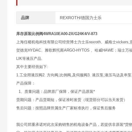
品牌
REXROTH/德国力士乐
库存原装比例阀4WRA10EA00-2X/G24K4/V-873
上海任稷机电科技有限公司经营博士力士乐rexroth、威格士vickers,意大
贺德克HYDAC、雅歌辉托斯ARGO-HYTOS 、哈威HAWE；瑞士万福乐
LIK等液压产品.
其中主要经营如下:
1.工业用液压阀2. 方向阀,比例阀,及伺服阀3. 液压泵,液压马达及串泵
产品保障：
1、质量问题：品牌原厂保障，保证产品原装*
货期问题：产品货期短，保证准时发货（现货部分可以当天发货）
售后问题：按照品牌所属生产厂家标准执行，保证售后服务
我公司郑重承诺对此次采购销售的机电设备产品，若提供非原装*货