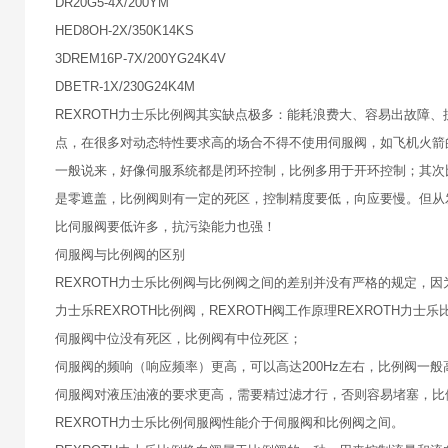
DR20G5-4X/200YM
HED8OH-2X/350K14KS
3DREM16P-7X/200YG24K4V
DBETR-1X/230G24K4M
REXROTH力士乐比例阀其实缺点极多：能耗浪费大、容易出故障
点，在很多对动态特性要求高的场合不得不使用伺服阀，如飞机火箭
一般说来，好像伺服系统都是闭环控制，比例多用于开环控制；其次
是零遮盖，比例阀则有一定的死区，控制精度要低，向应要慢。但从
比伺服阀要低许多，抗污染能力也强！
伺服阀与比例阀的区别
REXROTH力士乐比例阀与比例阀之间的差别并没有严格的规定，
力士乐REXROTH比例阀，REXROTH阀工作原理REXROTH力
伺服阀中位没有死区，比例阀有中位死区；
伺服阀的频响（响应频率）更高，可以高达200Hz左右，比例阀一般
伺服阀对液压油液的要求更高，需要精过滤才行，否则容易堵塞，
REXROTH力士乐比例伺服阀性能介于伺服阀和比例阀之间。