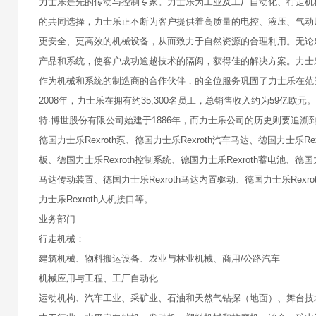
力士乐是先的传动与控制专家。力士乐为工业及工厂自动化、行走机
的共同选择，力士乐正不断为客户提供着高质量的电控、液压、气动
更安全、更高效的机械设备，从而致力于自然资源的合理利用。无论
产品和系统，使客户成功逾越技术的隔阂，获得佳的解决方案。力士
作为机械和系统的制造商的合作伙伴，的全位服务巩固了力士乐在范
2008年，力士乐在拥有约35,300名员工，总销售收入约为59亿
特·博世股份有限公司始建于1886年，而力士乐公司的历史则要追溯到1
德国力士乐Rexroth泵、德国力士乐Rexroth汽车马达、德国力士乐Rex
板、德国力士乐Rexroth控制系统、德国力士乐Rexroth蓄电池、德国力
马达传动装置、德国力士乐Rexroth马达内置驱动、德国力士乐Rexrot
力士乐Rexroth人机接口等。
业务部门
行走机械：
建筑机械、物料搬运设备、农业与林业机械、商用/公路汽车
机械应用与工程、工厂自动化:
运动机构、汽车工业、采矿业、石油和天然气钻探（地面）、舞台技